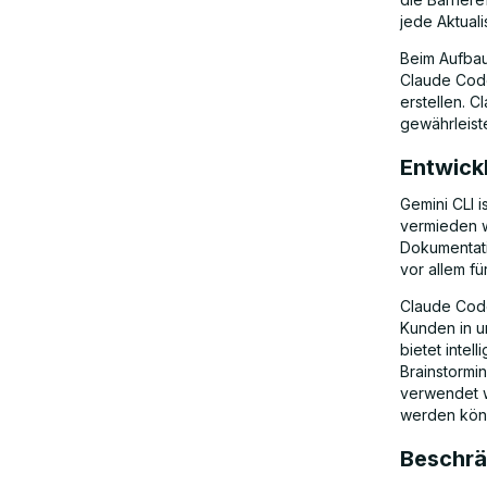
jede Aktual
Beim Aufba
Claude Code
erstellen. 
gewährleist
Entwick
Gemini CLI 
vermieden w
Dokumentati
vor allem f
Claude Code
Kunden in u
bietet inte
Brainstorm
verwendet w
werden kön
Beschrä