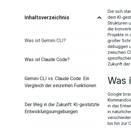
Die sich st
Inhaltsverzeichnis
dem KI-gest
Strukturen 
die konventi
Projekte in
Was ist Gemini CLI?
großer Schr
debuggen und
zwischen Cl
spezifische
Was ist Claude Code?
Zukunft der
Was i
Gemini CLI vs. Claude Code: Ein
Vergleich der einzelnen Funktionen
Google brac
Kommandozei
Der Weg in die Zukunft: KI-gestützte
in das Entwi
Entwicklungsumgebungen
in natürlich
verschieden
bis hin zur
Schlussfolgerung