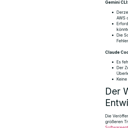
Gemini CLI
Derze
AWS o
Erford
könnt
Die S
Fehle
Claude Cod
Es fe
Der Zu
Überl
Keine
Der W
Entw
Die Veröffe
größeren Tr
Softwareen