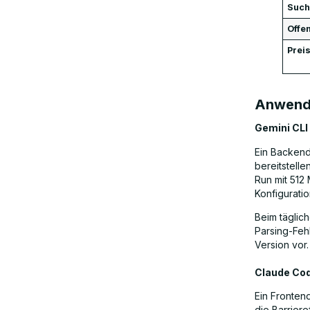
Such
Offe
Prei
Anwendu
Gemini CLI 
Ein Backend
bereitstelle
Run mit 512
Konfigurati
Beim täglic
Parsing-Fehl
Version vor.
Claude Cod
Ein Fronten
die Barriere