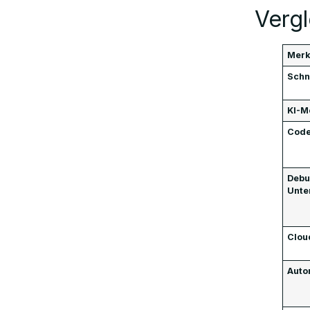
Vergl
Mer
Schni
KI-M
Code
Debu
Unte
Clou
Auto