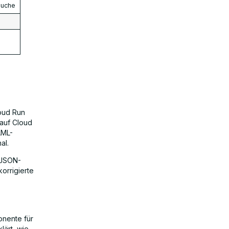
Suche
loud Run
 auf Cloud
AML-
al.
 JSON-
korrigierte
onente für
lärt, wie