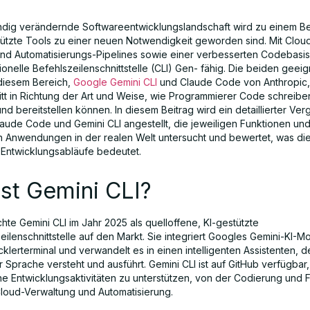
ändig verändernde Softwareentwicklungslandschaft wird zu einem Be
ützte Tools zu einer neuen Notwendigkeit geworden sind. Mit Clou
und Automatisierungs-Pipelines sowie einer verbesserten Codebasi
onelle Befehlszeilenschnittstelle (CLI) Gen- fähig. Die beiden geei
 diesem Bereich,
Google Gemini CLI
und Claude Code von Anthropic, 
itt in Richtung der Art und Weise, wie Programmierer Code schreibe
 bereitstellen können. In diesem Beitrag wird ein detaillierter Verg
aude Code und Gemini CLI angestellt, die jeweiligen Funktionen un
n Anwendungen in der realen Welt untersucht und bewertet, was die
 Entwicklungsabläufe bedeutet.
st Gemini CLI?
hte Gemini CLI im Jahr 2025 als quelloffene, KI-gestützte
lenschnittstelle auf den Markt. Sie integriert Googles Gemini-KI-Mo
cklerterminal und verwandelt es in einen intelligenten Assistenten, 
er Sprache versteht und ausführt. Gemini CLI ist auf GitHub verfügbar
e Entwicklungsaktivitäten zu unterstützen, von der Codierung und 
 Cloud-Verwaltung und Automatisierung.