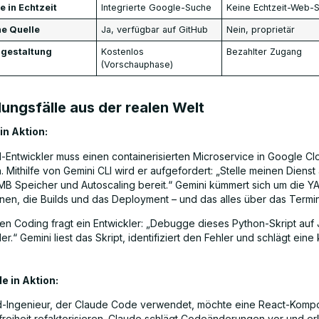
e in Echtzeit
Integrierte Google-Suche
Keine Echtzeit-Web-
ne Quelle
Ja, verfügbar auf GitHub
Nein, proprietär
sgestaltung
Kostenlos
Bezahlter Zugang
(Vorschauphase)
ngsfälle aus der realen Welt
in Aktion:
-Entwickler muss einen containerisierten Microservice in Google C
n. Mithilfe von Gemini CLI wird er aufgefordert: „Stelle meinen Dienst
 MB Speicher und Autoscaling bereit.“ Gemini kümmert sich um die Y
onen, die Builds und das Deployment – und das alles über das Termin
hen Coding fragt ein Entwickler: „Debugge dieses Python-Skript auf
er.“ Gemini liest das Skript, identifiziert den Fehler und schlägt eine 
e in Aktion:
d-Ingenieur, der Claude Code verwendet, möchte eine React-Komp
freiheit refaktorisieren. Claude schlägt Codeänderungen vor und erk