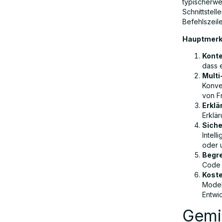
typischerwe
Schnittstell
Befehlszeil
Hauptmerk
Kont
dass 
Multi
Konve
von F
Erklä
Erklä
Siche
Intel
oder 
Begre
Code 
Koste
Model
Entwi
Gemin