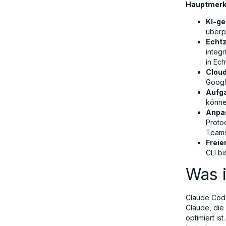
Hauptmerkm
KI-ge
überp
Echtz
integ
in Ech
Cloud
Googl
Aufg
könne
Anpas
Proto
Teams
Freie
CLI b
Was 
Claude Code
Claude, die
optimiert is