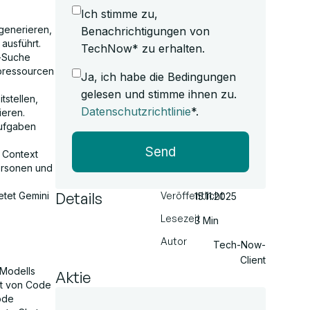
Ich stimme zu,
generieren,
Benachrichtigungen von
ausführt.
TechNow* zu erhalten.
e-Suche
bressourcen
Ja, ich habe die Bedingungen
gelesen und stimme ihnen zu.
stellen,
Datenschutzrichtlinie
*.
ieren.
ufgaben
Send
 Context
personen und
Details
Veröffentlicht
tet Gemini
15.11.2025
Lesezeit
3 Min
Autor
Tech-Now-
Client
-Modells
Aktie
it von Code
Code