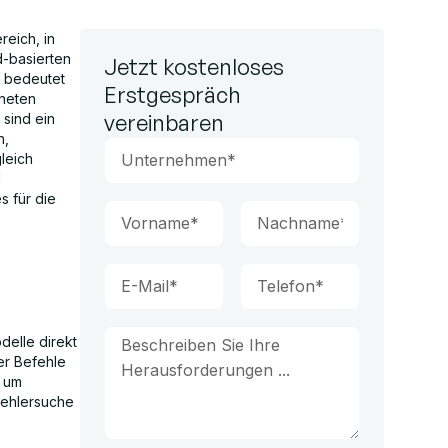
reich, in
d-basierten
Jetzt kostenloses
s bedeutet
Erstgespräch
gneten
vereinbaren
sind ein
n,
leich
d
s für die
delle direkt
der Befehle
, um
Fehlersuche