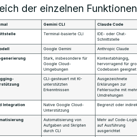
eich der einzelnen Funktionen
kmal
Gemini CLI
Claude Code
ttstelle
Terminal-basierte CLI
IDE- oder Chat-
Schnittstelle
odell
Google Gemini
Anthropic Claude
generierung
Stark, insbesondere für
Kontextabhängig,
Google Cloud-
hervorragend für gr
Umgebungen
Codebasen geeignet
gging-
CLI-gesteuert mit KI-
Ausgezeichnete
rstützung
unterstützten
Erklärungen zur
Erkenntnissen
Fehlersuche mit meh
Umdrehungen
d Integration
Native Google Cloud-
Begrenzt oder indire
Unterstützung
matisierung
Automatisierung von
Mehr auf Code-Logik
Aufgaben und Skripten
auf Ausführung
durch CLI
ausgerichtet