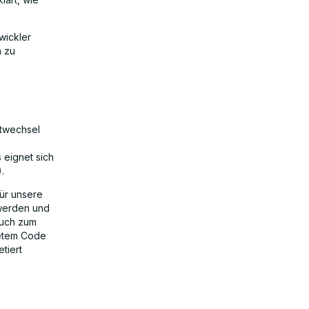
wickler
n zu
xtwechsel
 eignet sich
.
für unsere
 werden und
auch zum
tetem Code
tiert