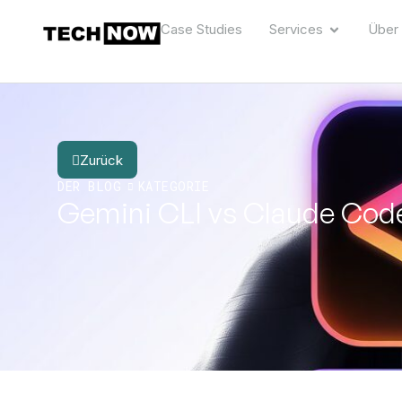
Case Studies
Services
Über
Zurück
DER BLOG
KATEGORIE
Gemini CLI vs Claude Code