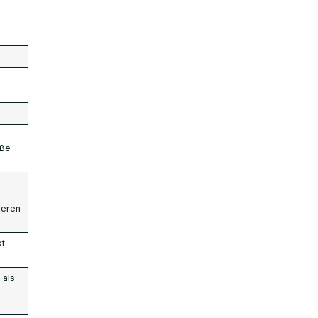
oße
reren
kt
 als