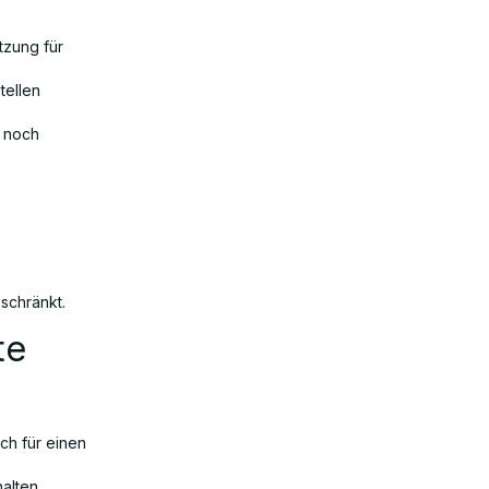
tzung für
tellen
s noch
schränkt.
te
ch für einen
halten