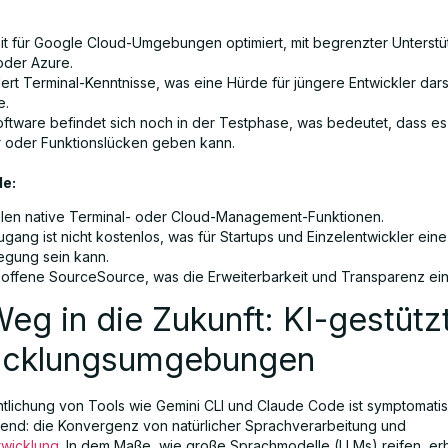
:
it für Google Cloud-Umgebungen optimiert, mit begrenzter Unterstü
der Azure.
ert Terminal-Kenntnisse, was eine Hürde für jüngere Entwickler dars
e.
oftware befindet sich noch in der Testphase, was bedeutet, dass e
r oder Funktionslücken geben kann.
e:
hlen native Terminal- oder Cloud-Management-Funktionen.
gang ist nicht kostenlos, was für Startups und Einzelentwickler eine
egung sein kann.
 offene SourceSource, was die Erweiterbarkeit und Transparenz ein
eg in die Zukunft: KI-gestütz
icklungsumgebungen
ntlichung von Tools wie Gemini CLI und Claude Code ist symptomatis
end: die Konvergenz von natürlicher Sprachverarbeitung und
twicklung
. In dem Maße, wie große Sprachmodelle (LLMs) reifen, er