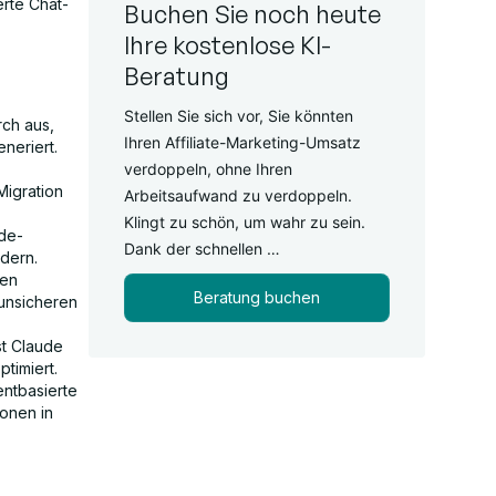
rte Chat-
Buchen Sie noch heute
Ihre kostenlose KI-
Beratung
Stellen Sie sich vor, Sie könnten
ch aus,
Ihren Affiliate-Marketing-Umsatz
neriert.
verdoppeln, ohne Ihren
Migration
Arbeitsaufwand zu verdoppeln.
Klingt zu schön, um wahr zu sein.
de-
Dank der schnellen …
dern.
hen
Beratung buchen
 unsicheren
st Claude
timiert.
ntbasierte
ionen in