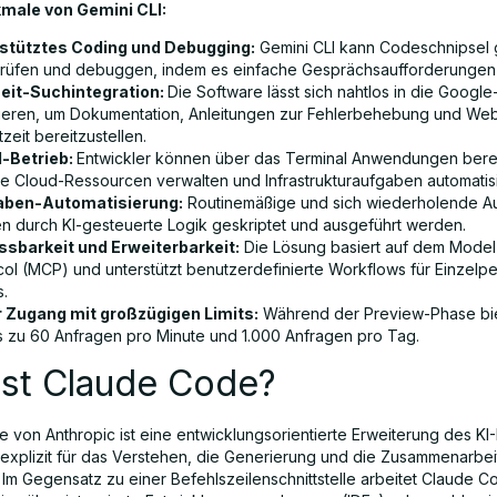
ale von Gemini CLI:
stütztes Coding und Debugging:
Gemini CLI kann Codeschnipsel 
rüfen und debuggen, indem es einfache Gesprächsaufforderungen 
eit-Suchintegration:
Die Software lässt sich nahtlos in die Googl
rieren, um Dokumentation, Anleitungen zur Fehlerbehebung und We
tzeit bereitzustellen.
-Betrieb:
Entwickler können über das Terminal Anwendungen bereit
e Cloud-Ressourcen verwalten und Infrastrukturaufgaben automatis
aben-Automatisierung:
Routinemäßige und sich wiederholende A
n durch KI-gesteuerte Logik geskriptet und ausgeführt werden.
sbarkeit und Erweiterbarkeit:
Die Lösung basiert auf dem Model
col (MCP) und unterstützt benutzerdefinierte Workflows für Einzel
.
r Zugang mit großzügigen Limits:
Während der Preview-Phase bie
is zu 60 Anfragen pro Minute und 1.000 Anfragen pro Tag.
ist Claude Code?
 von Anthropic ist eine entwicklungsorientierte Erweiterung des KI
 explizit für das Verstehen, die Generierung und die Zusammenarbe
t. Im Gegensatz zu einer Befehlszeilenschnittstelle arbeitet Claude 