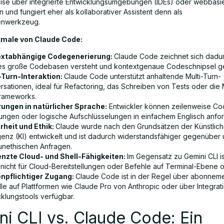
ise über integrierte Entwicklungsumgebungen (IDEs) oder webbasie
en und fungiert eher als kollaborativer Assistent denn als
enwerkzeug.
male von Claude Code:
extabhängige Codegenerierung:
Claude Code zeichnet sich dadur
es große Codebasen versteht und kontextgenaue Codeschnipsel ge
-Turn-Interaktion:
Claude Code unterstützt anhaltende Multi-Turn-
rsationen, ideal für Refactoring, das Schreiben von Tests oder die 
rameworks.
rungen in natürlicher Sprache:
Entwickler können zeilenweise Co
rungen oder logische Aufschlüsselungen in einfachem Englisch anfor
rheit und Ethik:
Claude wurde nach den Grundsätzen der Künstlic
ligenz (KI) entwickelt und ist dadurch widerstandsfähiger gegenüber
unethischen Anfragen.
nzte Cloud- und Shell-Fähigkeiten:
Im Gegensatz zu Gemini CLI i
nicht für Cloud-Bereitstellungen oder Befehle auf Terminal-Ebene op
npflichtiger Zugang:
Claude Code ist in der Regel über abonneme
le auf Plattformen wie Claude Pro von Anthropic oder über Integrat
cklungstools verfügbar.
i CLI vs. Claude Code: Ein