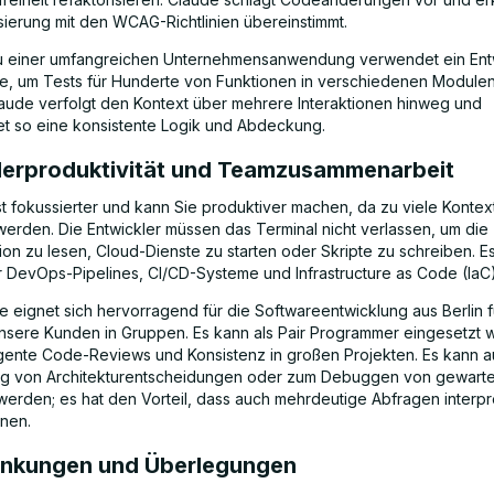
isierung mit den WCAG-Richtlinien übereinstimmt.
u einer umfangreichen Unternehmensanwendung verwendet ein Ent
, um Tests für Hunderte von Funktionen in verschiedenen Module
Claude verfolgt den Kontext über mehrere Interaktionen hinweg und
et so eine konsistente Logik und Abdeckung.
lerproduktivität und Teamzusammenarbeit
ist fokussierter und kann Sie produktiver machen, da zu viele Konte
erden. Die Entwickler müssen das Terminal nicht verlassen, um die
on zu lesen, Cloud-Dienste zu starten oder Skripte zu schreiben. Es
ür DevOps-Pipelines, CI/CD-Systeme und Infrastructure as Code (IaC)
 eignet sich hervorragend für die Softwareentwicklung aus Berlin 
nsere Kunden in Gruppen. Es kann als Pair Programmer eingesetzt
lligente Code-Reviews und Konsistenz in großen Projekten. Es kann 
ing von Architekturentscheidungen oder zum Debuggen von gewar
erden; es hat den Vorteil, dass auch mehrdeutige Abfragen interpre
nen.
nkungen und Überlegungen