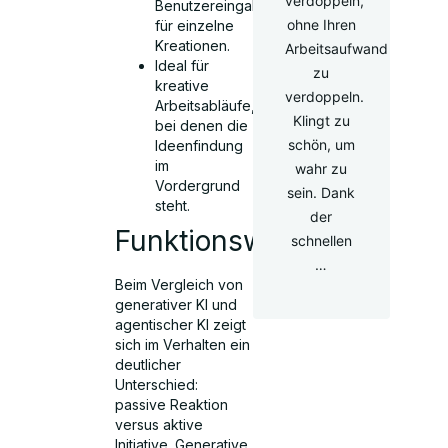
verdoppeln,
Benutzereingaben
ohne Ihren
für einzelne
Kreationen.
Arbeitsaufwand
Ideal für
zu
kreative
verdoppeln.
Arbeitsabläufe,
Klingt zu
bei denen die
schön, um
Ideenfindung
im
wahr zu
Vordergrund
sein. Dank
steht.
der
Funktionsweise
schnellen
…
Beim Vergleich von
generativer KI und
agentischer KI zeigt
sich im Verhalten ein
deutlicher
Unterschied:
passive Reaktion
versus aktive
Initiative. Generative