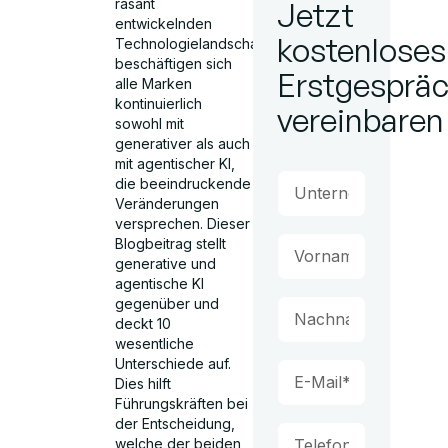
rasant
Jetzt
entwickelnden
kostenloses
Technologielandschaft
beschäftigen sich
Erstgesprä
alle Marken
kontinuierlich
vereinbaren
sowohl mit
generativer als auch
mit agentischer KI,
die beeindruckende
Veränderungen
versprechen. Dieser
Blogbeitrag stellt
generative und
agentische KI
gegenüber und
deckt 10
wesentliche
Unterschiede auf.
Dies hilft
Führungskräften bei
der Entscheidung,
welche der beiden