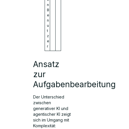
n
B
e
n
u
t
z
e
r
Ansatz
zur
Aufgabenbearbeitung
Der Unterschied
zwischen
generativer KI und
agentischer KI zeigt
sich im Umgang mit
Komplexität: