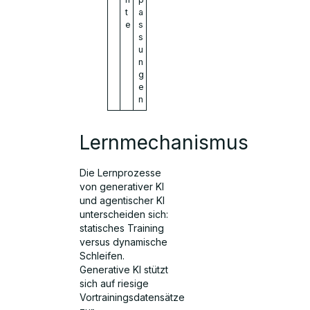
t
a
e
s
s
u
n
g
e
n
Lernmechanismus
Die Lernprozesse
von generativer KI
und agentischer KI
unterscheiden sich:
statisches Training
versus dynamische
Schleifen.
Generative KI stützt
sich auf riesige
Vortrainingsdatensätze