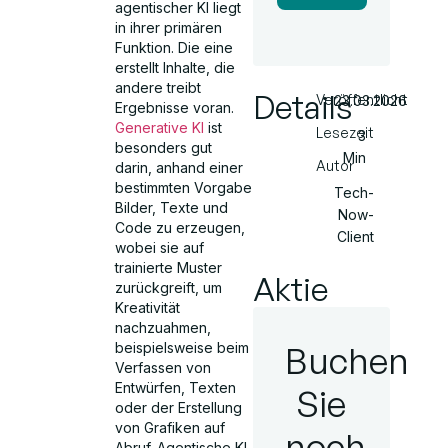
agentischer KI liegt
in ihrer primären
Funktion. Die eine
erstellt Inhalte, die
andere treibt
Details
Veröffentlicht
23.03.2026
Ergebnisse voran.
Generative KI
ist
Lesezeit
3
besonders gut
Min
Autor
darin, anhand einer
bestimmten Vorgabe
Tech-
Bilder, Texte und
Now-
Code zu erzeugen,
Client
wobei sie auf
trainierte Muster
Aktie
zurückgreift, um
Kreativität
nachzuahmen,
Buchen
beispielsweise beim
Verfassen von
Entwürfen, Texten
Sie
oder der Erstellung
von Grafiken auf
noch
Abruf. Agentische KI