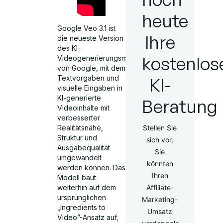
heute
Google Veo 3.1 ist
Ihre
die neueste Version
des KI-
kostenlos
Videogenerierungsmodells
von Google, mit dem
Textvorgaben und
KI-
visuelle Eingaben in
KI-generierte
Beratung
Videoinhalte mit
verbesserter
Realitätsnähe,
Stellen Sie
Struktur und
sich vor,
Ausgabequalität
Sie
umgewandelt
könnten
werden können. Das
Ihren
Modell baut
weiterhin auf dem
Affiliate-
ursprünglichen
Marketing-
„Ingredients to
Umsatz
Video”-Ansatz auf,