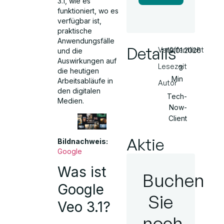
3.1, wie es
funktioniert, wo es
verfügbar ist,
praktische
Anwendungsfälle
Details
Veröffentlicht
19.01.2026
und die
Auswirkungen auf
Lesezeit
3
die heutigen
Min
Arbeitsabläufe in
Autor
den digitalen
Tech-
Medien.
Now-
Client
Aktie
Bildnachweis:
Google
Was ist
Buchen
Google
Sie
Veo 3.1?
noch