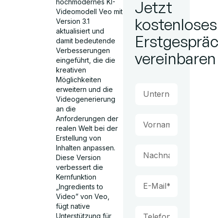
hochmodernes KI-
Jetzt
Videomodell Veo mit
kostenloses
Version 3.1
aktualisiert und
Erstgesprä
damit bedeutende
Verbesserungen
vereinbaren
eingeführt, die die
kreativen
Möglichkeiten
erweitern und die
Videogenerierung
an die
Anforderungen der
realen Welt bei der
Erstellung von
Inhalten anpassen.
Diese Version
verbessert die
Kernfunktion
„Ingredients to
Video” von Veo,
fügt native
Unterstützung für