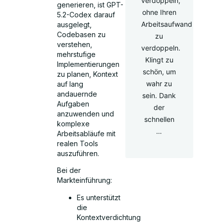
verdoppeln,
generieren, ist GPT-
ohne Ihren
5.2-Codex darauf
Arbeitsaufwand
ausgelegt,
Codebasen zu
zu
verstehen,
verdoppeln.
mehrstufige
Klingt zu
Implementierungen
schön, um
zu planen, Kontext
wahr zu
auf lang
andauernde
sein. Dank
Aufgaben
der
anzuwenden und
schnellen
komplexe
…
Arbeitsabläufe mit
realen Tools
auszuführen.
Bei der
Markteinführung:
Es unterstützt
die
Kontextverdichtung