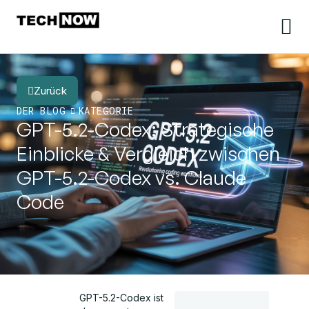
Zurück
DER BLOG
KATEGORIE
GPT-5.2-Codex: Strategische
Einblicke & Vergleich zwischen
GPT-5.2-Codex vs. Claude
Code
GPT-5.2-Codex ist