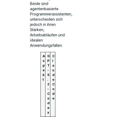
Beide sind
agentenbasierte
Programmierassistenten,
unterscheiden sich
jedoch in ihren
Stärken,
Arbeitsabläufen und
idealen
Anwendungsfällen.
A
G
C
s
P
l
p
T
a
e
-
u
k
5
d
t
.
e
2
C
-
o
C
d
o
e
d
e
x