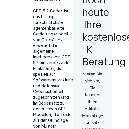
heute
GPT-5.2-Codex ist
das bislang
Ihre
fortschrittlichste
agentenbasierte
kostenlos
Codierungsmodell
von OpenAI. Es
KI-
erweitert die
allgemeine
Intelligenz von GPT-
Beratung
5.2 um verbesserte
Funktionen, die
Stellen Sie
speziell auf
Softwareentwicklung
sich vor,
und defensive
Sie
Cybersicherheit
könnten
zugeschnitten sind.
Ihren
Im Gegensatz zu
Affiliate-
generischen GPT-
Modellen, die Texte
Marketing-
auf der Grundlage
Umsatz
von Mustern