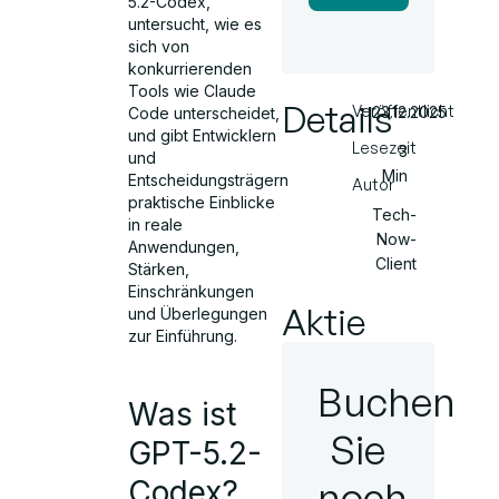
5.2-Codex,
untersucht, wie es
sich von
konkurrierenden
Tools wie Claude
Details
Veröffentlicht
23.12.2025
Code unterscheidet,
und gibt Entwicklern
Lesezeit
3
und
Min
Entscheidungsträgern
Autor
praktische Einblicke
Tech-
in reale
Now-
Anwendungen,
Client
Stärken,
Einschränkungen
Aktie
und Überlegungen
zur Einführung.
Buchen
Was ist
Sie
GPT-5.2-
noch
Codex?