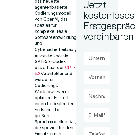
das neueste
Jetzt
agentenbasierte
kostenloses
Codierungsmodell
von OpenAI, das
Erstgesprä
speziell für
komplexe, reale
vereinbaren
Softwareentwicklungs-
und
Cybersicherheitsaufgaben
entwickelt wurde.
GPT-5.2-Codex
basiert auf der
GPT-
5.2
-Architektur und
wurde für
Codierungs-
Workflows weiter
optimiert. Es stellt
einen bedeutenden
Fortschritt bei
großen
Sprachmodellen dar,
die speziell für den
Einsatz durch