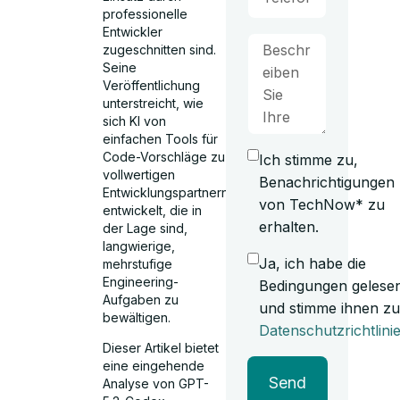
professionelle
Entwickler
zugeschnitten sind.
Seine
Veröffentlichung
unterstreicht, wie
sich KI von
einfachen Tools für
Code-Vorschläge zu
Ich stimme zu,
vollwertigen
Benachrichtigungen
Entwicklungspartnern
von TechNow* zu
entwickelt, die in
erhalten.
der Lage sind,
langwierige,
Ja, ich habe die
mehrstufige
Engineering-
Bedingungen gelese
Aufgaben zu
und stimme ihnen zu
bewältigen.
Datenschutzrichtlini
Dieser Artikel bietet
eine eingehende
Send
Analyse von GPT-