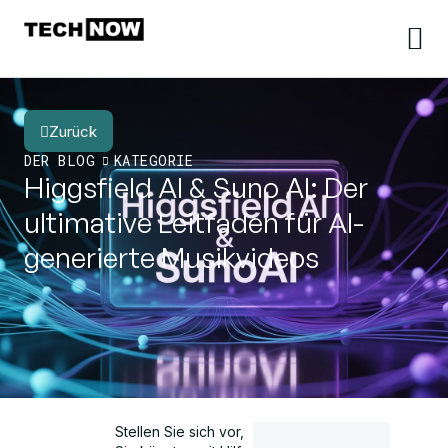
Zurück
DER BLOG
KATEGORIE
Higgsfield AI & Suno AI: Der
ultimative Leitfaden für AI-
generierte Musikvideos
Stellen Sie sich vor,