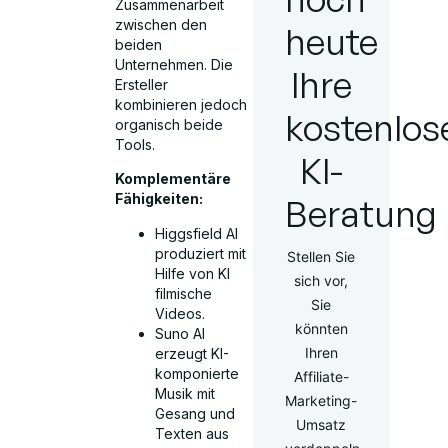
Zusammenarbeit
zwischen den
heute
beiden
Unternehmen. Die
Ihre
Ersteller
kombinieren jedoch
kostenlos
organisch beide
Tools.
KI-
Komplementäre
Fähigkeiten:
Beratung
Higgsfield AI
produziert mit
Stellen Sie
Hilfe von KI
sich vor,
filmische
Sie
Videos.
könnten
Suno AI
Ihren
erzeugt KI-
komponierte
Affiliate-
Musik mit
Marketing-
Gesang und
Umsatz
Texten aus