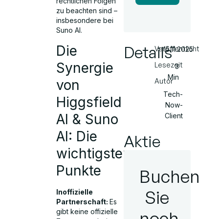
rechtlichen Folgen
zu beachten sind –
insbesondere bei
Suno AI.
Die
Details
Veröffentlicht
15.11.2025
Synergie
Lesezeit
3
Min
von
Autor
Tech-
Higgsfield
Now-
AI & Suno
Client
AI: Die
Aktie
wichtigsten
Punkte
Buchen
Sie
Inoffizielle
Partnerschaft:
Es
gibt keine offizielle
noch