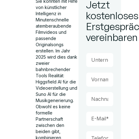
Sie könnten mit Hilfe
Jetzt
von künstlicher
kostenloses
Intelligenz in
Minutenschnelle
Erstgesprä
atemberaubende
Filmvideos und
vereinbaren
passende
Originalsongs
erstellen. Im Jahr
2025 wird dies dank
zweier
bahnbrechender
Tools Realität:
Higgsfield AI für die
Videoerstellung und
Suno AI für die
Musikgenerierung.
Obwohl es keine
formelle
Partnerschaft
zwischen den
beiden gibt,
kombinieren