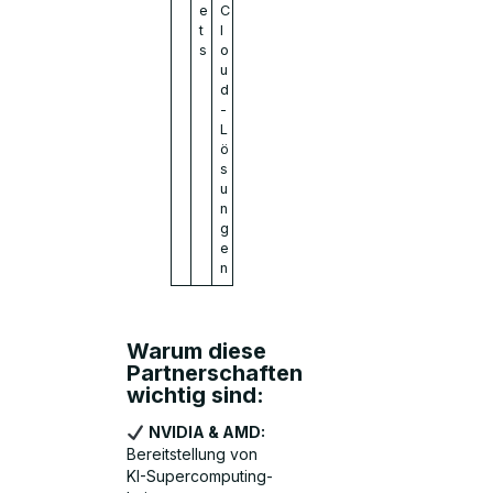
e
C
t
l
s
o
u
d
-
L
ö
s
u
n
g
e
n
Warum diese
Partnerschaften
wichtig sind:
NVIDIA & AMD:
Bereitstellung von
KI-Supercomputing-