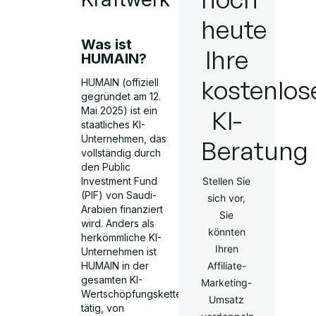
heute
Was ist
Ihre
HUMAIN?
kostenlos
HUMAIN (offiziell
gegründet am 12.
KI-
Mai 2025) ist ein
staatliches KI-
Unternehmen, das
Beratung
vollständig durch
den Public
Stellen Sie
Investment Fund
(PIF) von Saudi-
sich vor,
Arabien finanziert
Sie
wird. Anders als
könnten
herkömmliche KI-
Ihren
Unternehmen ist
Affiliate-
HUMAIN in der
gesamten KI-
Marketing-
Wertschöpfungskette
Umsatz
tätig, von