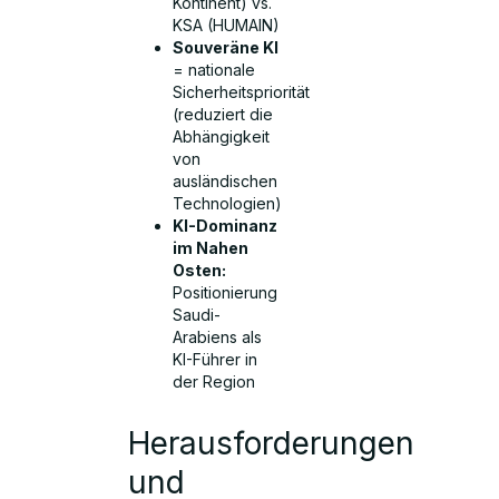
Kontinent) vs.
KSA (HUMAIN)
Souveräne KI
= nationale
Sicherheitspriorität
(reduziert die
Abhängigkeit
von
ausländischen
Technologien)
KI-Dominanz
im Nahen
Osten:
Positionierung
Saudi-
Arabiens als
KI-Führer in
der Region
Herausforderungen
und