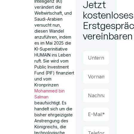
Intelligenz (KI)
Jetzt
verändert die
kostenloses
Weltwirtschaft, und
Saudi-Arabien
Erstgesprä
versucht nun,
diesen Wandel
vereinbaren
anzuführen, indem
es im Mai 2025 die
KI-Superinitiative
HUMAIN ins Leben
ruft. Sie wird vom
Public Investment
Fund (PIF) finanziert
und vom
Kronprinzen
Mohammed bin
Salman
beaufsichtigt. Es
handelt sich um die
bisher ehrgeizigste
Anstrengung des
Königreichs, die
technologische