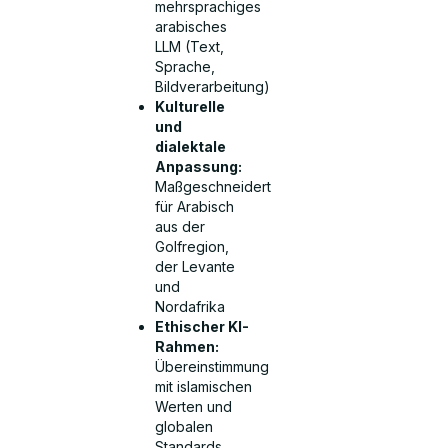
mehrsprachiges
arabisches
LLM (Text,
Sprache,
Bildverarbeitung)
Kulturelle
und
dialektale
Anpassung:
Maßgeschneidert
für Arabisch
aus der
Golfregion,
der Levante
und
Nordafrika
Ethischer KI-
Rahmen:
Übereinstimmung
mit islamischen
Werten und
globalen
Standards