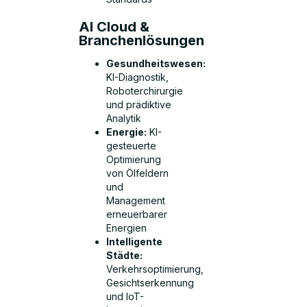
AI Cloud &
Branchenlösungen
Gesundheitswesen:
KI-Diagnostik,
Roboterchirurgie
und prädiktive
Analytik
Energie:
KI-
gesteuerte
Optimierung
von Ölfeldern
und
Management
erneuerbarer
Energien
Intelligente
Städte:
Verkehrsoptimierung,
Gesichtserkennung
und IoT-