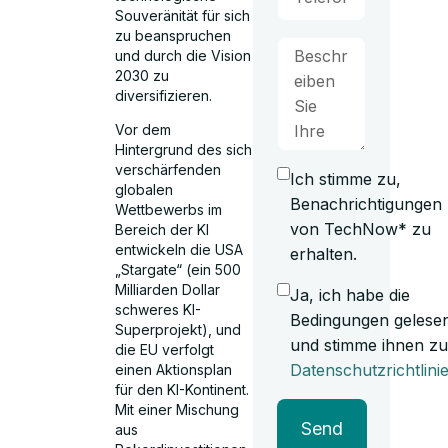
Souveränität für sich
zu beanspruchen
und durch die Vision
2030 zu
diversifizieren.
Vor dem
Hintergrund des sich
verschärfenden
Ich stimme zu,
globalen
Benachrichtigungen
Wettbewerbs im
von TechNow* zu
Bereich der KI
entwickeln die USA
erhalten.
„Stargate“ (ein 500
Milliarden Dollar
Ja, ich habe die
schweres KI-
Bedingungen gelese
Superprojekt), und
und stimme ihnen zu
die EU verfolgt
Datenschutzrichtlini
einen Aktionsplan
für den KI-Kontinent.
Mit einer Mischung
Send
aus