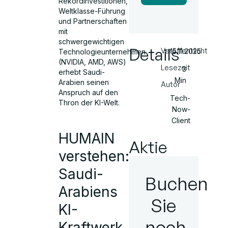
Rekordinvestitionen,
Weltklasse-Führung
und Partnerschaften
mit
schwergewichtigen
Details
Veröffentlicht
15.11.2025
Technologieunternehmen
(NVIDIA, AMD, AWS)
Lesezeit
3
erhebt Saudi-
Min
Arabien seinen
Autor
Anspruch auf den
Tech-
Thron der KI-Welt.
Now-
Client
HUMAIN
Aktie
verstehen:
Saudi-
Buchen
Arabiens
Sie
KI-
noch
Kraftwerk