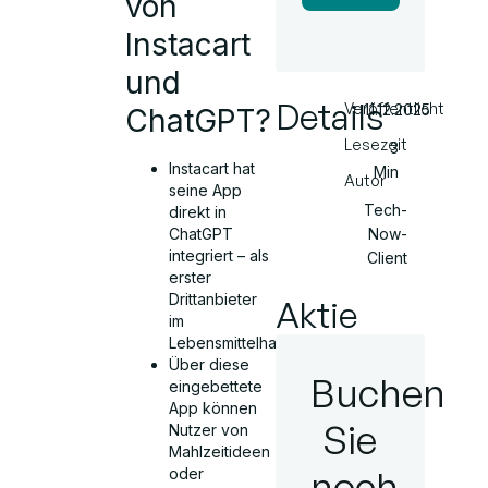
von
Instacart
und
Details
Veröffentlicht
11.12.2025
ChatGPT?
Lesezeit
3
Instacart hat
Min
Autor
seine App
Tech-
direkt in
ChatGPT
Now-
integriert – als
Client
erster
Drittanbieter
Aktie
im
Lebensmittelhandel.
Über diese
Buchen
eingebettete
App können
Sie
Nutzer von
Mahlzeitideen
noch
oder