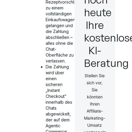
Rezeptvorschlägen
zu einem
heute
vollständigen
Einkaufswagen
Ihre
gelangen und
die Zahlung
kostenlos
abschließen –
alles ohne die
KI-
Chat-
Oberfläche zu
Beratung
verlassen.
Die Zahlung
wird über
Stellen Sie
einen
sich vor,
sicheren
Sie
„Instant
Checkout”
könnten
innerhalb des
Ihren
Chats
Affiliate-
abgewickelt,
Marketing-
der auf dem
Umsatz
Agentic
Commerce