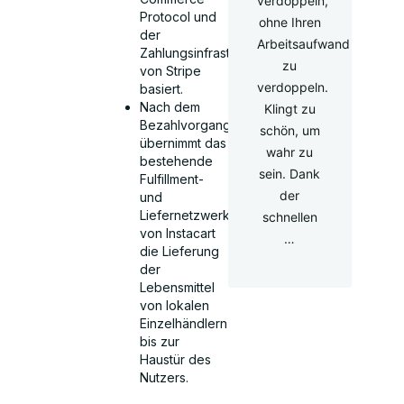
verdoppeln,
Protocol und
ohne Ihren
der
Arbeitsaufwand
Zahlungsinfrastruktur
zu
von Stripe
verdoppeln.
basiert.
Nach dem
Klingt zu
Bezahlvorgang
schön, um
übernimmt das
wahr zu
bestehende
sein. Dank
Fulfillment-
der
und
Liefernetzwerk
schnellen
von Instacart
…
die Lieferung
der
Lebensmittel
von lokalen
Einzelhändlern
bis zur
Haustür des
Nutzers.