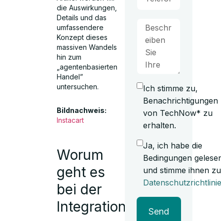
die Auswirkungen,
Details und das
umfassendere
Konzept dieses
massiven Wandels
hin zum
„agentenbasierten
Handel”
untersuchen.
Ich stimme zu,
Benachrichtigungen
Bildnachweis:
von TechNow* zu
Instacart
erhalten.
Ja, ich habe die
Worum
Bedingungen gelese
geht es
und stimme ihnen zu
Datenschutzrichtlini
bei der
Integration
Send