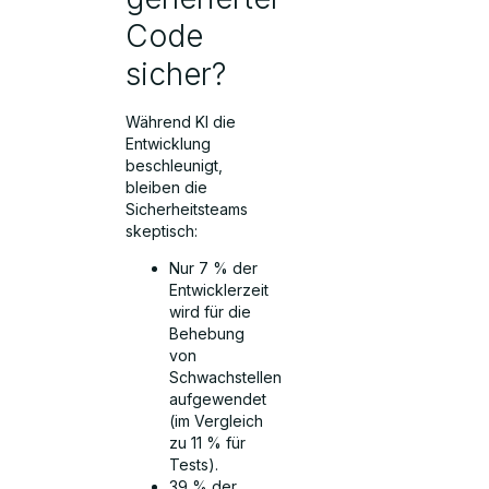
Code
sicher?
Während KI die
Entwicklung
beschleunigt,
bleiben die
Sicherheitsteams
skeptisch:
Nur 7 % der
Entwicklerzeit
wird für die
Behebung
von
Schwachstellen
aufgewendet
(im Vergleich
zu 11 % für
Tests).
39 % der