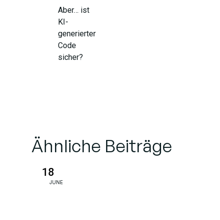
Aber… ist
KI-
generierter
Code
sicher?
Belange des
Datenschutzes
und des
geistigen
Eigentums
Ähnliche Beiträge
Copyright-
18
Verwirrung
JUNE
Die KI-