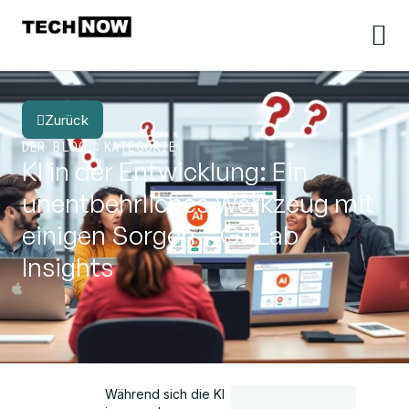
Zurück
DER BLOG
KATEGORIE
KI in der Entwicklung: Ein
unentbehrliches Werkzeug mit
einigen Sorgen – GitLab
Insights
Während sich die KI