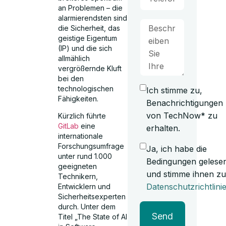
an Problemen – die
alarmierendsten sind
die Sicherheit, das
geistige Eigentum
(IP) und die sich
allmählich
vergrößernde Kluft
bei den
technologischen
Ich stimme zu,
Fähigkeiten.
Benachrichtigungen
von TechNow* zu
Kürzlich führte
GitLab
eine
erhalten.
internationale
Forschungsumfrage
Ja, ich habe die
unter rund 1.000
Bedingungen gelese
geeigneten
und stimme ihnen zu
Technikern,
Datenschutzrichtlini
Entwicklern und
Sicherheitsexperten
durch. Unter dem
Send
Titel „The State of AI