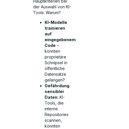
Hauptkriterien bei
der Auswahl von KI-
Tools. Warum?
KI-Modelle
trainieren
auf
eingegebenem
Code
–
könnten
proprietäre
Schnipsel in
öffentliche
Datensätze
gelangen?
Gefährdung
sensibler
Daten:
KI-
Tools, die
interne
Repositories
scannen,
könnten