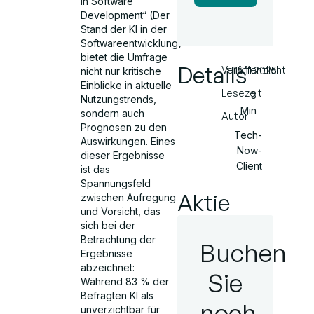
in Software
Development“ (Der
Stand der KI in der
Softwareentwicklung)
bietet die Umfrage
Details
Veröffentlicht
15.11.2025
nicht nur kritische
Einblicke in aktuelle
Lesezeit
3
Nutzungstrends,
Min
sondern auch
Autor
Prognosen zu den
Tech-
Auswirkungen. Eines
Now-
dieser Ergebnisse
Client
ist das
Spannungsfeld
Aktie
zwischen Aufregung
und Vorsicht, das
sich bei der
Betrachtung der
Buchen
Ergebnisse
abzeichnet:
Sie
Während 83 % der
Befragten KI als
noch
unverzichtbar für