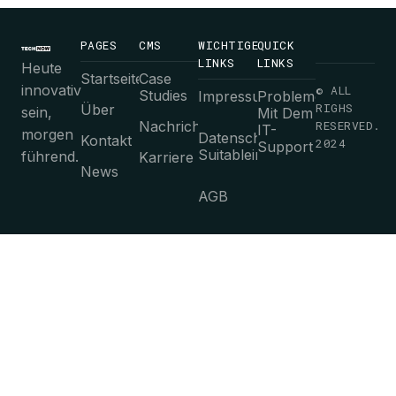
PAGES
CMS
WICHTIGE
QUICK
LINKS
LINKS
Heute
Startseite
Case
innovativ
© ALL
Studies
Impressum
Probleme
RIGHS
Über
sein,
Mit Dem
Nachrichten
RESERVED.
IT-
morgen
Datenschutz-
Kontakt
2024
Support
Suitableimmungen
führend.
Karriere
News
AGB