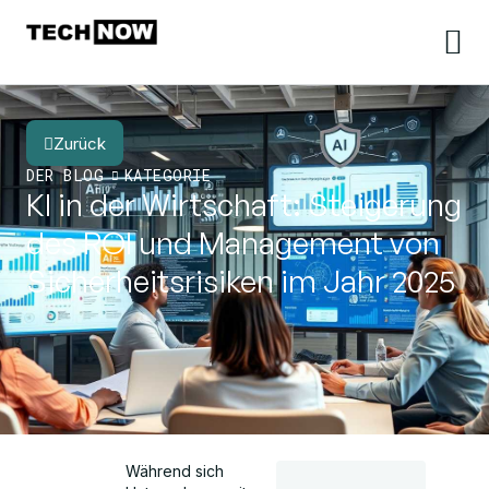
Zurück
DER BLOG
KATEGORIE
KI in der Wirtschaft: Steigerung
des ROI und Management von
Sicherheitsrisiken im Jahr 2025
Während sich