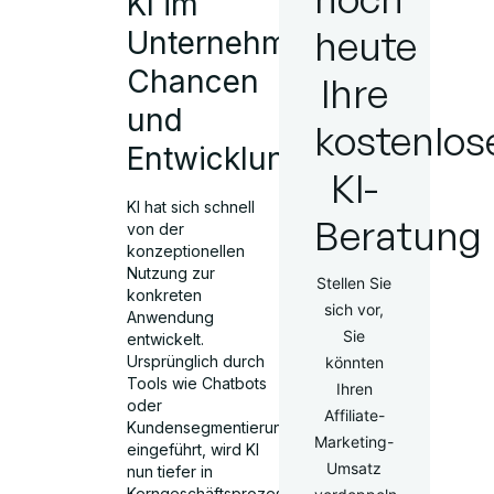
KI im
heute
Unternehmen:
Chancen
Ihre
und
kostenlos
Entwicklung
KI-
KI hat sich schnell
Beratung
von der
konzeptionellen
Nutzung zur
Stellen Sie
konkreten
sich vor,
Anwendung
Sie
entwickelt.
Ursprünglich durch
könnten
Tools wie Chatbots
Ihren
oder
Affiliate-
Kundensegmentierungsmodelle
Marketing-
eingeführt, wird KI
Umsatz
nun tiefer in
Kerngeschäftsprozesse