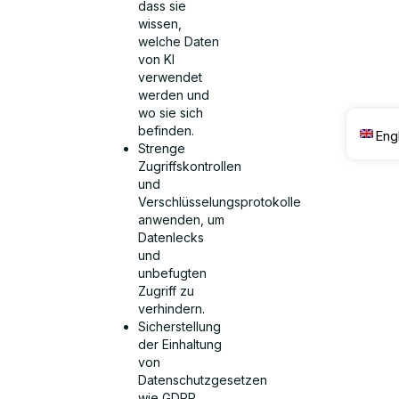
dass sie
wissen,
welche Daten
von KI
verwendet
werden und
wo sie sich
befinden.
Eng
Strenge
Zugriffskontrollen
und
Verschlüsselungsprotokolle
anwenden, um
Datenlecks
und
unbefugten
Zugriff zu
verhindern.
Sicherstellung
der Einhaltung
von
Datenschutzgesetzen
wie GDPR,