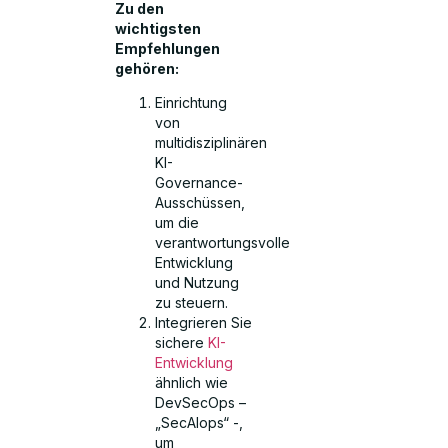
Zu den
wichtigsten
Empfehlungen
gehören:
Einrichtung
von
multidisziplinären
KI-
Governance-
Ausschüssen,
um die
verantwortungsvolle
Entwicklung
und Nutzung
zu steuern.
Integrieren Sie
sichere
KI-
Entwicklung
ähnlich wie
DevSecOps –
„SecAIops“ -,
um