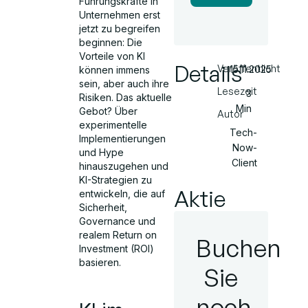
Führungskräfte in
Unternehmen erst
jetzt zu begreifen
beginnen: Die
Vorteile von KI
Details
Veröffentlicht
15.11.2025
können immens
sein, aber auch ihre
Lesezeit
3
Risiken. Das aktuelle
Min
Gebot? Über
Autor
experimentelle
Tech-
Implementierungen
Now-
und Hype
Client
hinauszugehen und
KI-Strategien zu
Aktie
entwickeln, die auf
Sicherheit,
Governance und
realem Return on
Buchen
Investment (ROI)
basieren.
Sie
noch