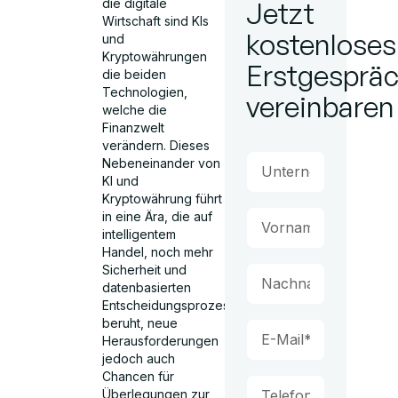
die digitale
Jetzt
Wirtschaft sind KIs
kostenloses
und
Kryptowährungen
Erstgesprä
die beiden
Technologien,
vereinbaren
welche die
Finanzwelt
verändern. Dieses
Nebeneinander von
KI und
Kryptowährung führt
in eine Ära, die auf
intelligentem
Handel, noch mehr
Sicherheit und
datenbasierten
Entscheidungsprozessen
beruht, neue
Herausforderungen
jedoch auch
Chancen für
Überlegungen zur