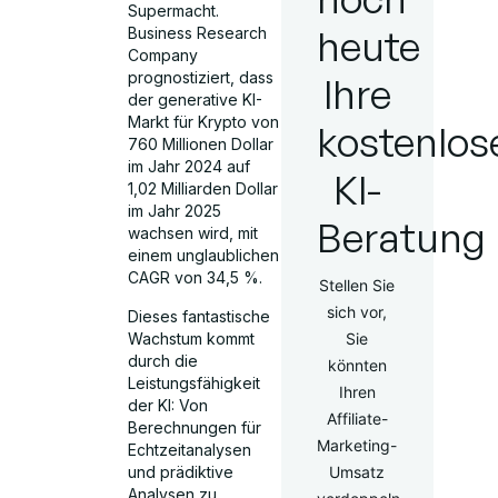
Supermacht.
heute
Business Research
Company
prognostiziert, dass
Ihre
der generative KI-
Markt für Krypto von
kostenlos
760 Millionen Dollar
im Jahr 2024 auf
KI-
1,02 Milliarden Dollar
im Jahr 2025
Beratung
wachsen wird, mit
einem unglaublichen
CAGR von 34,5 %.
Stellen Sie
sich vor,
Dieses fantastische
Wachstum kommt
Sie
durch die
könnten
Leistungsfähigkeit
Ihren
der KI: Von
Affiliate-
Berechnungen für
Marketing-
Echtzeitanalysen
und prädiktive
Umsatz
Analysen zu