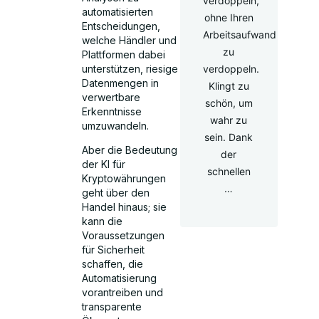
verdoppeln,
automatisierten
ohne Ihren
Entscheidungen,
Arbeitsaufwand
welche Händler und
zu
Plattformen dabei
unterstützen, riesige
verdoppeln.
Datenmengen in
Klingt zu
verwertbare
schön, um
Erkenntnisse
wahr zu
umzuwandeln.
sein. Dank
Aber die Bedeutung
der
der KI für
schnellen
Kryptowährungen
…
geht über den
Handel hinaus; sie
kann die
Voraussetzungen
für Sicherheit
schaffen, die
Automatisierung
vorantreiben und
transparente