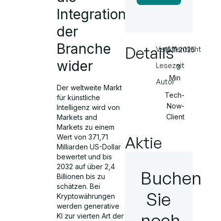
Integration
der
Branche
Details
Veröffentlicht
15.11.2025
wider
Lesezeit
3
Min
Autor
Der weltweite Markt
Tech-
für künstliche
Now-
Intelligenz wird von
Client
Markets and
Markets zu einem
Aktie
Wert von 371,71
Milliarden US-Dollar
bewertet und bis
2032 auf über 2,4
Buchen
Billionen bis zu
schätzen. Bei
Sie
Kryptowährungen
werden generative
noch
KI zur vierten Art der