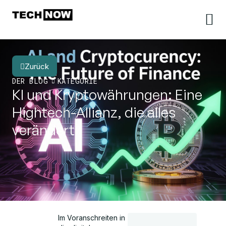
Zurück
DER BLOG
KATEGORIE
KI und Kryptowährungen: Eine
Hightech-Allianz, die alles
verändert
Im Voranschreiten in