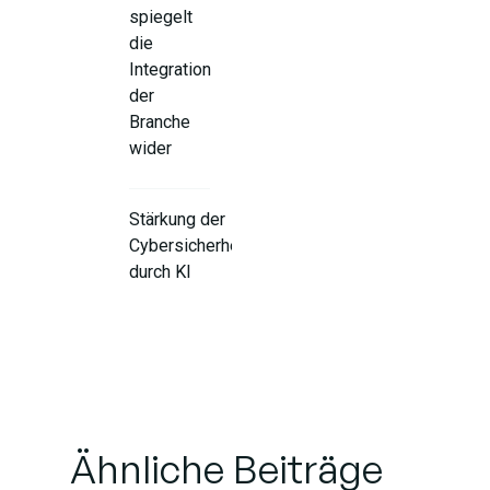
spiegelt
die
Integration
der
Branche
wider
Stärkung der
Cybersicherheit
durch KI
KI-gesteuerte
Handelsroboter:
Den Krypto-
Handel neu
definieren
Ähnliche Beiträge