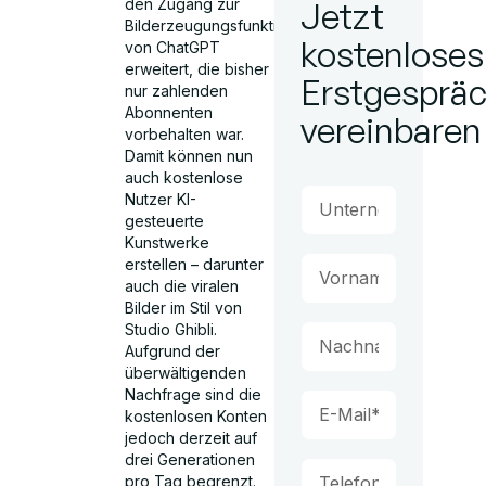
den Zugang zur
Jetzt
Bilderzeugungsfunktion
kostenloses
von ChatGPT
erweitert, die bisher
Erstgesprä
nur zahlenden
Abonnenten
vereinbaren
vorbehalten war.
Damit können nun
auch kostenlose
Nutzer KI-
gesteuerte
Kunstwerke
erstellen – darunter
auch die viralen
Bilder im Stil von
Studio Ghibli.
Aufgrund der
überwältigenden
Nachfrage sind die
kostenlosen Konten
jedoch derzeit auf
drei Generationen
pro Tag begrenzt.