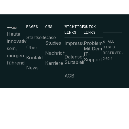
PAGES
CMS
WICHTIGE
QUICK
LINKS
LINKS
Heute
Startseite
Case
innovativ
© ALL
Studies
Impressum
Probleme
RIGHS
Über
sein,
Mit Dem
Nachrichten
RESERVED.
IT-
morgen
Datenschutz-
Kontakt
2024
Support
Suitableimmungen
führend.
Karriere
News
AGB