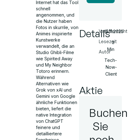
Internet hat das Tool
schnell
angenommen, und
die Nutzer haben
Fotos in skurrile, von
Details
Veröffentlicht
15.11.2025
Animes inspirierte
Kunstwerke
Lesezeit
3
verwandelt, die an
Min
Autor
Studio Ghibli-Filme
wie Spirited Away
Tech-
und My Neighbor
Now-
Totoro erinnern.
Client
Während
Alternativen wie
Aktie
Grok von xAI und
Gemini von Google
ähnliche Funktionen
Buchen
bieten, liefert die
native Integration
von ChatGPT
Sie
feinere und
detailliertere
noch
Ergebnisse.