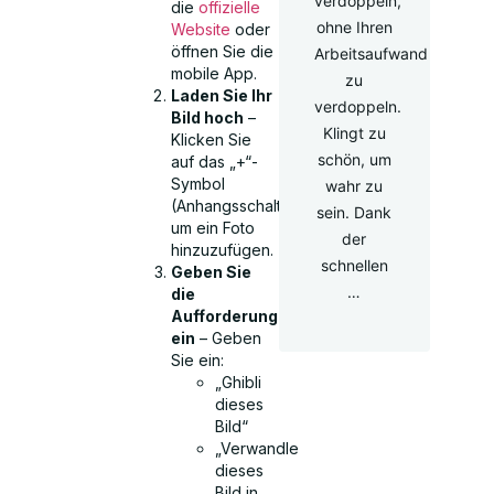
verdoppeln,
die
offizielle
ohne Ihren
Website
oder
öffnen Sie die
Arbeitsaufwand
mobile App.
zu
Laden Sie Ihr
verdoppeln.
Bild hoch
–
Klingt zu
Klicken Sie
schön, um
auf das „+“-
Symbol
wahr zu
(Anhangsschaltfläche),
sein. Dank
um ein Foto
der
hinzuzufügen.
schnellen
Geben Sie
…
die
Aufforderung
ein
– Geben
Sie ein:
„Ghibli
dieses
Bild“
„Verwandle
dieses
Bild in