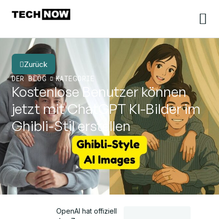
Zurück
DER BLOG
KATEGORIE
Kostenlose Benutzer können
jetzt mit ChatGPT KI-Bilder im
Ghibli-Stil erstellen
OpenAI hat offiziell