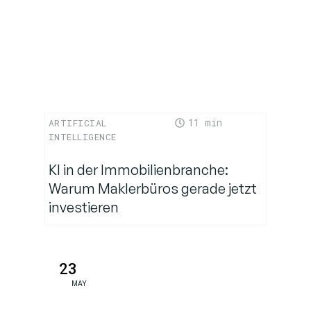
Was
können
Sie sonst
noch
kreieren?
Abschließender
11
ARTIFICIAL
Gedanke
INTELLIGENCE
KI in der Immobilienbranche:
Warum Maklerbüros gerade jetzt
investieren
23
MAY