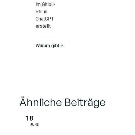
im Ghibli-
Stil in
ChatGPT
erstellt
Warum gibt es
ein Limit für die
Bilderzeugung?
Was ist das
Besondere an
ChatGPTs
Ähnliche Beiträge
Bilderzeugung?
18
Jenseits
JUNE
von Ghibli: