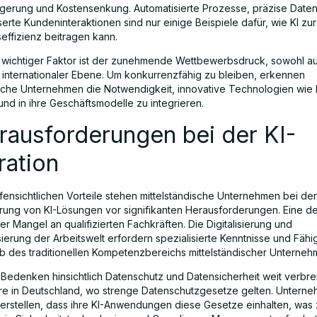
eigerung und Kostensenkung. Automatisierte Prozesse, präzise Date
erte Kundeninteraktionen sind nur einige Beispiele dafür, wie KI zu
effizienz beitragen kann.
r wichtiger Faktor ist der zunehmende Wettbewerbsdruck, sowohl au
f internationaler Ebene. Um konkurrenzfähig zu bleiben, erkennen
ische Unternehmen die Notwendigkeit, innovative Technologien wie 
und in ihre Geschäftsmodelle zu integrieren.
rausforderungen bei der KI-
ration
ffensichtlichen Vorteile stehen mittelständische Unternehmen bei der
rung von KI-Lösungen vor signifikanten Herausforderungen. Eine d
er Mangel an qualifizierten Fachkräften. Die Digitalisierung und
ierung der Arbeitswelt erfordern spezialisierte Kenntnisse und Fähig
lb des traditionellen Kompetenzbereichs mittelständischer Unterneh
Bedenken hinsichtlich Datenschutz und Datensicherheit weit verbrei
e in Deutschland, wo strenge Datenschutzgesetze gelten. Untern
erstellen, dass ihre KI-Anwendungen diese Gesetze einhalten, was 