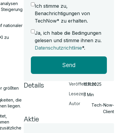
nanalysen
Ich stimme zu,
r Steigerung
Benachrichtigungen von
TechNow* zu erhalten.
f nationaler
Ja, ich habe die Bedingungen
KI zu
gelesen und stimme ihnen zu.
Datenschutzrichtlinie
*.
Send
Details
Veröffentlicht
15.11.2025
er größten
Lesezeit
3 Min
keiten, die
Autor
Tech-Now-
men liegen.
Client
tet,
Aktie
ehmen
zusätzliche