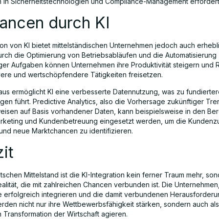
en in Sicherheitstechnologien und Compliance-Management erfordert
hancen durch KI
tion von KI bietet mittelständischen Unternehmen jedoch auch erhebl
rch die Optimierung von Betriebsabläufen und die Automatisierung
ger Aufgaben können Unternehmen ihre Produktivität steigern und
ivere und wertschöpfendere Tätigkeiten freisetzen.
aus ermöglicht KI eine verbesserte Datennutzung, was zu fundierte
gen führt. Predictive Analytics, also die Vorhersage zukünftiger Tr
eisen auf Basis vorhandener Daten, kann beispielsweise in den Be
arketing und Kundenbetreuung eingesetzt werden, um die Kundenzu
 und neue Marktchancen zu identifizieren.
zit
schen Mittelstand ist die KI-Integration kein ferner Traum mehr, so
ealität, die mit zahlreichen Chancen verbunden ist. Die Unternehmen
 erfolgreich integrieren und die damit verbundenen Herausforder
rden nicht nur ihre Wettbewerbsfähigkeit stärken, sondern auch als 
n Transformation der Wirtschaft agieren.