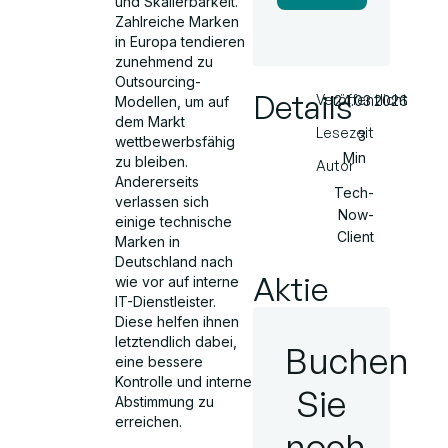
und Skalierbarkeit.
Zahlreiche Marken
in Europa tendieren
zunehmend zu
Outsourcing-
Details
Veröffentlicht
24.03.2026
Modellen, um auf
dem Markt
Lesezeit
3
wettbewerbsfähig
Min
zu bleiben.
Autor
Andererseits
Tech-
verlassen sich
Now-
einige technische
Client
Marken in
Deutschland nach
Aktie
wie vor auf interne
IT-Dienstleister.
Diese helfen ihnen
letztendlich dabei,
Buchen
eine bessere
Kontrolle und interne
Sie
Abstimmung zu
erreichen.
noch