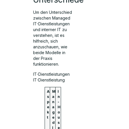
Um den Unterschied
zwischen Managed
IT-Dienstleistungen
und interner IT zu
verstehen, ist es
hilfreich, sich
anzuschauen, wie
beide Modelle in
der Praxis
funktionieren.
IT-Dienstleistungen
IT-Dienstleistung
A
M
I
s
a
n
p
n
-
e
a
H
k
g
o
t
e
u
d
s
I
e