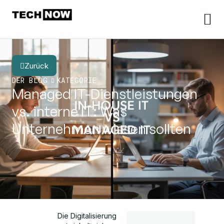
Zurück
DER BLOG
KATEGORIE
Managed IT-Dienstleistungen
vs. interne IT: Was
Unternehmen wissen sollten
Die Digitalisierung