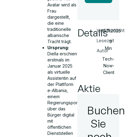
Avatar wird als
Frau
dargestellt,
die eine
Details
traditionelle
Veröffentlicht
15.11.2025
albanische
Lesezeit
3
Tracht trägt.
Ursprung:
Min
Autor
Diella erschien
Tech-
erstmals im
Now-
Januar 2025
als virtuelle
Client
Assistentin auf
der Plattform
Aktie
e-Albania,
einem
Regierungsportal,
Buchen
über das
Bürger digital
Sie
mit
öffentlichen
noch
Dienststellen