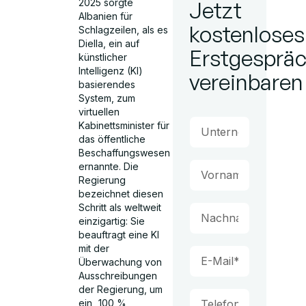
2025 sorgte
Jetzt
Albanien für
kostenloses
Schlagzeilen, als es
Diella, ein auf
Erstgesprä
künstlicher
Intelligenz (KI)
vereinbaren
basierendes
System, zum
virtuellen
Kabinettsminister für
das öffentliche
Beschaffungswesen
ernannte. Die
Regierung
bezeichnet diesen
Schritt als weltweit
einzigartig: Sie
beauftragt eine KI
mit der
Überwachung von
Ausschreibungen
der Regierung, um
ein „100 %