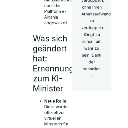
verdoppeln,
über die
ohne Ihren
Plattform e-
Arbeitsaufwand
Albania
zu
abgewickelt.
verdoppeln.
Klingt zu
Was sich
schön, um
geändert
wahr zu
sein. Dank
hat:
der
Ernennung
schnellen
…
zum KI-
Minister
Neue Rolle:
Diella wurde
offiziell zur
virtuellen
Ministerin für