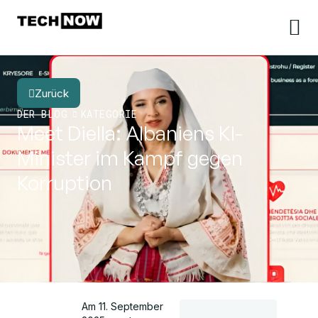
Zurück
DER BLOG
KATEGORIE
Meet Diella: Albaniens KI-
Minister im Kampf gegen
Korruption
Am 11. September