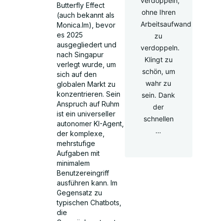
verdoppeln,
Butterfly Effect
ohne Ihren
(auch bekannt als
Arbeitsaufwand
Monica.Im), bevor
es 2025
zu
ausgegliedert und
verdoppeln.
nach Singapur
Klingt zu
verlegt wurde, um
schön, um
sich auf den
wahr zu
globalen Markt zu
konzentrieren. Sein
sein. Dank
Anspruch auf Ruhm
der
ist ein universeller
schnellen
autonomer KI-Agent,
…
der komplexe,
mehrstufige
Aufgaben mit
minimalem
Benutzereingriff
ausführen kann. Im
Gegensatz zu
typischen Chatbots,
die