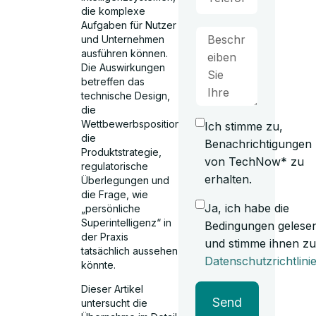
die komplexe
Aufgaben für Nutzer
und Unternehmen
ausführen können.
Die Auswirkungen
betreffen das
technische Design,
die
Wettbewerbspositionierung,
Ich stimme zu,
die
Benachrichtigungen
Produktstrategie,
von TechNow* zu
regulatorische
erhalten.
Überlegungen und
die Frage, wie
Ja, ich habe die
„persönliche
Superintelligenz“ in
Bedingungen gelese
der Praxis
und stimme ihnen zu
tatsächlich aussehen
Datenschutzrichtlini
könnte.
Dieser Artikel
Send
untersucht die