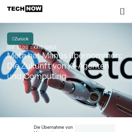
Zurück
DER BLOG
KATEGORIE
Meta hat Manus übernommen:
Die Zukunft von KI-Agenten
und Computing
Die Übernahme von