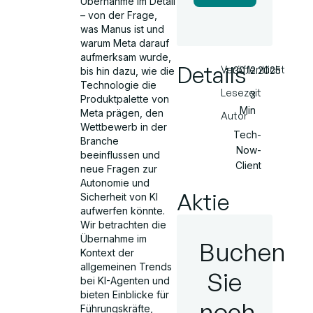
Übernahme im Detail
– von der Frage,
was Manus ist und
warum Meta darauf
aufmerksam wurde,
Details
Veröffentlicht
30.12.2025
bis hin dazu, wie die
Technologie die
Lesezeit
3
Produktpalette von
Min
Meta prägen, den
Autor
Wettbewerb in der
Tech-
Branche
Now-
beeinflussen und
Client
neue Fragen zur
Autonomie und
Aktie
Sicherheit von KI
aufwerfen könnte.
Wir betrachten die
Übernahme im
Buchen
Kontext der
allgemeinen Trends
Sie
bei KI-Agenten und
bieten Einblicke für
noch
Führungskräfte,