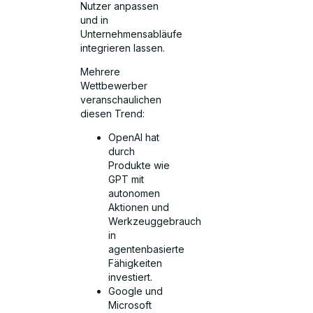
Nutzer anpassen
und in
Unternehmensabläufe
integrieren lassen.
Mehrere
Wettbewerber
veranschaulichen
diesen Trend:
OpenAI hat
durch
Produkte wie
GPT mit
autonomen
Aktionen und
Werkzeuggebrauch
in
agentenbasierte
Fähigkeiten
investiert.
Google und
Microsoft