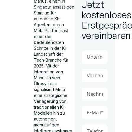
Manus, einem in
Jetzt
Singapur ansässigen
kostenloses
Start-up für
autonome KI-
Erstgesprä
Agenten, durch
Meta Platforms ist
vereinbaren
einer der
bedeutendsten
Schritte in der KI-
Landschaft der
Tech-Branche für
2025. Mit der
Integration von
Manus in sein
Ökosystem
signalisiert Meta
eine strategische
Verlagerung von
traditionellen KI-
Modellen hin zu
autonomen,
mehrstufigen
Intelligenzsystemen,