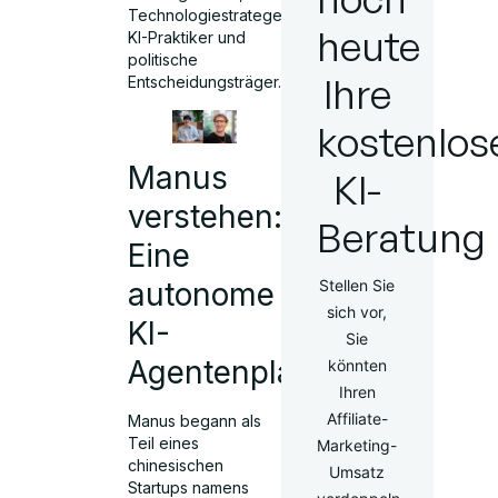
Technologiestrategen,
heute
KI-Praktiker und
politische
Ihre
Entscheidungsträger.
kostenlos
Manus
KI-
verstehen:
Beratung
Eine
autonome
Stellen Sie
sich vor,
KI-
Sie
Agentenplattform
könnten
Ihren
Affiliate-
Manus begann als
Teil eines
Marketing-
chinesischen
Umsatz
Startups namens