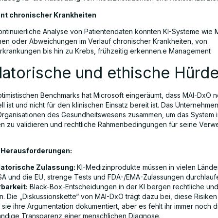
t chronischer Krankheiten
ontinuierliche Analyse von Patientendaten könnten KI-Systeme wie
nen oder Abweichungen im Verlauf chronischer Krankheiten, von
krankungen bis hin zu Krebs, frühzeitig erkennen.e Management
latorische und ethische Hürd
ptimistischen Benchmarks hat Microsoft eingeräumt, dass MAI-DxO 
l ist und nicht für den klinischen Einsatz bereit ist. Das Unternehmen
 Organisationen des Gesundheitswesens zusammen, um das System i
 zu validieren und rechtliche Rahmenbedingungen für seine Verw
 Herausforderungen:
atorische Zulassung:
KI-Medizinprodukte müssen in vielen Lände
SA und die EU, strenge Tests und FDA-/EMA-Zulassungen durchlauf
rbarkeit:
Black-Box-Entscheidungen in der KI bergen rechtliche und
en. Die „Diskussionskette“ von MAI-DxO trägt dazu bei, diese Risiken
sie ihre Argumentation dokumentiert, aber es fehlt ihr immer noch d
tändige Transparenz einer menschlichen Diagnose.