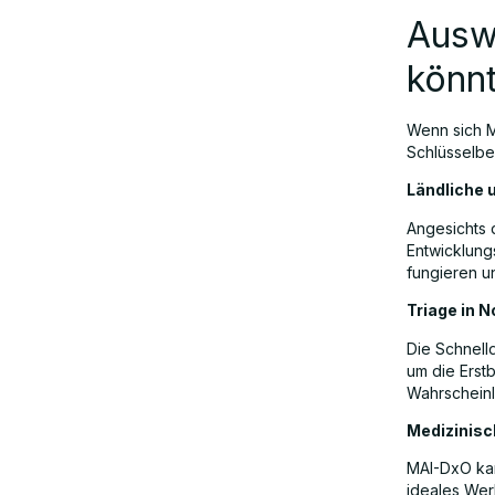
Auswi
könn
Wenn sich M
Schlüsselbe
Ländliche 
Angesichts 
Entwicklung
fungieren u
Triage in N
Die Schnell
um die Erst
Wahrscheinli
Medizinisc
MAI-DxO kan
ideales Wer