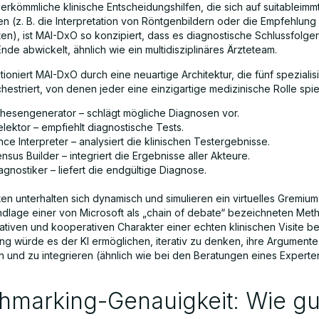
herkömmliche klinische Entscheidungshilfen, die sich auf suitableim
en (z. B. die Interpretation von Röntgenbildern oder die Empfehlung
n), ist MAI-DxO so konzipiert, dass es diagnostische Schlussfolg
nde abwickelt, ähnlich wie ein multidisziplinäres Ärzteteam.
tioniert MAI-DxO durch eine neuartige Architektur, die fünf spezialisi
estriert, von denen jeder eine einzigartige medizinische Rolle spiel
hesengenerator – schlägt mögliche Diagnosen vor.
lektor – empfiehlt diagnostische Tests.
ce Interpreter – analysiert die klinischen Testergebnisse.
sus Builder – integriert die Ergebnisse aller Akteure.
gnostiker – liefert die endgültige Diagnose.
en unterhalten sich dynamisch und simulieren ein virtuelles Gremiu
ndlage einer von Microsoft als „chain of debate“ bezeichneten Meth
ativen und kooperativen Charakter einer echten klinischen Visite be
ng würde es der KI ermöglichen, iterativ zu denken, ihre Argumente
n und zu integrieren (ähnlich wie bei den Beratungen eines Expert
marking-Genauigkeit: Wie gut