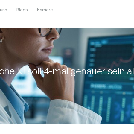
 uns
Blogs
Karriere
he KI soll 4-mal genauer sein al