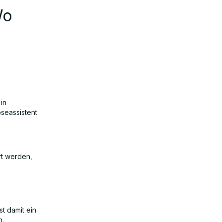
Wo
in
seassistent
rt werden,
t damit ein
n.