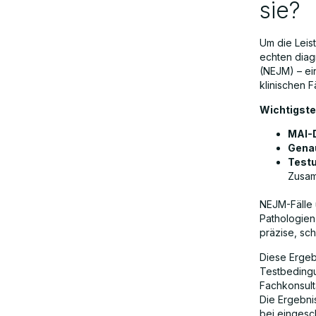
sie?
Um die Leis
echten diag
(NEJM) – ei
klinischen 
Wichtigste
MAI-
Genau
Test
Zusam
NEJM-Fälle
Pathologien,
präzise, sch
Diese Ergeb
Testbedingu
Fachkonsult
Die Ergebnis
bei eingesc