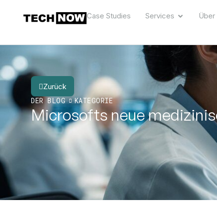
Case Studies
Services
Über
Zurück
DER BLOG
KATEGORIE
Microsofts neue medizinisc