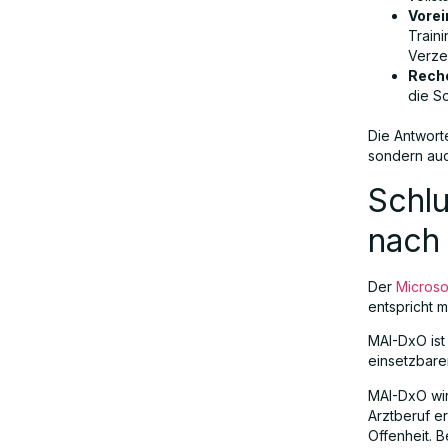
Vore
Train
Verze
Reche
die S
Die Antwort
sondern auc
Schlu
nach 
Der
Microso
entspricht 
MAI-DxO ist 
einsetzbare
MAI-DxO wir
Arztberuf e
Offenheit. 