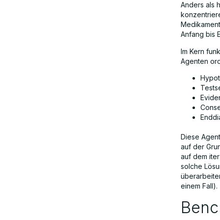
Anders als 
konzentrier
Regulatorische und ethische Hürden
Medikamente
Anfang bis E
Im Kern funk
Schlussfolgerung: Ein riesiger Sprung
Agenten orch
nach vorn – aber mit Bedacht
Hypot
Testse
Eviden
Consen
Enddia
Diese Agent
auf der Gru
auf dem iter
solche Lösu
überarbeite
einem Fall).
Bench