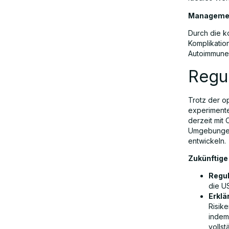
Managemen
Durch die k
Komplikatio
Autoimmuner
Regu
Trotz der o
experimentel
derzeit mit
Umgebungen
entwickeln.
Zukünftige
Regul
die U
Erklä
Risik
indem 
volls