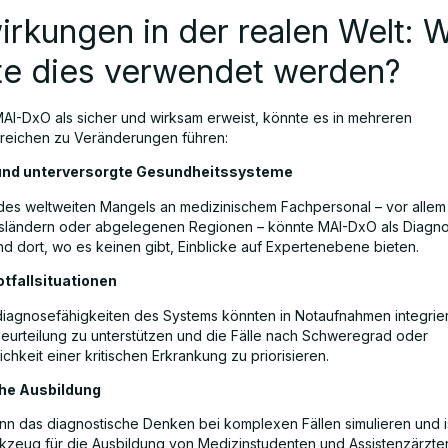
rkungen in der realen Welt: 
te dies verwendet werden?
AI-DxO als sicher und wirksam erweist, könnte es in mehreren
reichen zu Veränderungen führen:
und unterversorgte Gesundheitssysteme
des weltweiten Mangels an medizinischem Fachpersonal – vor allem 
sländern oder abgelegenen Regionen – könnte MAI-DxO als Diagno
nd dort, wo es keinen gibt, Einblicke auf Expertenebene bieten.
otfallsituationen
diagnosefähigkeiten des Systems könnten in Notaufnahmen integrie
beurteilung zu unterstützen und die Fälle nach Schweregrad oder
chkeit einer kritischen Erkrankung zu priorisieren.
he Ausbildung
n das diagnostische Denken bei komplexen Fällen simulieren und is
kzeug für die Ausbildung von Medizinstudenten und Assistenzärzte