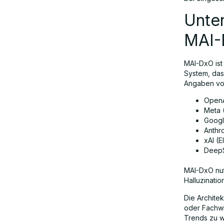
Unter
MAI-
MAI-DxO ist
System, das
Angaben von
OpenA
Meta 
Googl
Anthr
xAI (E
DeepS
MAI-DxO nut
Halluzinati
Die Archite
oder Fachwi
Trends zu w