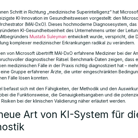
nen Schritt in Richtung „medizinische Superintelligenz“ hat Microsof
eizigste KI-Innovation im Gesundheitswesen vorgestellt: den Microso
Orchestrator (MAI-DxO). Dieses hochmoderne Diagnosesystem, das
gründeten KI-Gesundheitseinheit des Unternehmens unter der Leitu
itbegründers
Mustafa Suleyman
entwickelt wurde, verspricht, die
ung komplexer medizinischer Erkrankungen radikal zu verändern.
n von Microsoft übertrifft MAI-DxO erfahrene Mediziner bei der A
ruchsvoller diagnostischer Rätsel. Benchmark-Daten zeigen, dass 
n medizinischen Fälle in der Praxis richtig diagnostiziert hat – mehr
 eine Gruppe erfahrener Ärzte, die unter eingeschränkten Bedingu
hen Fälle lösen konnten.
kel befasst sich mit den Fähigkeiten, der Methodik und den Auswirk
bei die Funktionsweise, die Genauigkeitsangaben und die potenzie
 Risiken bei der klinischen Validierung näher erläutert werden.
neue Art von KI-System für di
ostik