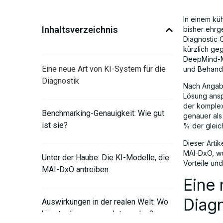
In einem küh
Inhaltsverzeichnis
bisher ehrg
Diagnostic 
kürzlich ge
DeepMind-M
Eine neue Art von KI-System für die
und Behandl
Diagnostik
Nach Angabe
Lösung ansp
der komplexe
Benchmarking-Genauigkeit: Wie gut
genauer als
ist sie?
% der gleic
Dieser Arti
MAI-DxO, wo
Unter der Haube: Die KI-Modelle, die
Vorteile und
MAI-DxO antreiben
Eine 
Diagn
Auswirkungen in der realen Welt: Wo
könnte dies verwendet werden?