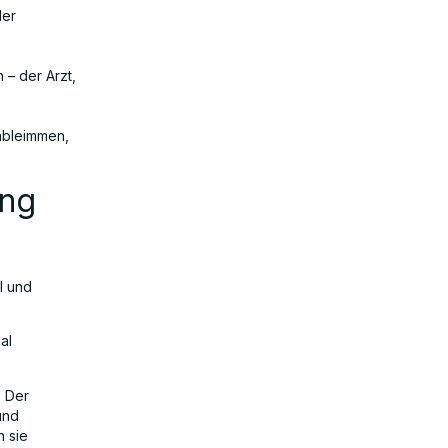
der
 – der Arzt,
ableimmen,
ung
I und
al
. Der
und
 sie