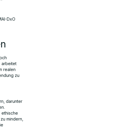
 MAI-DxO
en
noch
 arbeitet
n realen
endung zu
rn, darunter
en.
 ethische
 zu mindern,
ie