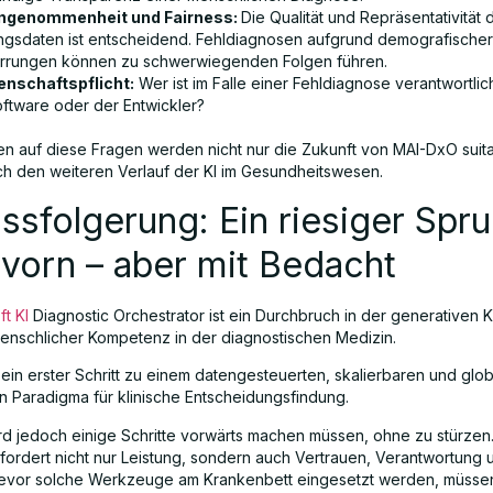
ingenommenheit und Fairness:
Die Qualität und Repräsentativität 
ingsdaten ist entscheidend. Fehldiagnosen aufgrund demografischer
rrungen können zu schwerwiegenden Folgen führen.
nschaftspflicht:
Wer ist im Falle einer Fehldiagnose verantwortlich
oftware oder der Entwickler?
en auf diese Fragen werden nicht nur die Zukunft von MAI-DxO suit
h den weiteren Verlauf der KI im Gesundheitswesen.
ssfolgerung: Ein riesiger Spr
vorn – aber mit Bedacht
ft KI
Diagnostic Orchestrator ist ein Durchbruch in der generativen K
menschlicher Kompetenz in der diagnostischen Medizin.
ein erster Schritt zu einem datengesteuerten, skalierbaren und glob
n Paradigma für klinische Entscheidungsfindung.
d jedoch einige Schritte vorwärts machen müssen, ohne zu stürzen
rfordert nicht nur Leistung, sondern auch Vertrauen, Verantwortung 
Bevor solche Werkzeuge am Krankenbett eingesetzt werden, müssen