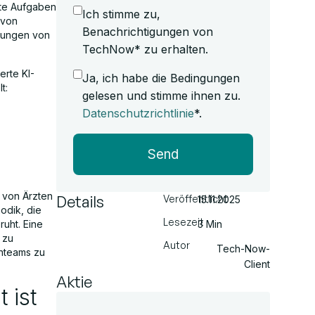
mte Aufgaben
Ich stimme zu,
 von
Benachrichtigungen von
erungen von
TechNow* zu erhalten.
erte KI-
Ja, ich habe die Bedingungen
t:
gelesen und stimme ihnen zu.
Datenschutzrichtlinie
*.
Send
m von Ärzten
Details
Veröffentlicht
15.11.2025
odik, die
Lesezeit
ruht. Eine
3 Min
 zu
Autor
Tech-Now-
enteams zu
Client
Aktie
 ist