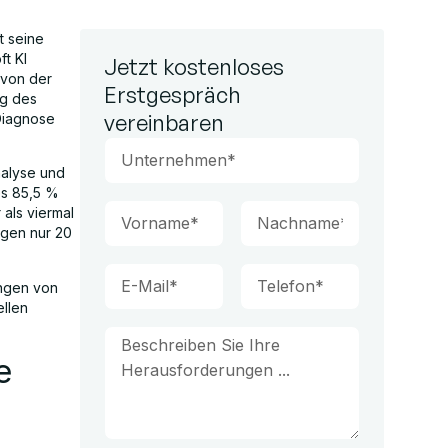
t seine
ft KI
Jetzt kostenloses
 von der
Erstgespräch
ng des
vereinbaren
 Diagnose
nalyse und
es 85,5 %
 als viermal
ngen nur 20
ungen von
llen
e