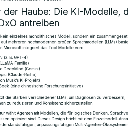
 der Haube: Die KI-Modelle, d
DxO antreiben
 kein einzelnes monolithisches Modell, sondern ein zusammengeset
 auf mehreren hochmodernen großen Sprachmodellen (LLMs) basie
 Microsoft integriert das Tool Modelle von:
I (z. B. GPT-4)
(LLaMA-Familie)
e DeepMind (Gemini)
opic (Claude-Reihe)
lon Musk’s KI-Projekt)
eek (eine chinesische Forschungsinitiative)
zt die Stärken verschiedener LLMs, um Diagnosen zu verbessern,
onen zu reduzieren und Konsistenz sicherzustellen.
ktur wählt Agenten mit Modellen, die für logisches Denken, Sprachve
ssen optimiert sind. Dieses Design bricht mit dem Einzelmodell-Ansa
iderstandsfähigen, anpassungsfähigen Multi-Agenten-Ökosystemen