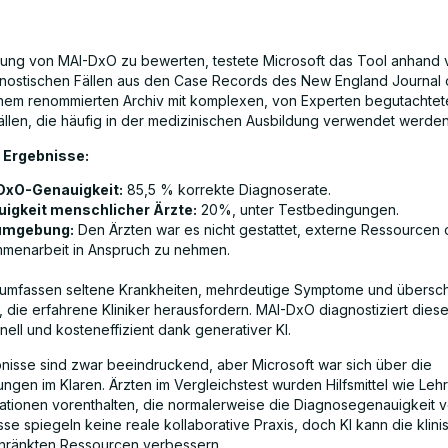
tung von MAI-DxO zu bewerten, testete Microsoft das Tool anhand
nostischen Fällen aus den Case Records des New England Journal 
nem renommierten Archiv mit komplexen, von Experten begutachtet
Fällen, die häufig in der medizinischen Ausbildung verwendet werden
 Ergebnisse:
DxO-Genauigkeit:
85,5 % korrekte Diagnoserate.
igkeit menschlicher Ärzte:
20%, unter Testbedingungen.
umgebung:
Den Ärzten war es nicht gestattet, externe Ressourcen
menarbeit in Anspruch zu nehmen.
 umfassen seltene Krankheiten, mehrdeutige Symptome und übers
 die erfahrene Kliniker herausfordern. MAI-DxO diagnostiziert diese
nell und kosteneffizient dank generativer KI.
nisse sind zwar beeindruckend, aber Microsoft war sich über die
ngen im Klaren. Ärzten im Vergleichstest wurden Hilfsmittel wie Le
ationen vorenthalten, die normalerweise die Diagnosegenauigkeit 
se spiegeln keine reale kollaborative Praxis, doch KI kann die klinis
hränkten Ressourcen verbessern.