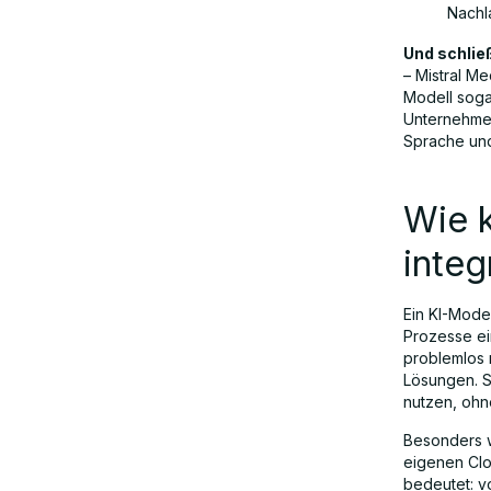
Nachl
Und schließ
– Mistral Me
Modell soga
Unternehmen
Sprache un
Wie 
integ
Ein KI-Mode
Prozesse ein
problemlos 
Lösungen. S
nutzen, ohn
Besonders w
eigenen Cl
bedeutet: vo