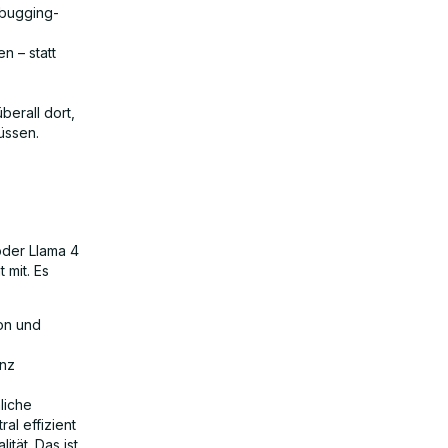
bugging-
n – statt
berall dort,
üssen.
oder Llama 4
 mit. Es
on und
anz
liche
al effizient
tät. Das ist