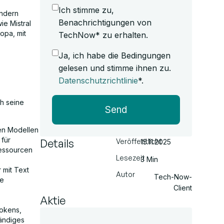
Ich stimme zu,
ondern
Benachrichtigungen von
ie Mistral
opa, mit
TechNow* zu erhalten.
Ja, ich habe die Bedingungen
gelesen und stimme ihnen zu.
Datenschutzrichtlinie
*.
ch seine
Send
ßen Modellen
 für
Details
Veröffentlicht
15.11.2025
Ressourcen
Lesezeit
3 Min
r mit Text
Autor
Tech-Now-
ue
Client
Aktie
Tokens,
tändiges