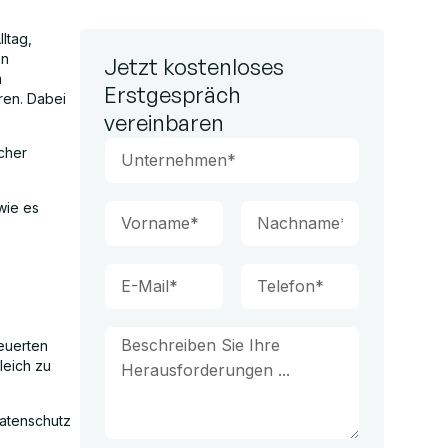
lltag,
en
Jetzt kostenloses
m
Erstgespräch
ren. Dabei
vereinbaren
cher
wie es
teuerten
leich zu
Datenschutz