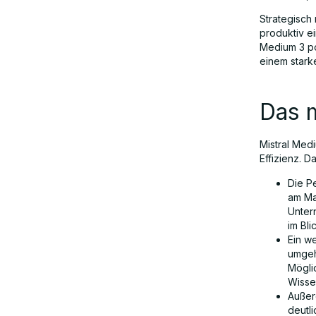
Strategisch 
Fazit: Ist Mistral Medium 3 die KI-
produktiv ei
Lösung für Europa?
Medium 3 pos
einem stark
Das 
Mistral Med
Effizienz. 
Die P
am Ma
Unter
im Bl
Ein we
umgeh
Mögli
Wisse
Außer
deutl