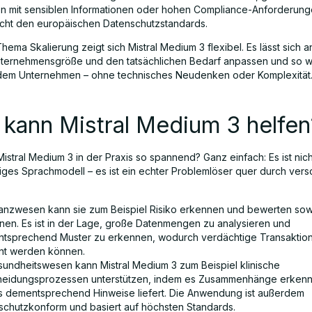
 mit sensiblen Informationen oder hohen Compliance-Anforderung
richt den europäischen Datenschutzstandards.
ema Skalierung zeigt sich Mistral Medium 3 flexibel. Es lässt sich a
nternehmensgröße und den tatsächlichen Bedarf anpassen und so w
dem Unternehmen – ohne technisches Neudenken oder Komplexität
kann Mistral Medium 3 helfen
stral Medium 3 in der Praxis so spannend? Ganz einfach: Es ist nich
higes Sprachmodell – es ist ein echter Problemlöser quer durch ver
nanzwesen kann sie zum Beispiel Risiko erkennen und bewerten sow
nen. Es ist in der Lage, große Datenmengen zu analysieren und
tsprechend Muster zu erkennen, wodurch verdächtige Transaktion
nt werden können.
sundheitswesen kann Mistral Medium 3 zum Beispiel klinische
heidungsprozessen unterstützen, indem es Zusammenhänge erkenn
 dementsprechend Hinweise liefert. Die Anwendung ist außerdem
schutzkonform und basiert auf höchsten Standards.