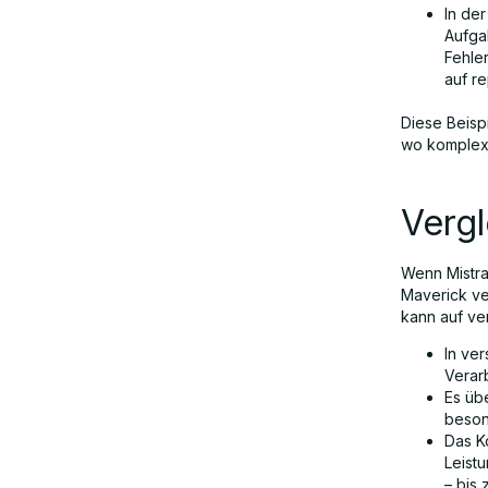
In de
Aufga
Fehle
auf re
Diese Beispi
wo komplexe
Verg
Wenn Mistra
Maverick ver
kann auf ve
In ve
Verar
Es üb
beson
Das K
Leist
– bis 