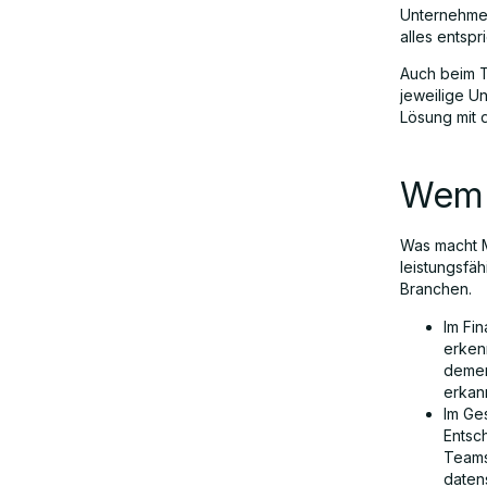
Unternehmen
alles entsp
Auch beim Th
jeweilige U
Lösung mit 
Wem 
Was macht Mi
leistungsfä
Branchen.
Im Fi
erken
demen
erkan
Im Ge
Entsc
Teams
daten