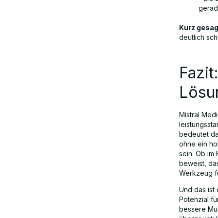
gerad
Kurz gesag
deutlich sch
Fazit
Lösu
Mistral Med
leistungssta
bedeutet da
ohne ein h
sein. Ob im
beweist, da
Werkzeug fü
Und das ist
Potenzial f
bessere Mul