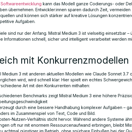
r
Softwareentwicklung
kann das Modell ganze Codierungs- oder De
ben übernehmen. Entwickler:innen sparen dadurch Zeit, vermeiden
rquellen und können sich stärker auf kreative Lösungen konzentriere
petitive Aufgaben.
ele sind nur der Anfang. Mistral Medium 3 ist vielseitig einsetzbar – ü
 Informationen schnell, sicher und intelligent verarbeitet werden m
leich mit Konkurrenzmodellen
l Medium 3 mit anderen aktuellen Modellen wie Claude Sonnet 3.7 
glichen wird, wird schnell klar: Hier spielt ein echtes Schwergewicht
rschiedene Art mit den Konkurrenten mithalten:
rschiedenen Benchmarks zeigt Mistral Medium 3 eine höhere Präzisi
beitungsgeschwindigkeit
erzeugt durch eine bessere Handhabung komplexer Aufgaben – g
ders im Zusammenspiel von Text, Code und Bild.
osten-Nutzen-Verhältnis sticht hervor. Während andere Systeme ähn
ungen oft nur mit enormem Ressourcenaufwand erbringen, bleibt Mistr
zu achtmal günstiger im Betrieb, ohne spürbare Einbußen bei der Quali