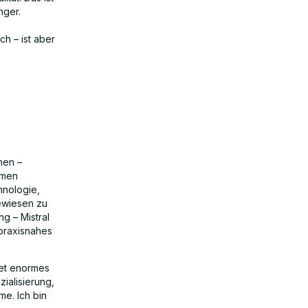
nger.
ch – ist aber
nen –
ehmen
hnologie,
ewiesen zu
g – Mistral
 praxisnahes
tet enormes
ialisierung,
me. Ich bin