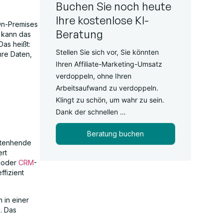
Buchen Sie noch heute
Ihre kostenlose KI-
On-Premises
Beratung
n kann das
Das heißt:
Stellen Sie sich vor, Sie könnten
hre Daten,
Ihren Affiliate-Marketing-Umsatz
verdoppeln, ohne Ihren
Arbeitsaufwand zu verdoppeln.
Klingt zu schön, um wahr zu sein.
Dank der schnellen …
Beratung buchen
netenhende
ert
e oder
CRM
-
fizient
 in einer
. Das