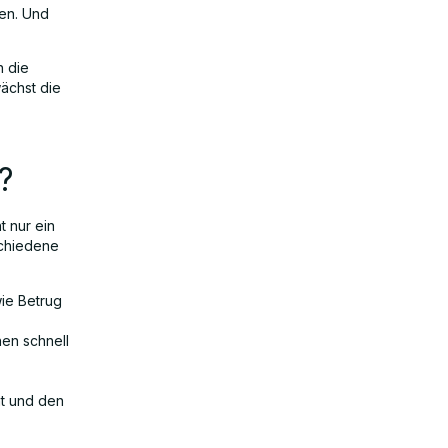
en. Und
n die
ächst die
.
?
t nur ein
schiedene
ie Betrug
en schnell
t und den