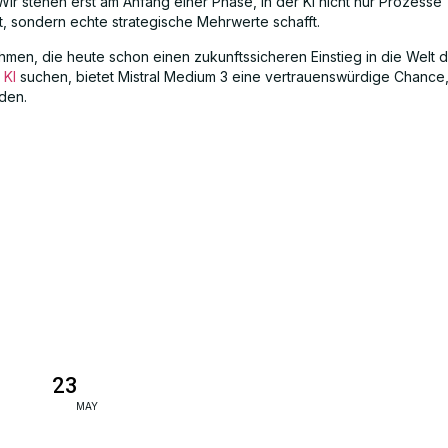
Wir stehen erst am Anfang einer Phase, in der KI nicht nur Prozesse
t, sondern echte strategische Mehrwerte schafft.
hmen, die heute schon einen zukunftssicheren Einstieg in die Welt 
 KI
suchen, bietet Mistral Medium 3 eine vertrauenswürdige Chance, 
den.
23
MAY