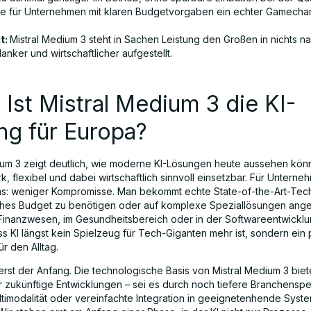
e für Unternehmen mit klaren Budgetvorgaben ein echter Gamecha
t:
Mistral Medium 3 steht in Sachen Leistung den Großen in nichts na
lanker und wirtschaftlicher aufgestellt.
: Ist Mistral Medium 3 die KI-
ng für Europa?
ium 3 zeigt deutlich, wie moderne KI-Lösungen heute aussehen kön
rk, flexibel und dabei wirtschaftlich sinnvoll einsetzbar. Für Untern
s: weniger Kompromisse. Man bekommt echte State-of-the-Art-Tec
ohes Budget zu benötigen oder auf komplexe Speziallösungen ang
 Finanzwesen, im Gesundheitsbereich oder in der Softwareentwicklun
ss KI längst kein Spielzeug für Tech-Giganten mehr ist, sondern ein
r den Alltag.
 erst der Anfang. Die technologische Basis von Mistral Medium 3 bie
ür zukünftige Entwicklungen – sei es durch noch tiefere Branchenspez
timodalität oder vereinfachte Integration in geeignetenhende Syste