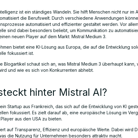
ntelligenz ist ein ständiges Wandeln. Sie hilft Menschen nicht nur im A
omatisiert die Berufswelt. Durch verschiedene Anwendungen könn
sprozesse automatisiert und effizienter gestaltet werden. Vor alle
le sind dabei besonders beliebt, um Kommunikation zu automatisie
 einen neuen Player auf dem Markt: Mistral Medium 3.
hmen bietet eine KI-Lösung aus Europa, die auf die Entwicklung sol
e fokussiert ist.
e Blogartikel schaut sich an, was Mistral Medium 3 überhaupt kann, 
wird und wie es sich von Konkurrenten abhebt.
teckt hinter Mistral AI?
 ein Startup aus Frankreich, das sich auf die Entwicklung von KI ges
len fokussiert. Es zielt darauf ab, eine europäische Lösung im Verg
Player aus den USA zu bieten.
ert auf Transparenz, Effizienz und europäische Werte. Dabei wird 
 was die Nutzung für Unternehmen besonders attraktiv macht.