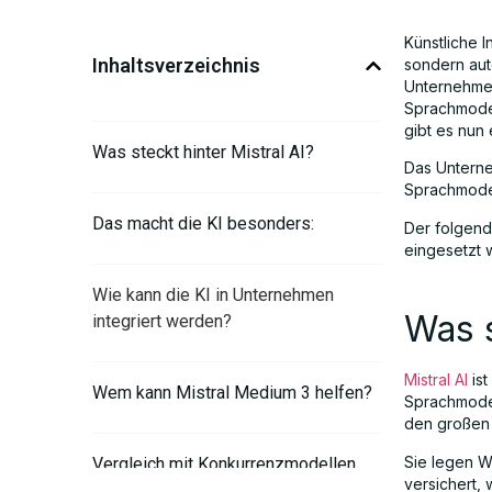
Künstliche I
Inhaltsverzeichnis
sondern aut
Unternehmen
Sprachmodel
gibt es nun
Was steckt hinter Mistral AI?
Das Unterne
Sprachmodell
Das macht die KI besonders:
Der folgend
eingesetzt 
Wie kann die KI in Unternehmen
Was s
integriert werden?
Mistral AI
ist
Wem kann Mistral Medium 3 helfen?
Sprachmodel
den großen 
Sie legen W
Vergleich mit Konkurrenzmodellen
versichert,