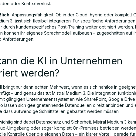
aden oder Kontextverlust.
lich:
Anpassungsfähigkeit. Ob in der Cloud, hybrid oder komplett 
dium 3 lässt sich flexibel integrieren. Für spezifische Anforderunge
r durch kundenspezifisches Post-Training weiter optimiert werden. 
 können ihr eigenes Sprachmodell aufbauen – zugeschnitten auf i
d Anforderungen.
kann die KI in Unternehmen
riert werden?
ll bringt nur dann echten Mehrwert, wenn es sich nahtlos in geeig
fügt – und genau das tut Mistral Medium 3. Die Integration funktioni
mit gängigen Unternehmenssystemen wie SharePoint, Google Driv
o lassen sich geeignetenhende Datenquellen direkt anbinden und ef
e dass aufwendige Schnittstellen gebastelt werden müssen.
ichtig sind dabei Datenschutz und Sicherheit. Mistral Medium 3 kann
oud-Umgebung oder sogar komplett On-Premises betrieben werden
lle Kontrolle über die eigenen Daten – ein klarer Vorteil, gerade für