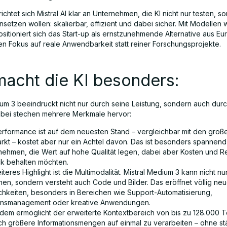
richtet sich Mistral AI klar an Unternehmen, die KI nicht nur testen, s
nsetzen wollen: skalierbar, effizient und dabei sicher. Mit Modellen w
itioniert sich das Start-up als ernstzunehmende Alternative aus Eur
en Fokus auf reale Anwendbarkeit statt reiner Forschungsprojekte.
macht die KI besonders:
ium 3 beeindruckt nicht nur durch seine Leistung, sondern auch dur
Dabei stechen mehrere Merkmale hervor:
erformance ist auf dem neuesten Stand – vergleichbar mit den gro
rkt – kostet aber nur ein Achtel davon. Das ist besonders spannend
nehmen, die Wert auf hohe Qualität legen, dabei aber Kosten und 
ick behalten möchten.
iteres Highlight ist die Multimodalität. Mistral Medium 3 kann nicht nu
en, sondern versteht auch Code und Bilder. Das eröffnet völlig ne
chkeiten, besonders in Bereichen wie Support-Automatisierung,
nsmanagement oder kreative Anwendungen.
dem ermöglicht der erweiterte Kontextbereich von bis zu 128.000 
ich größere Informationsmengen auf einmal zu verarbeiten – ohne s