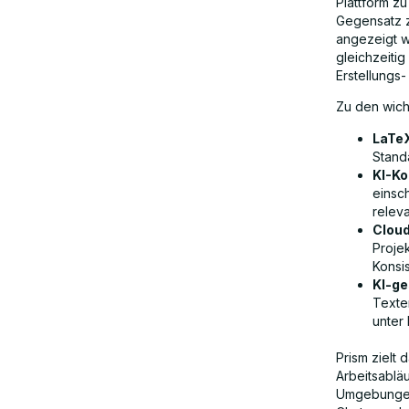
Plattform z
Gegensatz z
angezeigt 
gleichzeiti
Erstellungs
Zu den wich
LaTeX
Stand
KI-Ko
einsc
releva
Clou
Proje
Konsi
KI-ge
Texte
unter
Prism zielt 
Arbeitsablä
Umgebungen