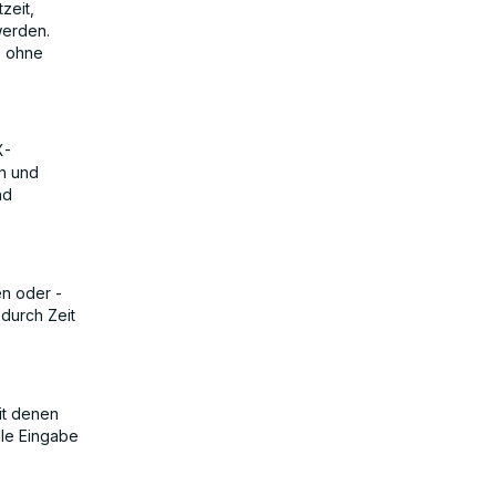
zeit,
werden.
s ohne
X-
n und
nd
n oder -
durch Zeit
it denen
le Eingabe