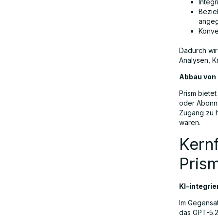
Integr
Bezieh
angeg
Konve
Dadurch wir
Analysen, K
Abbau von 
Prism biete
oder Abonne
Zugang zu h
waren.
Kern
Pris
KI-integri
Im Gegensatz
das GPT-5.2