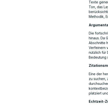
Texte gener
Ton, das La
berücksicht
Methodik, E
Argumenta
Die fortsch
hinaus. Da 
Abschnitte 
Verfeinern 
nützlich fü
Bedeutung s
Zitationsm
Eine der her
zu suchen, 
durchsuche
kontextbezog
platziert un
Echtzeit-