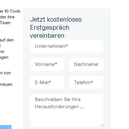
er KI-Tools
der ihre
Jetzt kostenloses
m Team
Erstgespräch
vereinbaren
auf den
d
rer
ungen
en von
t neuen