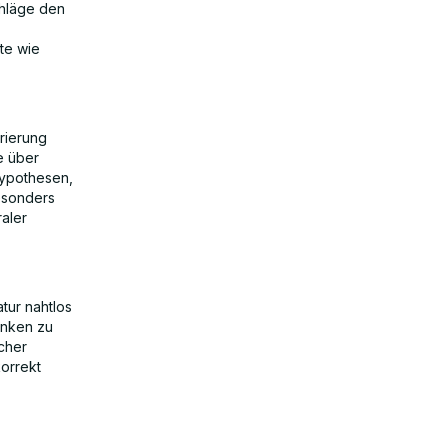
chläge den
te wie
rierung
e über
Hypothesen,
esonders
raler
tur nahtlos
anken zu
cher
korrekt