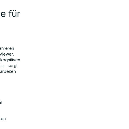
e für
mehreren
Viewer,
 kognitiven
rism sorgt
arbeiten
t
ten