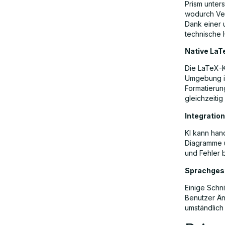
Prism unters
wodurch Ver
Dank einer 
technische 
Native LaT
Die LaTeX-Ko
Umgebung in
Formatierun
gleichzeitig
Integratio
KI kann han
Diagramme u
und Fehler 
Sprachgest
Einige Schn
Benutzer Än
umständlich i