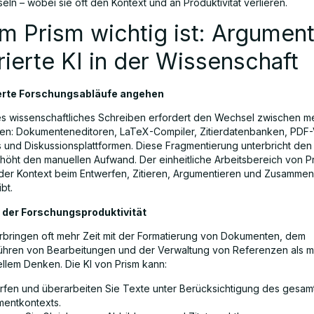
ln – wobei sie oft den Kontext und an Produktivität verlieren.
 Prism wichtig ist: Argument
rierte KI in der Wissenschaft
erte Forschungsabläufe angehen
les wissenschaftliches Schreiben erfordert den Wechsel zwischen 
n: Dokumenteneditoren, LaTeX-Compiler, Zitierdatenbanken, PDF-
ls und Diskussionsplattformen. Diese Fragmentierung unterbricht den
rhöht den manuellen Aufwand. Der einheitliche Arbeitsbereich von P
 der Kontext beim Entwerfen, Zitieren, Argumentieren und Zusammen
bt.
 der Forschungsproduktivität
rbringen oft mehr Zeit mit der Formatierung von Dokumenten, dem
ren von Bearbeitungen und der Verwaltung von Referenzen als mi
llem Denken. Die KI von Prism kann:
rfen und überarbeiten Sie Texte unter Berücksichtigung des gesam
entkontexts.