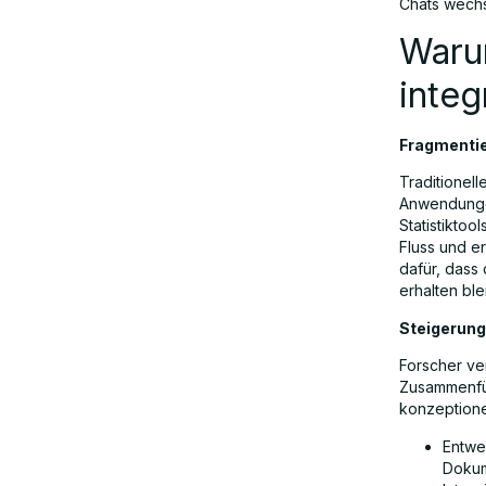
Chats wechse
Warum
integ
Fragmenti
Traditionel
Anwendunge
Statistiktoo
Fluss und e
dafür, dass
erhalten blei
Steigerung
Forscher ve
Zusammenfüh
konzeptione
Entwe
Dokum