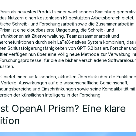
Prism als neuestes Produkt seiner wachsenden Sammlung generativ
 das Nutzern einen kostenlosen KI-gestützten Arbeitsbereich bietet, 
tliche Schreib- und Forschungsarbeit sowie die Zusammenarbeit i
 Prism ist eine cloudbasierte Umgebung, die Schreib- und
sfunktionen mit Zitierverwaltung, Teamzusammenarbeit und
cherchefunktionen durch sein LaTeX-natives System kombiniert, das 
ichen Schlussfolgerungsfähigkeiten von GPT-5.2 basiert. Forscher un
tler verfügen nun über eine völlig neue Methode zur Verwaltung ih
orschungsprozesse, für die sie bisher verschiedene Softwarelös
ussten.
kel bietet einen umfassenden, aktuellen Überblick über die Funktion
e Vorteile, Auswirkungen auf die wissenschaftliche Gemeinschaft,
ungsbereiche und Einschränkungen sowie seine Kompatibilität mi
reich der künstlichen Intelligenz in der Forschung.
st OpenAI Prism? Eine klare
ition