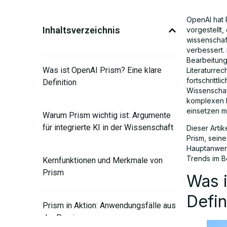
OpenAI hat 
Inhaltsverzeichnis
vorgestellt,
wissenschaf
verbessert.
Bearbeitung
Was ist OpenAI Prism? Eine klare
Literaturre
fortschrittl
Definition
Wissenschaf
komplexen F
einsetzen m
Warum Prism wichtig ist: Argumente
für integrierte KI in der Wissenschaft
Dieser Arti
Prism, sein
Hauptanwend
Trends im Be
Kernfunktionen und Merkmale von
Prism
Was i
Defin
Prism in Aktion: Anwendungsfälle aus
der Praxis