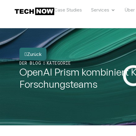
Case Studies
Services
Über
Zurück
DER BLOG
KATEGORIE
OpenAI Prism kombiniert 
Forschungsteams