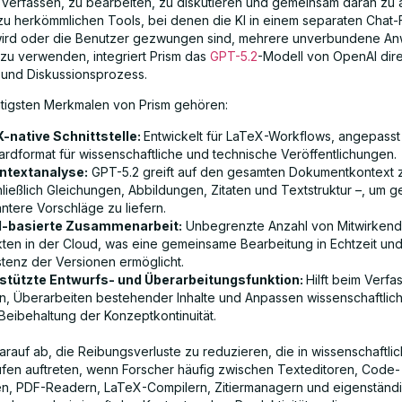
u verfassen, zu bearbeiten, zu diskutieren und gemeinsam daran zu a
u herkömmlichen Tools, bei denen die KI in einem separaten Chat-
wird oder die Benutzer gezwungen sind, mehrere unverbundene 
g zu verwenden, integriert Prism das
GPT-5.2
-Modell von OpenAI dire
- und Diskussionsprozess.
tigsten Merkmalen von Prism gehören:
-native Schnittstelle:
Entwickelt für LaTeX-Workflows, angepasst
ardformat für wissenschaftliche und technische Veröffentlichungen.
ntextanalyse:
GPT-5.2 greift auf den gesamten Dokumentkontext 
hließlich Gleichungen, Abbildungen, Zitaten und Textstruktur –, um 
ntere Vorschläge zu liefern.
d-basierte Zusammenarbeit:
Unbegrenzte Anzahl von Mitwirken
kten in der Cloud, was eine gemeinsame Bearbeitung in Echtzeit und
stenz der Versionen ermöglicht.
stützte Entwurfs- und Überarbeitungsfunktion:
Hilft beim Verf
n, Überarbeiten bestehender Inhalte und Anpassen wissenschaftlic
 Beibehaltung der Konzeptkontinuität.
darauf ab, die Reibungsverluste zu reduzieren, die in wissenschaftli
ufen auftreten, wenn Forscher häufig zwischen Texteditoren, Code-
, PDF-Readern, LaTeX-Compilern, Zitiermanagern und eigenständi