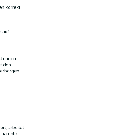
zen korrekt
r auf
änkungen
t den
 verborgen
rt, arbeitet
kohärente