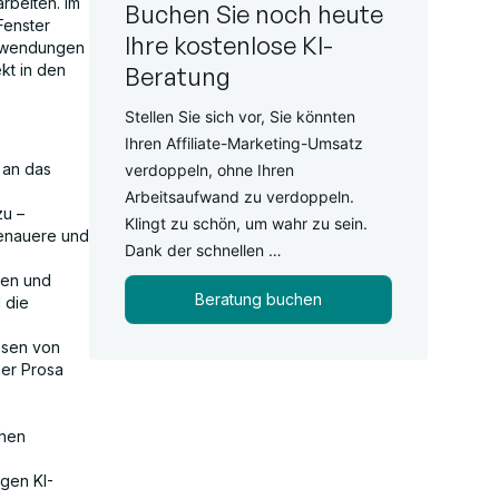
rbeiten. Im
Buchen Sie noch heute
Fenster
Ihre kostenlose KI-
Anwendungen
kt in den
Beratung
Stellen Sie sich vor, Sie könnten
Ihren Affiliate-Marketing-Umsatz
 an das
verdoppeln, ohne Ihren
Arbeitsaufwand zu verdoppeln.
zu –
Klingt zu schön, um wahr zu sein.
genauere und
Dank der schnellen …
den und
Beratung buchen
 die
assen von
her Prosa
chen
gen KI-