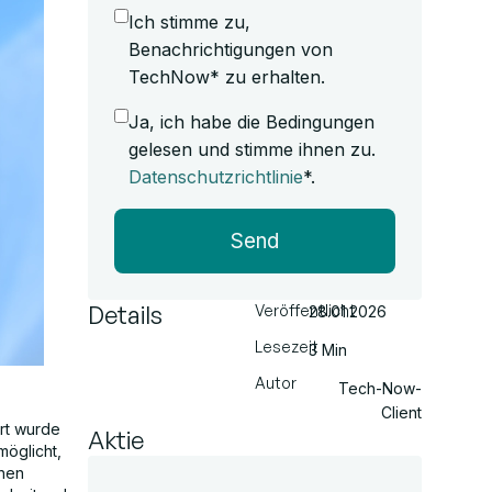
Ich stimme zu,
Benachrichtigungen von
TechNow* zu erhalten.
Ja, ich habe die Bedingungen
gelesen und stimme ihnen zu.
Datenschutzrichtlinie
*.
Send
Details
Veröffentlicht
28.01.2026
Lesezeit
3 Min
Autor
Tech-Now-
Client
hrt wurde
Aktie
möglicht,
chen