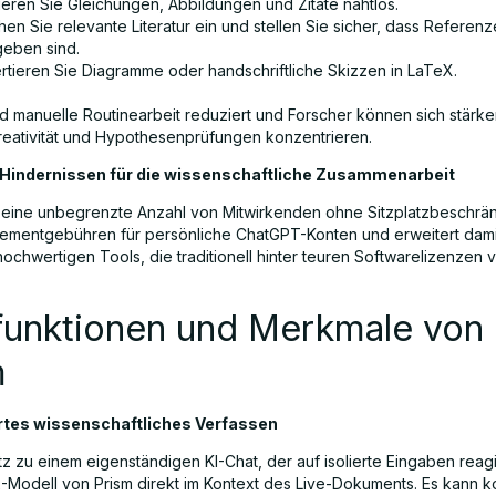
ieren Sie Gleichungen, Abbildungen und Zitate nahtlos.
en Sie relevante Literatur ein und stellen Sie sicher, dass Referen
eben sind.
rtieren Sie Diagramme oder handschriftliche Skizzen in LaTeX.
d manuelle Routinearbeit reduziert und Forscher können sich stärke
reativität und Hypothesenprüfungen konzentrieren.
Hindernissen für die wissenschaftliche Zusammenarbeit
t eine unbegrenzte Anzahl von Mitwirkenden ohne Sitzplatzbeschr
mentgebühren für persönliche ChatGPT-Konten und erweitert dami
ochwertigen Tools, die traditionell hinter teuren Softwarelizenzen
funktionen und Merkmale von
m
ertes wissenschaftliches Verfassen
 zu einem eigenständigen KI-Chat, der auf isolierte Eingaben reagie
-Modell von Prism direkt im Kontext des Live-Dokuments. Es kann 