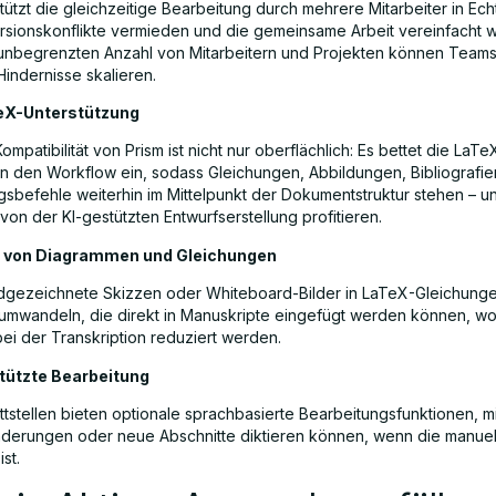
tützt die gleichzeitige Bearbeitung durch mehrere Mitarbeiter in Echt
sionskonflikte vermieden und die gemeinsame Arbeit vereinfacht 
unbegrenzten Anzahl von Mitarbeitern und Projekten können Team
Hindernisse skalieren.
eX-Unterstützung
mpatibilität von Prism ist nicht nur oberflächlich: Es bettet die LaTe
 den Workflow ein, sodass Gleichungen, Abbildungen, Bibliografie
gsbefehle weiterhin im Mittelpunkt der Dokumentstruktur stehen – u
 von der KI-gestützten Entwurfserstellung profitieren.
n von Diagrammen und Gleichungen
dgezeichnete Skizzen oder Whiteboard-Bilder in LaTeX-Gleichunge
mwandeln, die direkt in Manuskripte eingefügt werden können, wo
bei der Transkription reduziert werden.
ützte Bearbeitung
ittstellen bieten optionale sprachbasierte Bearbeitungsfunktionen, m
derungen oder neue Abschnitte diktieren können, wenn die manuel
st.