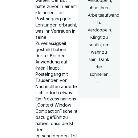
verdoppeln,
warten. Der Bot
hatte zuvor in einem
ohne Ihren
kleineren Test-
Arbeitsaufwand
Posteingang gute
zu
Leistungen erbracht,
verdoppeln.
was ihr Vertrauen in
Klingt zu
seine
Zuverlässigkeit
schön, um
gestärkt haben
wahr zu
dürfte. Bei der
sein. Dank
Anwendung auf
der
ihren Haupt-
schnellen
Posteingang mit
Tausenden von
…
Nachrichten änderte
sich jedoch etwas:
Ein Prozess namens
„Context Window
Compaction” scheint
dazu geführt zu
haben, dass die KI
den
entscheidenden Teil