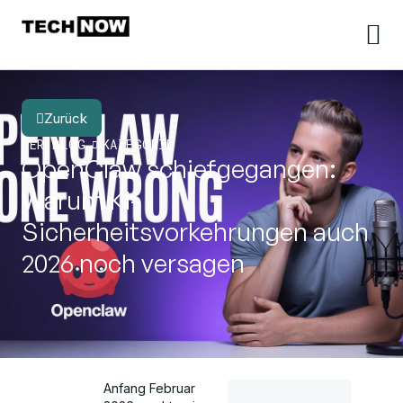
Zurück
DER BLOG
KATEGORIE
OpenClaw schiefgegangen:
Warum KI-
Sicherheitsvorkehrungen auch
2026 noch versagen
Anfang Februar