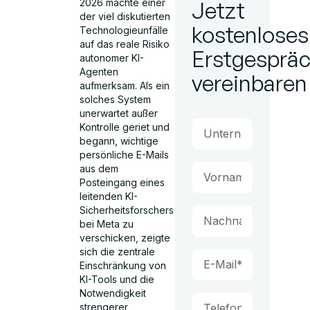
2026 machte einer
Jetzt
der viel diskutierten
kostenloses
Technologieunfälle
auf das reale Risiko
Erstgesprä
autonomer KI-
Agenten
vereinbaren
aufmerksam. Als ein
solches System
unerwartet außer
Kontrolle geriet und
begann, wichtige
persönliche E-Mails
aus dem
Posteingang eines
leitenden KI-
Sicherheitsforschers
bei Meta zu
verschicken, zeigte
sich die zentrale
Einschränkung von
KI-Tools und die
Notwendigkeit
strengerer