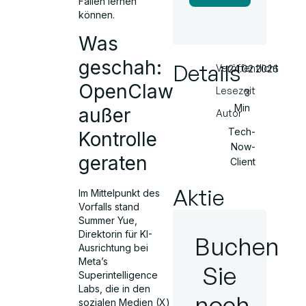
Fällen lernen
können.
Was
geschah:
Details
Veröffentlicht
24.02.2026
OpenClaw
Lesezeit
3
Min
außer
Autor
Tech-
Kontrolle
Now-
geraten
Client
Aktie
Im Mittelpunkt des
Vorfalls stand
Summer Yue,
Direktorin für KI-
Buchen
Ausrichtung bei
Meta’s
Sie
Superintelligence
Labs, die in den
noch
sozialen Medien (X)