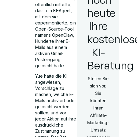
öffentlich mitteilte,
heute
dass ein KI-Agent,
mit dem sie
Ihre
experimentierte, ein
Open-Source-Tool
kostenlos
namens OpenClaw,
Hunderte ihrer E-
Mails aus einem
KI-
aktiven Gmail-
Posteingang
Beratung
gelöscht hatte.
Yue hatte die KI
Stellen Sie
angewiesen,
sich vor,
Vorschläge zu
Sie
machen, welche E-
könnten
Mails archiviert oder
gelöscht werden
Ihren
sollten, und vor
Affiliate-
jeder Aktion auf ihre
Marketing-
ausdrückliche
Umsatz
Zustimmung zu