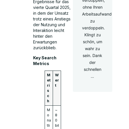
verdoppeln,
Ergebnisse für das
ohne Ihren
vierte Quartal 2025,
in dem der Umsatz
Arbeitsaufwand
trotz eines Anstiegs
zu
der Nutzung und
verdoppeln.
Interaktion leicht
Klingt zu
hinter den
schön, um
Erwartungen
zurückblieb.
wahr zu
sein. Dank
Key Search
der
Metrics
schnellen
M
W
…
et
er
ri
t
s
c
h
M
~
o
8
na
0
tli
bil