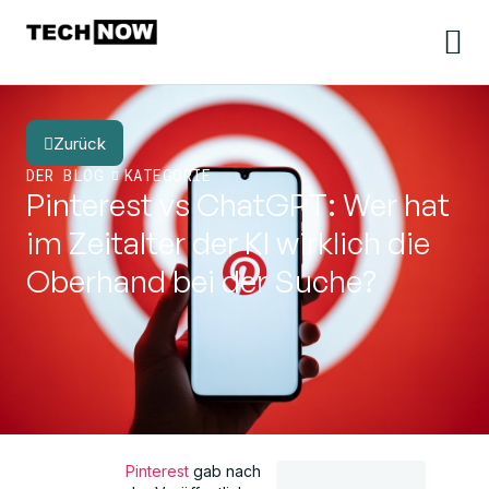
Zurück
DER BLOG
KATEGORIE
Pinterest vs ChatGPT: Wer hat
im Zeitalter der KI wirklich die
Oberhand bei der Suche?
Pinterest
gab nach