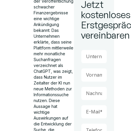
der Veröffentlichung
Jetzt
schwacher
kostenloses
Finanzergebnisse
eine wichtige
Erstgesprä
Ankündigung
bekannt: Das
vereinbaren
Unternehmen
erklärte, dass seine
Plattform mittlerweile
mehr monatliche
Suchanfragen
verzeichnet als
ChatGPT, was zeigt,
dass Nutzer im
Zeitalter der KI nun
neue Methoden zur
Informationssuche
nutzen. Diese
Aussage hat
wichtige
Auswirkungen auf
die Entwicklung der
Suche, die