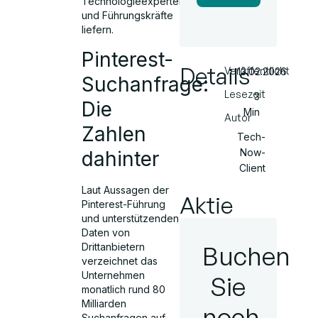
Technologieexperten
und Führungskräfte
liefern.
Pinterest-
Details
Veröffentlicht
13.02.2026
Suchanfrage:
Lesezeit
3
Die
Min
Autor
Zahlen
Tech-
Now-
dahinter
Client
Laut Aussagen der
Aktie
Pinterest-Führung
und unterstützenden
Daten von
Buchen
Drittanbietern
verzeichnet das
Unternehmen
Sie
monatlich rund 80
Milliarden
noch
Suchanfragen auf