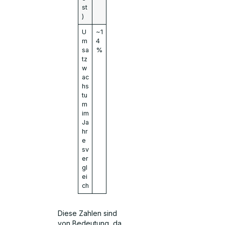
st
)
U
~1
m
4
sa
%
tz
w
ac
hs
tu
m
im
Ja
hr
e
sv
er
gl
ei
ch
Diese Zahlen sind
von Bedeutung, da