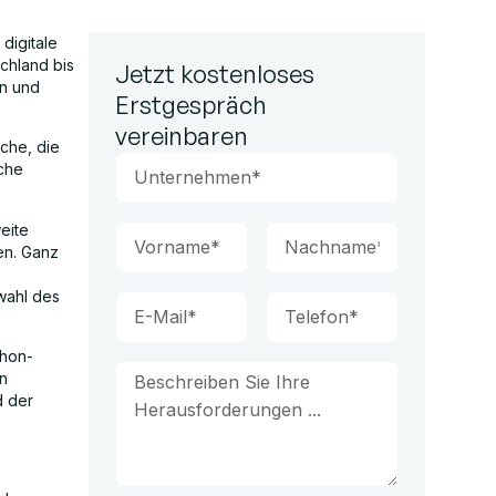
digitale
chland bis
Jetzt kostenloses
en und
Erstgespräch
vereinbaren
ache, die
che
eite
en. Ganz
wahl des
thon-
on
d der