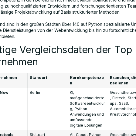
g zu hochqualifizierten Entwicklern und forschungsorientierten Te
lässige Projektabwicklung auf Basis strukturierter Methoden
and sind in den großen Städten über 140 auf Python spezialisierte 
e Dienstleistungen von der Webentwicklung bis hin zu fortschrittlich
bieten.
tige Vergleichsdaten der Top
rnehmen
rnehmen
Standort
Kernkompetenze
Branchen, di
n
bedienen
hNow
Berlin
KI,
Gesundheits
maßgeschneiderte
, Fintech, Star
Softwareentwicklun
ups, SaaS,
g, Python-
Automobilbra
Anwendungen und
Kreativtechno
umfassende
digitale Lösungen
nctools
Stuttgart
AI, Cloud, Python
Gesundheits