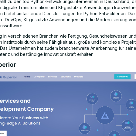
 zählt zu den top Python-Entwicklungsunternehmen in Deutschland, da
ie digitale Transformation und KI-gestützte Anwendungen konzentrier
 bietet umfassende Dienstleistungen für Python-Entwickler an. Da
re DevOps, KI-gestützte Anwendungen und die Modernisierung vo
nssoftware.
ng in verschiedenen Branchen wie Fertigung, Gesundheitswesen und
ch Instintools durch seine Fähigkeit aus, große und komplexe Projek
 Das Unternehmen hat zudem branchenweite Anerkennung für sein
tenz und beständige Innovationskraft erhalten.
perior