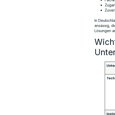
FAQs
Zugan
Zuver
In Deutschl
ansässig, di
Lösungen an
Wich
Unte
Unte
Tec
Insti