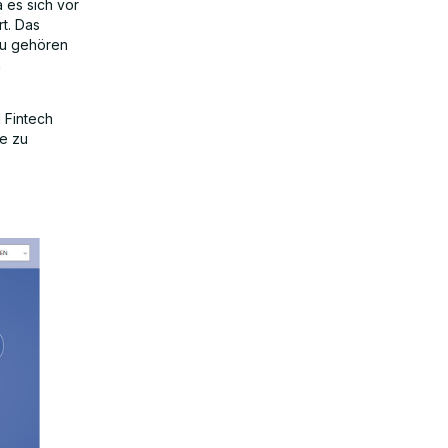
 es sich vor
t. Das
zu gehören
n
 Fintech
te zu
e