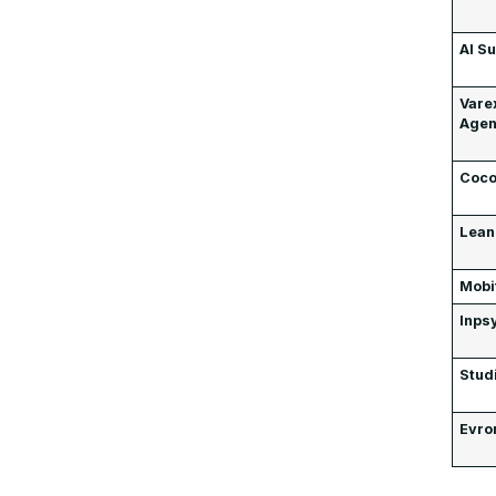
AI S
Varex
Age
Coco
Lean
Mobi
Inps
Stud
Evro