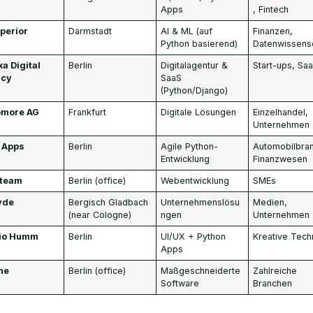
Apps
, Fintech
uperior
Darmstadt
AI & ML (auf
Finanzen,
Python basierend)
Datenwissens
a Digital
Berlin
Digitalagentur &
Start-ups, Sa
ncy
SaaS
(Python/Django)
more AG
Frankfurt
Digitale Lösungen
Einzelhandel,
Unternehmen
 Apps
Berlin
Agile Python-
Automobilbra
Entwicklung
Finanzwesen
team
Berlin (office)
Webentwicklung
SMEs
yde
Bergisch Gladbach
Unternehmenslösu
Medien,
(near Cologne)
ngen
Unternehmen
io Humm
Berlin
UI/UX + Python
Kreative Tech
Apps
ne
Berlin (office)
Maßgeschneiderte
Zahlreiche
Software
Branchen