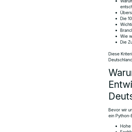
Warum
Wichtige Dienstleistungen von
entsc
Python-Entwicklungsunternehmen in
Übers
Deutschland
Die 1
Wicht
Branc
Branchen, die Python in Deutschland
Wie w
einsetzen
Die Z
Diese Krite
Deutschland 
Wie wählt man das richtige Python-
Entwicklungsunternehmen aus?
Warum
Entw
Die Zukunft der Python-Entwicklung
Deut
in Deutschland
Bevor wir u
Fazit
ein Python-
Hohe 
Fachk