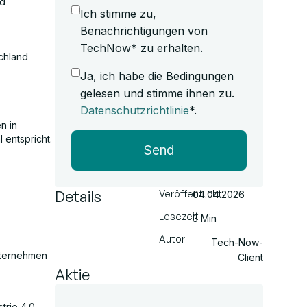
nd
Ich stimme zu,
Benachrichtigungen von
TechNow* zu erhalten.
chland
Ja, ich habe die Bedingungen
gelesen und stimme ihnen zu.
Datenschutzrichtlinie
*.
n in
 entspricht.
Send
Details
Veröffentlicht
04.04.2026
Lesezeit
3 Min
Autor
Tech-Now-
Unternehmen
Client
Aktie
trie 4.0