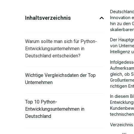
Deutschland 
Inhaltsverzeichnis
Innovation 
hin zu den 
skalierbare
Der Hauptgru
Warum sollte man sich für Python-
von Unterne
Entwicklungsunternehmen in
Intelligenz 
Deutschland entscheiden?
Infolgedess
Aufmerksamk
gleich, ob 
Wichtige Vergleichsdaten der Top
Großunterne
Unternehmen
richtigen En
In diesem Bl
Top 10 Python-
Entwicklung
Kundenbewer
Entwicklungsunternehmen in
technischen 
Deutschland
Verzeichnis