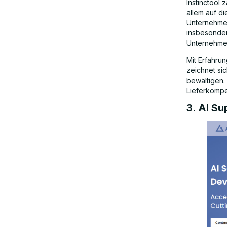
Instinctool
allem auf d
Unternehmen
insbesonde
Unternehme
Mit Erfahru
zeichnet si
bewältigen.
Lieferkompe
3. AI Su