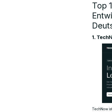
Top 
Entw
Deut
1. Tech
TechNow is