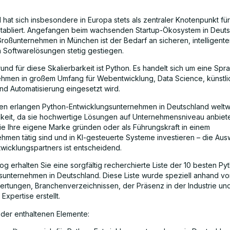
hat sich insbesondere in Europa stets als zentraler Knotenpunkt für 
etabliert. Angefangen beim wachsenden Startup-Ökosystem in Deuts
Großunternehmen in München ist der Bedarf an sicheren, intelligent
n Softwarelösungen stetig gestiegen.
nd für diese Skalierbarkeit ist Python. Es handelt sich um eine Spr
hmen in großem Umfang für Webentwicklung, Data Science, künstli
und Automatisierung eingesetzt wird.
en erlangen Python-Entwicklungsunternehmen in Deutschland weltw
eit, da sie hochwertige Lösungen auf Unternehmensniveau anbiet
Sie Ihre eigene Marke gründen oder als Führungskraft in einem
hmen tätig sind und in KI-gesteuerte Systeme investieren – die Aus
twicklungspartners ist entscheidend.
og erhalten Sie eine sorgfältig recherchierte Liste der 10 besten Py
sunternehmen in Deutschland. Diese Liste wurde speziell anhand v
tungen, Branchenverzeichnissen, der Präsenz in der Industrie un
Expertise erstellt.
 der enthaltenen Elemente: