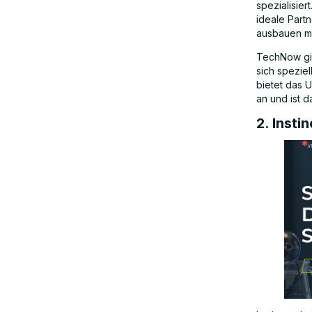
spezialisie
ideale Part
ausbauen m
TechNow gil
sich speziel
bietet das
an und ist d
2. Insti