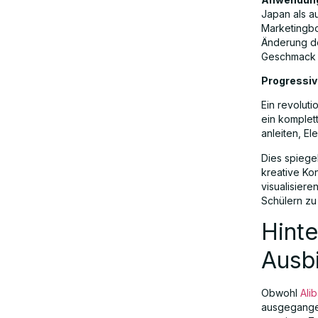
Japan als au
Marketingbo
Änderung d
Geschmack u
Progressiv
Ein revolut
ein komplett
anleiten, E
Dies spiege
kreative Kon
visualisier
Schülern zu
Hinte
Ausb
Obwohl
Ali
ausgegangen