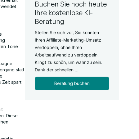
nd erhält
Buchen Sie noch heute
erwendet
Ihre kostenlose KI-
Beratung
Stellen Sie sich vor, Sie könnten
e
Ihren Affiliate-Marketing-Umsatz
ung
alen Töne
verdoppeln, ohne Ihren
Arbeitsaufwand zu verdoppeln.
Klingt zu schön, um wahr zu sein.
mpagne
ergang statt
Dank der schnellen …
ie
Zeit spart
Beratung buchen
it
en. Diese
chen
ohl in