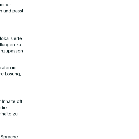
zimmer
in und passt
okalisierte
ellungen zu
 anzupassen
sraten im
re Lösung,
 Inhalte oft
 die
nhalte zu
er Sprache