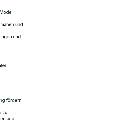
Modell,
Domänen und
hungen und
nter
ung fördern
n zu
ften und