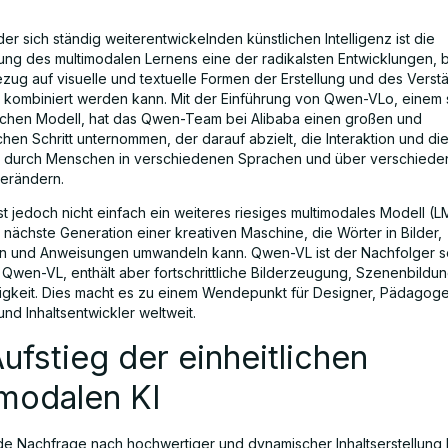
er sich ständig weiterentwickelnden künstlichen Intelligenz ist die
ng des multimodalen Lernens eine der radikalsten Entwicklungen, b
ezug auf visuelle und textuelle Formen der Erstellung und des Verst
n kombiniert werden kann. Mit der Einführung von Qwen-VLo, einem 
lichen Modell, hat das Qwen-Team bei Alibaba einen großen und
hen Schritt unternommen, der darauf abzielt, die Interaktion und die
n durch Menschen in verschiedenen Sprachen und über verschied
erändern.
t jedoch nicht einfach ein weiteres riesiges multimodales Modell (L
 nächste Generation einer kreativen Maschine, die Wörter in Bilder,
n und Anweisungen umwandeln kann. Qwen-VL ist der Nachfolger s
Qwen-VL, enthält aber fortschrittliche Bilderzeugung, Szenenbildu
gkeit. Dies macht es zu einem Wendepunkt für Designer, Pädagoge
nd Inhaltsentwickler weltweit.
ufstieg der einheitlichen
imodalen KI
de Nachfrage nach hochwertiger und dynamischer Inhaltserstellung 