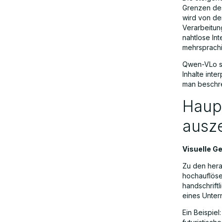
Grenzen des
wird von de
Strategische Vorteile gegenüber
Verarbeitung
Wettbewerbern
nahtlose In
mehrsprachi
Qwen-VLo sc
Beschränkungen und Überlegungen
Inhalte inte
man beschre
Das breitere Ökosystem: Qwen-
Haup
Modellfamilie
ausz
Schlussfolgerung
Visuelle G
Zu den hera
hochauflöse
handschriftl
eines Unter
Ein Beispie