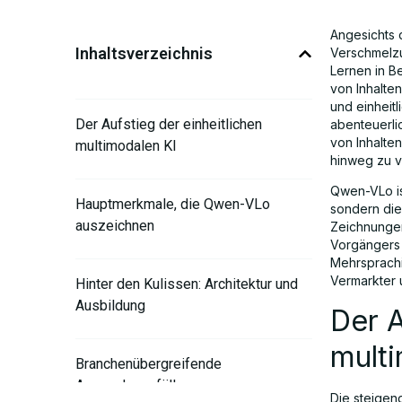
Angesichts d
Inhaltsverzeichnis
Verschmelzu
Lernen in B
von Inhalte
und einheit
Der Aufstieg der einheitlichen
abenteuerlic
von Inhalte
multimodalen KI
hinweg zu v
Qwen-VLo is
Hauptmerkmale, die Qwen-VLo
sondern die
auszeichnen
Zeichnunge
Vorgängers 
Mehrsprachi
Vermarkter u
Hinter den Kulissen: Architektur und
Ausbildung
Der A
mult
Branchenübergreifende
Anwendungsfälle
Die steigen