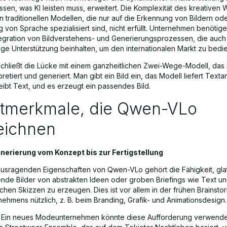
sen, was KI leisten muss, erweitert. Die Komplexität des kreativen
n traditionellen Modellen, die nur auf die Erkennung von Bildern ode
 von Sprache spezialisiert sind, nicht erfüllt. Unternehmen benötig
tegration von Bildverstehens- und Generierungsprozessen, die auch
ge Unterstützung beinhalten, um den internationalen Markt zu bedi
hließt die Lücke mit einem ganzheitlichen Zwei-Wege-Modell, das 
rpretiert und generiert. Man gibt ein Bild ein, das Modell liefert Text
ibt Text, und es erzeugt ein passendes Bild.
tmerkmale, die Qwen-VLo
eichnen
enerierung vom Konzept bis zur Fertigstellung
usragenden Eigenschaften von Qwen-VLo gehört die Fähigkeit, glat
nde Bilder von abstrakten Ideen oder groben Briefings wie Text u
ichen Skizzen zu erzeugen. Dies ist vor allem in der frühen Brainst
nehmens nützlich, z. B. beim Branding, Grafik- und Animationsdesign.
l: Ein neues Modeunternehmen könnte diese Aufforderung verwende