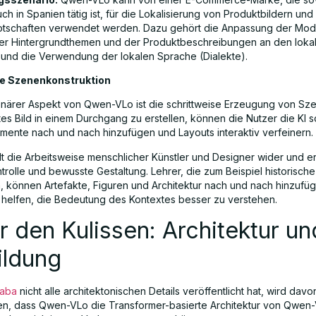
ch in Spanien tätig ist, für die Lokalisierung von Produktbildern und
tschaften verwendet werden. Dazu gehört die Anpassung der Mode
er Hintergrundthemen und der Produktbeschreibungen an den loka
nd die Verwendung der lokalen Sprache (Dialekte).
e Szenenkonstruktion
ionärer Aspekt von Qwen-VLo ist die schrittweise Erzeugung von Sze
es Bild in einem Durchgang zu erstellen, können die Nutzer die KI s
lemente nach und nach hinzufügen und Layouts interaktiv verfeinern.
lt die Arbeitsweise menschlicher Künstler und Designer wider und e
trolle und bewusste Gestaltung. Lehrer, die zum Beispiel historische
en, können Artefakte, Figuren und Architektur nach und nach hinzufü
 helfen, die Bedeutung des Kontextes besser zu verstehen.
r den Kulissen: Architektur un
ildung
baba
nicht alle architektonischen Details veröffentlicht hat, wird davo
, dass Qwen-VLo die Transformer-basierte Architektur von Qwen