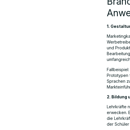
Bran
Anwe
1. Gestalt
Marketingka
Werbetreibe
und Produkt
Bearbeitung
umfangreich
Fallbeispie
Prototypen 
Sprachen zu
Markteinführ
2. Bildung
Lehrkräfte
erwecken. Eg
die Lehrkräf
der Schüler