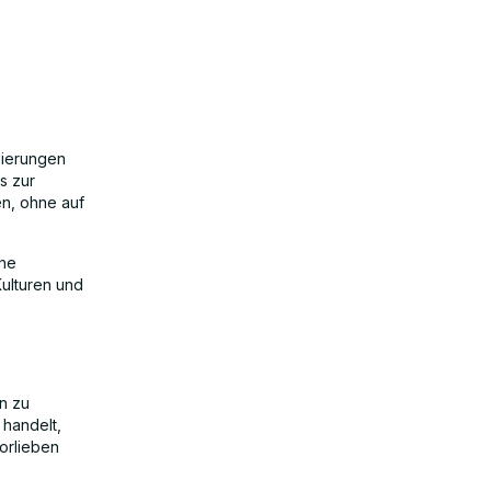
sierungen
s zur
en, ohne auf
che
Kulturen und
n zu
 handelt,
Vorlieben