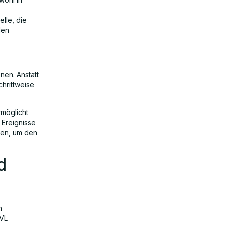
lle, die
len
nen. Anstatt
chrittweise
rmöglicht
 Ereignisse
gen, um den
d
n
-VL