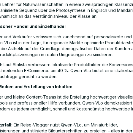
n Lehrer für Naturwissenschaften in einem zweisprachigen Klassen
ne animierte Sequenz über die Photosynthese in Englisch und Mandar
dynamisch an das Verständnisniveau der Klasse an.
nischer Handel und Einzelhandel
er und Verkäufer verlassen sich zunehmend auf personalisierte und l
n-VLo ist in der Lage, für regionale Märkte optimierte Produktdarst
 die Ästhetik auf der Grundlage demografischer Daten der Kunden
roduktplatzierungen in realen Umgebungen zu simulieren.
t:
Laut Statista verbessern lokalisierte Produktbilder die Konversion
hreitenden E-Commerce um 40 %. Qwen-VLo bietet eine skalierba
achfrage gerecht zu werden.
Medien und Erstellung von Inhalten
er und kleine Content-Teams ist die Erstellung hochwertiger visueller
Tools und professioneller Hilfe verbunden. Qwen-VLo demokratisiert
 indem es jedem ermöglicht, schnell und kostengünstig hochwertige I
sfall:
Ein Reise-Vlogger nutzt Qwen-VLo, um Miniaturbilder,
isierungen und stilisierte Bildunterschriften zu erstellen – alles in d