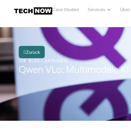
Case Studies
Services
Über
Zurück
DER BLOG
KATEGORIE
Qwen VLo: Multimodale KI f