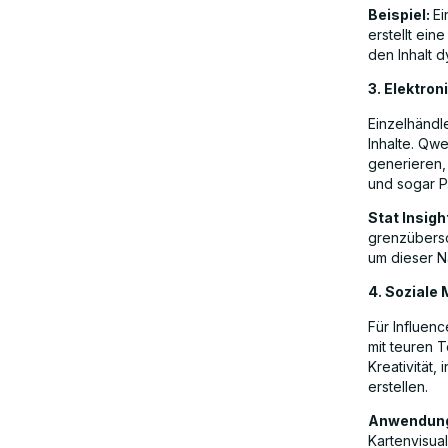
Beispiel:
Ei
erstellt ei
den Inhalt 
3. Elektro
Einzelhändl
Inhalte. Qwe
generieren,
und sogar P
Stat Insigh
grenzübersc
um dieser N
4. Soziale 
Für Influenc
mit teuren 
Kreativität,
erstellen.
Anwendung
Kartenvisual