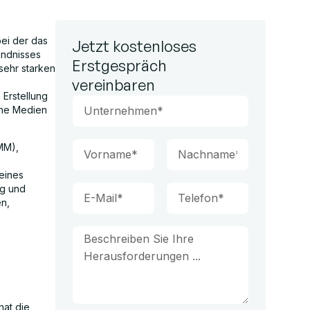
ei der das
Jetzt kostenloses
ändnisses
Erstgespräch
sehr starken
vereinbaren
 Erstellung
ene Medien
MM),
eines
ng und
n,
hat die