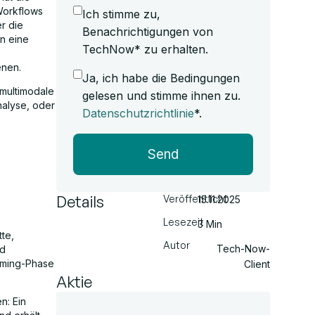
 Workflows
Ich stimme zu,
r die
Benachrichtigungen von
en eine
TechNow* zu erhalten.
enen.
Ja, ich habe die Bedingungen
multimodale
gelesen und stimme ihnen zu.
analyse, oder
Datenschutzrichtlinie
*.
Send
Details
Veröffentlicht
15.11.2025
Lesezeit
3 Min
te,
Autor
Tech-Now-
nd
orming-Phase
Client
Aktie
n: Ein