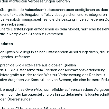
Zu den wichtigsten Verbesserungen gehören:
übergreifende Aufmerksamkeitsmechanismen ermöglichen es dem 
le und textuelle Eingaben effektiv abzugleichen und zu integrieren.
ive Feinabstimmungspipelines, die die Leistung in verschiedenen 
hen verbessern.
turierte Darstellungen ermöglichen es dem Modell, räumliche Bezie
tik in komplexen Szenen zu verstehen.
gsdaten
von Qwen-VLo liegt in seinen umfassenden Ausbildungsdaten, die u
lgendes umfassen:
prachige Bild-Text-Paare aus globalen Quellen
en-zu-Bild-Datensätze zum Erlernen der Abstraktionsverfeinerung
ktfotografie aus der realen Welt zur Verbesserung des Realismus
aktive Aufgaben zur Konstruktion von Szenen, die eine bessere Erd
alt ermöglicht es Qwen-VLo, sich effektiv auf verschiedene Aufgabe
ern, von der Layouterstellung bis hin zu detaillierten Bildunterschri
igen Übersetzungen.