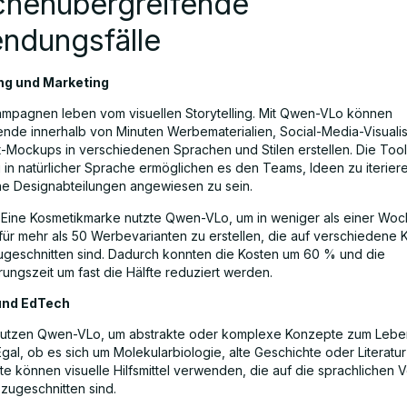
chenübergreifende
ndungsfälle
ung und Marketing
mpagnen leben vom visuellen Storytelling. Mit Qwen-VLo können
nde innerhalb von Minuten Werbematerialien, Social-Media-Visuali
-Mockups in verschiedenen Sprachen und Stilen erstellen. Die Tool
 in natürlicher Sprache ermöglichen es den Teams, Ideen zu iterier
e Designabteilungen angewiesen zu sein.
l: Eine Kosmetikmarke nutzte Qwen-VLo, um in weniger als einer Wo
für mehr als 50 Werbevarianten zu erstellen, die auf verschiedene 
geschnitten sind. Dadurch konnten die Kosten um 60 % und die
ungszeit um fast die Hälfte reduziert werden.
 und EdTech
 nutzen Qwen-VLo, um abstrakte oder komplexe Konzepte zum Lebe
al, ob es sich um Molekularbiologie, alte Geschichte oder Literatur
te können visuelle Hilfsmittel verwenden, die auf die sprachlichen 
 zugeschnitten sind.