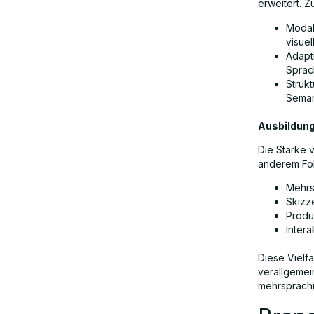
erweitert. 
Modal
visuel
Adapt
Sprac
Struk
Seman
Ausbildun
Die Stärke 
anderem Fo
Mehrs
Skizz
Produ
Inter
Diese Vielf
verallgemein
mehrsprach