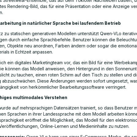
hes Streetwear-Ensemble, das auf dem Tokioter Nachtleben basiert, u
ertes Rendering-Bild, das für eine Präsentation oder eine Anzeige v
n.
earbeitung in natürlicher Sprache bei laufendem Betrieb
z zu statischen generativen Modellen unterstützt Qwen-VLo iterativ
gen durch einfache Sprachbefehle. Benutzer können die Beleucht
en, Objekte neu anordnen, Farben ändern oder sogar die emotion
rials in Echtzeit anpassen.
 sich ein digitales Marketingteam vor, das ein Bild für eine Werbeka
 Sie können das Modell anweisen, den Hintergrund in den Sonnenunt
licht zu tauchen, einen roten Schirm auf den Tisch zu stellen und d
 abzuschwächen. Diese Änderungen werden sofort umgesetzt, was 
ängigkeit von herkömmlicher Bearbeitungssoftware verringert.
higes multimodales Verstehen
rde auf mehrsprachigen Datensätzen trainiert, so dass Benutzer m
en Sprachen in ihrer Landessprache mit dem Modell arbeiten könn
prachigkeit eröffnet die Möglichkeit, das Modell für den elektronis
 Veröffentlichungen, Online-Lernen und Medieninhalte zu nutzen.
sszenario:
Qwen-VLo kann von einer E-Commerce-Marke, die sow