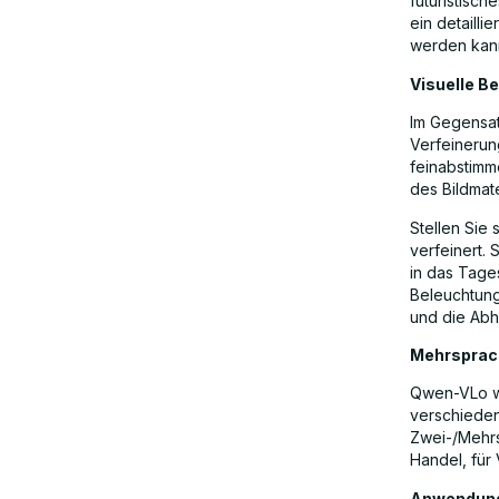
futuristisc
ein detailli
werden kan
Visuelle B
Im Gegensat
Verfeinerun
feinabstimm
des Bildmate
Stellen Sie
verfeinert.
in das Tages
Beleuchtung
und die Abh
Mehrsprac
Qwen-VLo wu
verschieden
Zwei-/Mehrs
Handel, für
Anwendung