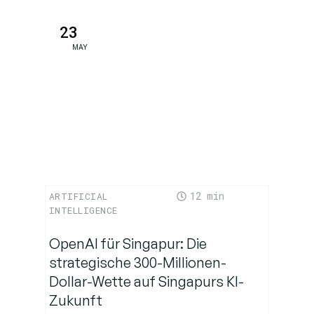
23
Abschließendes
MAY
Urteil: Sollten
Sie Reve AI
einsetzen?
12
ARTIFICIAL
INTELLIGENCE
OpenAI für Singapur: Die
strategische 300-Millionen-
Dollar-Wette auf Singapurs KI-
Zukunft