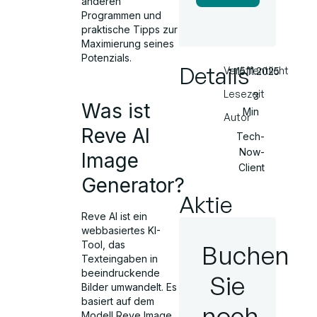
anderen
Programmen und
praktische Tipps zur
Maximierung seines
Potenzials.
Details
Veröffentlicht
15.11.2025
Lesezeit
3
Was ist
Min
Autor
Reve AI
Tech-
Now-
Image
Client
Generator?
Aktie
Reve AI ist ein
webbasiertes KI-
Tool, das
Buchen
Texteingaben in
beeindruckende
Sie
Bilder umwandelt. Es
basiert auf dem
noch
Modell Reve Image