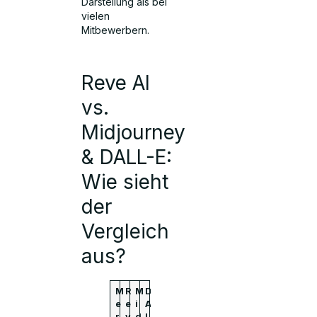
Darstellung als bei
vielen
Mitbewerbern.
Reve AI
vs.
Midjourney
& DALL-E:
Wie sieht
der
Vergleich
aus?
M
R
M
D
e
e
i
A
r
v
d
L