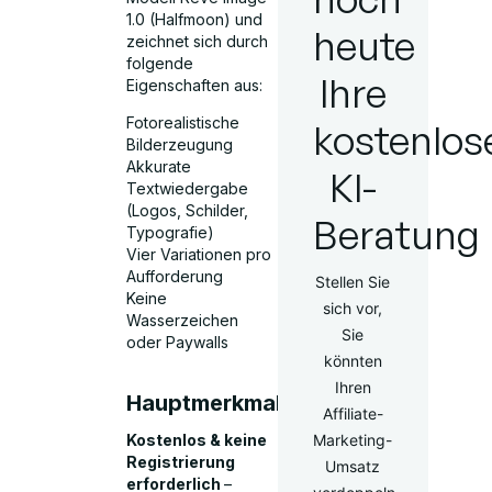
1.0 (Halfmoon) und
heute
zeichnet sich durch
folgende
Ihre
Eigenschaften aus:
Fotorealistische
kostenlos
Bilderzeugung
Akkurate
KI-
Textwiedergabe
(Logos, Schilder,
Beratung
Typografie)
Vier Variationen pro
Aufforderung
Stellen Sie
Keine
sich vor,
Wasserzeichen
Sie
oder Paywalls
könnten
Ihren
Hauptmerkmale:
Affiliate-
Kostenlos & keine
Marketing-
Registrierung
Umsatz
erforderlich
–