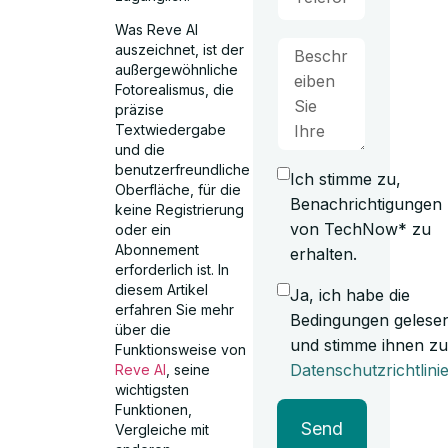
Was Reve AI
auszeichnet, ist der
außergewöhnliche
Fotorealismus, die
präzise
Textwiedergabe
und die
benutzerfreundliche
Ich stimme zu,
Oberfläche, für die
Benachrichtigungen
keine Registrierung
von TechNow* zu
oder ein
Abonnement
erhalten.
erforderlich ist. In
diesem Artikel
Ja, ich habe die
erfahren Sie mehr
Bedingungen gelese
über die
und stimme ihnen zu
Funktionsweise von
Datenschutzrichtlini
Reve AI
, seine
wichtigsten
Funktionen,
Send
Vergleiche mit