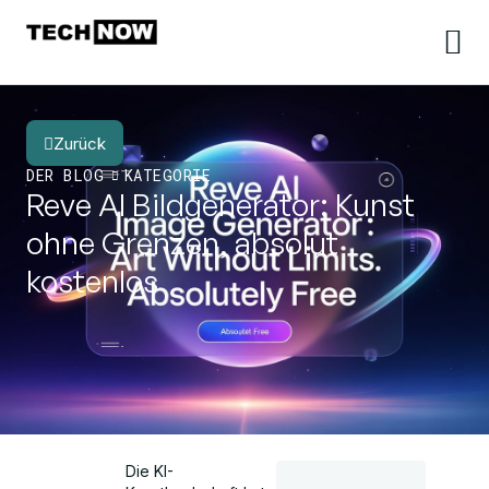
Zurück
DER BLOG
KATEGORIE
Reve AI Bildgenerator: Kunst
ohne Grenzen, absolut
kostenlos
Die KI-