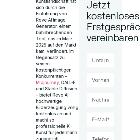
Kunstlandschaft hat
Jetzt
sich durch die
kostenloses
Einführung von
Reve AI Image
Erstgesprä
Generator, einem
bahnbrechenden
vereinbaren
Tool, das im März
2025 auf den Markt
kam, verändert. Im
Gegensatz zu
seinen
kostenpflichtigen
Konkurrenten –
Midjourney
, DALL-E
und Stable Diffusion
– bietet Reve AI
hochwertige
Bilderzeugung völlig
kostenlos an und
macht so
professionelle KI-
Kunst für jedermann
zugänglich.