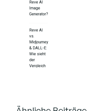
Reve AI
Image
Generator?
Reve AI
vs.
Midjourney
& DALL-E:
Wie sieht
der
Vergleich
aus?
Who Can
Benefit
from Reve
AI?
Ähnliche Beiträge