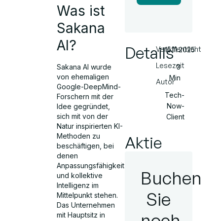
Was ist
Sakana
AI?
Details
Veröffentlicht
15.11.2025
Lesezeit
Sakana AI wurde
3
von ehemaligen
Min
Autor
Google-DeepMind-
Tech-
Forschern mit der
Now-
Idee gegründet,
sich mit von der
Client
Natur inspirierten KI-
Methoden zu
Aktie
beschäftigen, bei
denen
Anpassungsfähigkeit
Buchen
und kollektive
Intelligenz im
Sie
Mittelpunkt stehen.
Das Unternehmen
noch
mit Hauptsitz in