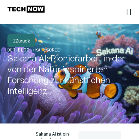
Zurück
DER BLOG
KATEGORIE
Sakana AI: Pionierarbeit in der
von der Natur inspirierten
Forschung zur künstlichen
Intelligenz
Sakana AI ist ein