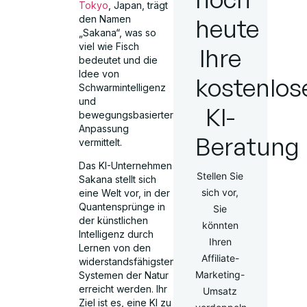
Tokyo
, Japan, trägt
den Namen
heute
„Sakana“, was so
viel wie Fisch
Ihre
bedeutet und die
Idee von
kostenlos
Schwarmintelligenz
und
KI-
bewegungsbasierter
Anpassung
Beratung
vermittelt.
Das KI-Unternehmen
Stellen Sie
Sakana stellt sich
sich vor,
eine Welt vor, in der
Quantensprünge in
Sie
der künstlichen
könnten
Intelligenz durch
Ihren
Lernen von den
Affiliate-
widerstandsfähigsten
Marketing-
Systemen der Natur
erreicht werden. Ihr
Umsatz
Ziel ist es, eine KI zu