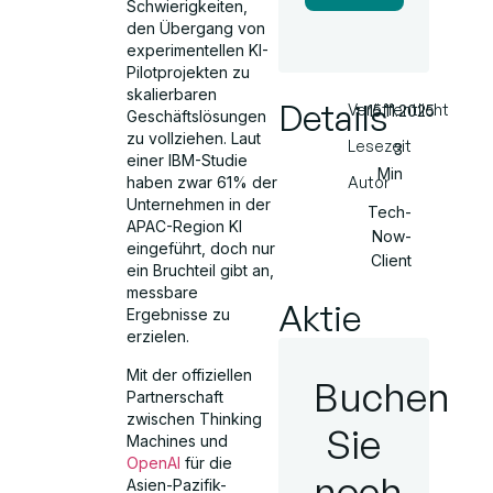
Schwierigkeiten,
den Übergang von
experimentellen KI-
Pilotprojekten zu
skalierbaren
Details
Veröffentlicht
15.11.2025
Geschäftslösungen
zu vollziehen. Laut
Lesezeit
3
einer IBM-Studie
Min
Autor
haben zwar 61% der
Unternehmen in der
Tech-
APAC-Region KI
Now-
eingeführt, doch nur
Client
ein Bruchteil gibt an,
messbare
Aktie
Ergebnisse zu
erzielen.
Mit der offiziellen
Buchen
Partnerschaft
zwischen Thinking
Sie
Machines und
OpenAI
für die
noch
Asien-Pazifik-