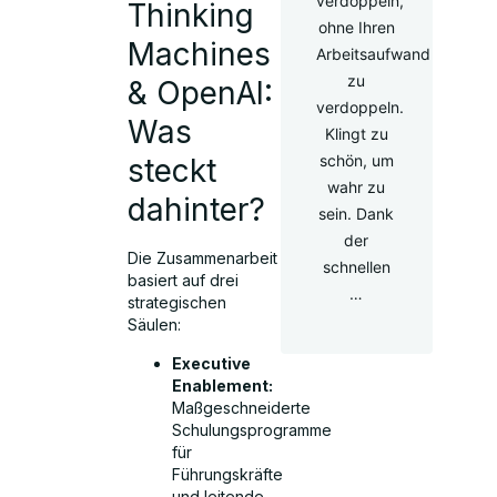
verdoppeln,
Thinking
ohne Ihren
Machines
Arbeitsaufwand
zu
& OpenAI:
verdoppeln.
Was
Klingt zu
schön, um
steckt
wahr zu
dahinter?
sein. Dank
der
Die Zusammenarbeit
schnellen
basiert auf drei
…
strategischen
Säulen:
Executive
Enablement:
Maßgeschneiderte
Schulungsprogramme
für
Führungskräfte
und leitende