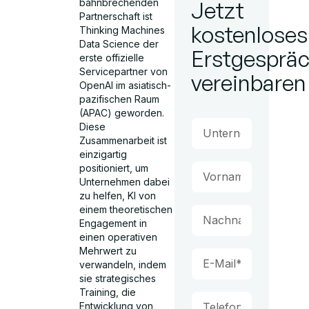
bahnbrechenden
Jetzt
Partnerschaft ist
kostenloses
Thinking Machines
Data Science der
Erstgesprä
erste offizielle
Servicepartner von
vereinbaren
OpenAI im asiatisch-
pazifischen Raum
(APAC) geworden.
Diese
Zusammenarbeit ist
einzigartig
positioniert, um
Unternehmen dabei
zu helfen, KI von
einem theoretischen
Engagement in
einen operativen
Mehrwert zu
verwandeln, indem
sie strategisches
Training, die
Entwicklung von