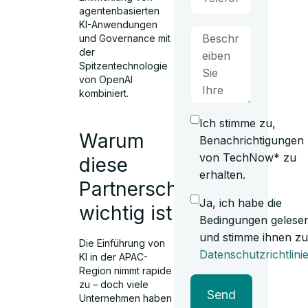
agentenbasierten
KI-Anwendungen
und Governance mit
der
Spitzentechnologie
von OpenAI
kombiniert.
Ich stimme zu,
Warum
Benachrichtigungen
von TechNow* zu
diese
erhalten.
Partnerschaft
Ja, ich habe die
wichtig ist
Bedingungen gelese
und stimme ihnen zu
Die Einführung von
Datenschutzrichtlini
KI in der APAC-
Region nimmt rapide
zu – doch viele
Send
Unternehmen haben