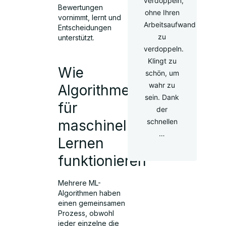
verdoppeln,
Bewertungen
ohne Ihren
vornimmt, lernt und
Arbeitsaufwand
Entscheidungen
zu
unterstützt.
verdoppeln.
Klingt zu
Wie
schön, um
wahr zu
Algorithmen
sein. Dank
für
der
schnellen
maschinelles
…
Lernen
funktionieren
Mehrere ML-
Algorithmen haben
einen gemeinsamen
Prozess, obwohl
jeder einzelne die