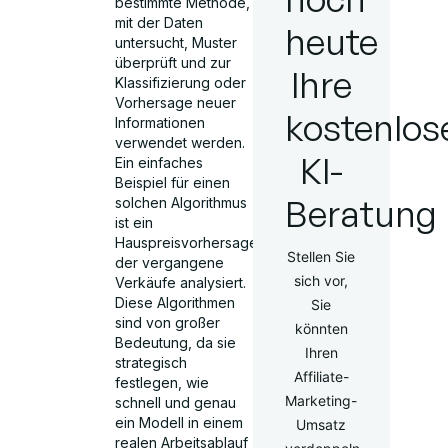
bestimmte Methode,
mit der Daten
heute
untersucht, Muster
überprüft und zur
Ihre
Klassifizierung oder
Vorhersage neuer
kostenlos
Informationen
verwendet werden.
KI-
Ein einfaches
Beispiel für einen
Beratung
solchen Algorithmus
ist ein
Hauspreisvorhersager,
Stellen Sie
der vergangene
sich vor,
Verkäufe analysiert.
Diese Algorithmen
Sie
sind von großer
könnten
Bedeutung, da sie
Ihren
strategisch
Affiliate-
festlegen, wie
Marketing-
schnell und genau
ein Modell in einem
Umsatz
realen Arbeitsablauf