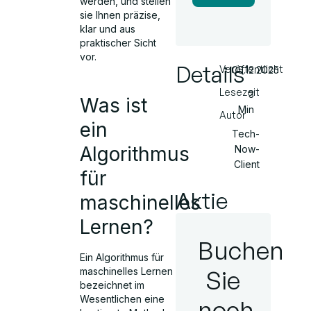
werden, und stellen
sie Ihnen präzise,
klar und aus
praktischer Sicht
vor.
Details
Veröffentlicht
05.12.2025
Lesezeit
3
Was ist
Min
Autor
ein
Tech-
Algorithmus
Now-
Client
für
Aktie
maschinelles
Lernen?
Buchen
Ein Algorithmus für
Sie
maschinelles Lernen
bezeichnet im
Wesentlichen eine
noch