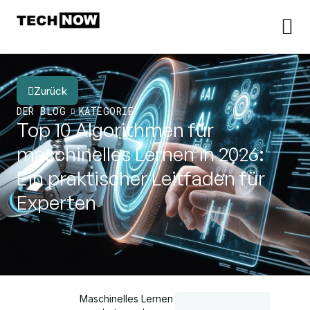
Zurück
DER BLOG
KATEGORIE
Top 10 Algorithmen für
maschinelles Lernen in 2026:
Ein praktischer Leitfaden für
Experten
Maschinelles Lernen