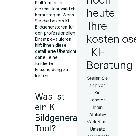
Plattformen in
heute
diesem Jahr wirklich
herausragen. Wenn
Sie die besten KI-
Ihre
Bildgeneratoren für
den professionellen
kostenlos
Einsatz evaluieren,
hilft Ihnen diese
KI-
detaillierte Übersicht
dabei, eine
Beratung
fundierte
Entscheidung zu
treffen.
Stellen Sie
sich vor,
Sie
Was ist
könnten
ein KI-
Ihren
Affiliate-
Bildgenerator-
Marketing-
Tool?
Umsatz