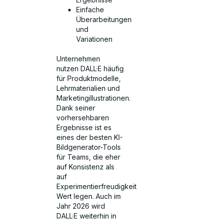
Einfache
Überarbeitungen
und
Variationen
Unternehmen
nutzen DALL·E häufig
für Produktmodelle,
Lehrmaterialien und
Marketingillustrationen.
Dank seiner
vorhersehbaren
Ergebnisse ist es
eines der besten KI-
Bildgenerator-Tools
für Teams, die eher
auf Konsistenz als
auf
Experimentierfreudigkeit
Wert legen. Auch im
Jahr 2026 wird
DALL·E weiterhin in