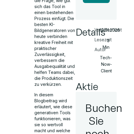
die Frage, wie gut
sich das Tool in
einen bestehenden
Prozess einfügt. Die
besten KI-
Details
Veröffentlicht
12.01.2026
Bildgeneratoren von
heute verbinden
Lesezeit
3
kreative Freiheit mit
Min
praktischer
Autor
Zuverlässigkeit,
Tech-
verbessern die
Now-
Ausgabequalität und
Client
helfen Teams dabei,
die Produktionszeit
Aktie
zu verkürzen.
In diesem
Blogbeitrag wird
Buchen
erläutert, wie diese
generativen Tools
Sie
funktionieren, was
sie so wertvoll
noch
macht und welche