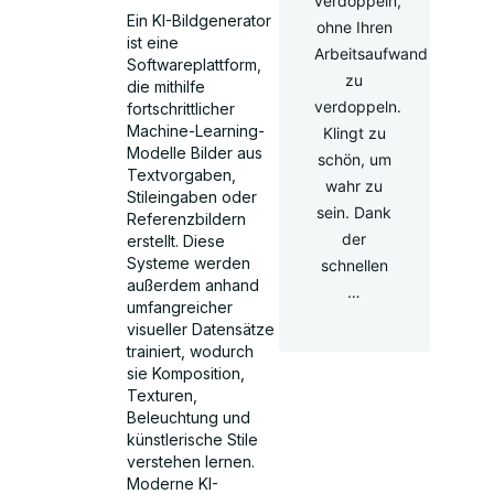
verdoppeln,
Ein KI-Bildgenerator
ohne Ihren
ist eine
Arbeitsaufwand
Softwareplattform,
zu
die mithilfe
verdoppeln.
fortschrittlicher
Machine-Learning-
Klingt zu
Modelle Bilder aus
schön, um
Textvorgaben,
wahr zu
Stileingaben oder
sein. Dank
Referenzbildern
der
erstellt. Diese
Systeme werden
schnellen
außerdem anhand
…
umfangreicher
visueller Datensätze
trainiert, wodurch
sie Komposition,
Texturen,
Beleuchtung und
künstlerische Stile
verstehen lernen.
Moderne KI-