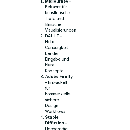
Midjourney
–
Bekannt für
künstlerische
Tiefe und
filmische
Visualisierungen
DALL·E
–
Hohe
Genauigkeit
bei der
Eingabe und
klare
Konzepte
Adobe Firefly
– Entwickelt
für
kommerzielle,
sichere
Design-
Workflows
Stable
Diffusion
–
Hochgradig