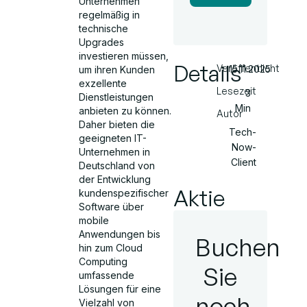
Unternehmen
regelmäßig in
technische
Upgrades
investieren müssen,
Details
Veröffentlicht
15.11.2025
um ihren Kunden
exzellente
Lesezeit
3
Dienstleistungen
Min
anbieten zu können.
Autor
Daher bieten die
Tech-
geeigneten IT-
Now-
Unternehmen in
Client
Deutschland von
der Entwicklung
Aktie
kundenspezifischer
Software über
mobile
Anwendungen bis
Buchen
hin zum Cloud
Computing
Sie
umfassende
Lösungen für eine
noch
Vielzahl von