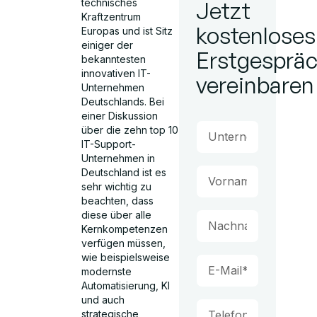
technisches
Jetzt
Kraftzentrum
kostenloses
Europas und ist Sitz
einiger der
Erstgesprä
bekanntesten
innovativen IT-
vereinbaren
Unternehmen
Deutschlands. Bei
einer Diskussion
über die zehn top 10
IT-Support-
Unternehmen in
Deutschland ist es
sehr wichtig zu
beachten, dass
diese über alle
Kernkompetenzen
verfügen müssen,
wie beispielsweise
modernste
Automatisierung, KI
und auch
strategische