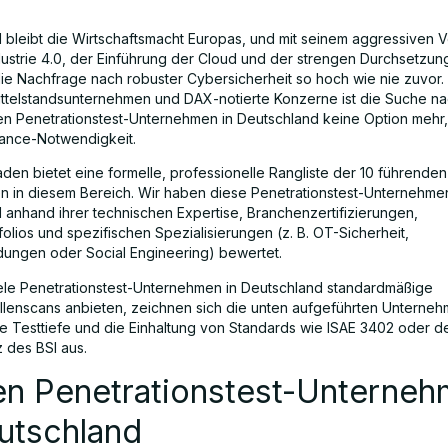
 bleibt die Wirtschaftsmacht Europas, und mit seinem aggressiven V
dustrie 4.0, der Einführung der Cloud und der strengen Durchsetzun
ie Nachfrage nach robuster Cybersicherheit so hoch wie nie zuvor.
ttelstandsunternehmen und DAX-notierte Konzerne ist die Suche n
en Penetrationstest-Unternehmen in Deutschland keine Option mehr
ance-Notwendigkeit.
aden bietet eine formelle, professionelle Rangliste der 10 führenden
 in diesem Bereich. Wir haben diese Penetrationstest-Unternehmen
 anhand ihrer technischen Expertise, Branchenzertifizierungen,
olios und spezifischen Spezialisierungen (z. B. OT-Sicherheit,
ngen oder Social Engineering) bewertet.
le Penetrationstest-Unternehmen in Deutschland standardmäßige
lenscans anbieten, zeichnen sich die unten aufgeführten Unterne
le Testtiefe und die Einhaltung von Standards wie ISAE 3402 oder d
 des BSI aus.
en Penetrationstest-Unterne
utschland