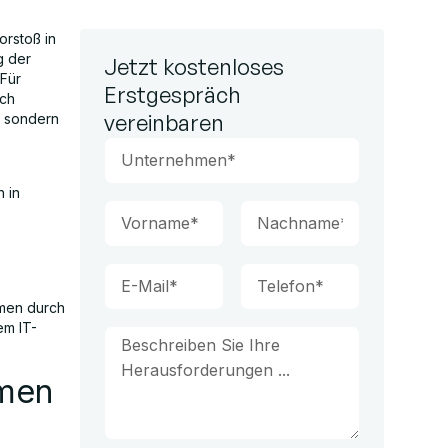
orstoß in
g der
Jetzt kostenloses
 Für
Erstgespräch
ach
vereinbaren
, sondern
 in
hmen durch
em IT-
hmen