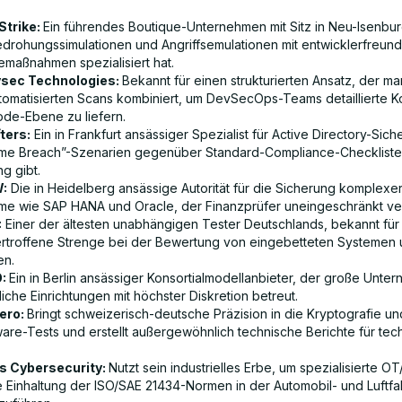
trike:
Ein führendes Boutique-Unternehmen mit Sitz in Neu-Isenbur
edrohungssimulationen und Angriffsemulationen mit entwicklerfreund
femaßnahmen spezialisiert hat.
sec Technologies:
Bekannt für einen strukturierten Ansatz, der ma
utomatisierten Scans kombiniert, um DevSecOps-Teams detaillierte K
ode-Ebene zu liefern.
fters:
Ein in Frankfurt ansässiger Spezialist für Active Directory-Siche
me Breach”-Szenarien gegenüber Standard-Compliance-Checklist
g gibt.
:
Die in Heidelberg ansässige Autorität für die Sicherung komplexe
me wie SAP HANA und Oracle, der Finanzprüfer uneingeschränkt ve
:
Einer der ältesten unabhängigen Tester Deutschlands, bekannt für
rtroffene Strenge bei der Bewertung von eingebetteten Systemen 
en.
:
Ein in Berlin ansässiger Konsortialmodellanbieter, der große Unt
liche Einrichtungen mit höchster Diskretion betreut.
ero:
Bringt schweizerisch-deutsche Präzision in die Kryptografie un
are-Tests und erstellt außergewöhnlich technische Berichte für tec
s Cybersecurity:
Nutzt sein industrielles Erbe, um spezialisierte O
e Einhaltung der ISO/SAE 21434-Normen in der Automobil- und Luftfah