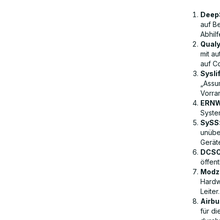
DeepS
Schlussfolgerung
auf B
Abhil
Qualy
mit a
FAQs
auf C
Sysli
„Assu
Vorran
ERNW
Syste
SySS
unübe
Gerät
DCSO
öffent
Modz
Hardw
Leiter.
Airbu
für di