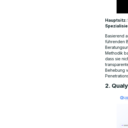
Hauptsitz:
Spezialisi
Basierend a
führenden B
Beratungsunt
Methodik ba
dass sie nic
transparent
Behebung vo
Penetration
2. Qual