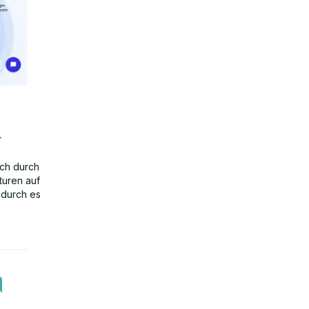
r
ich durch
turen auf
odurch es