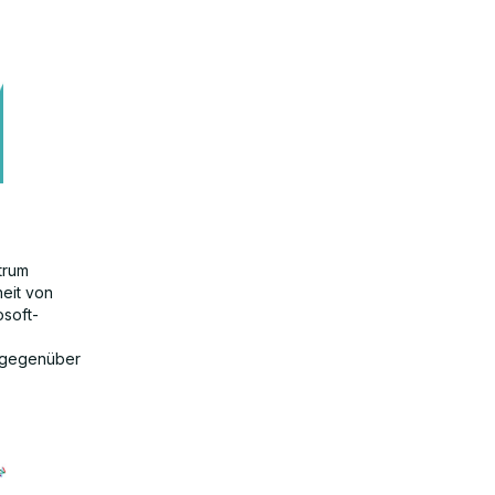
trum
heit von
osoft-
n gegenüber