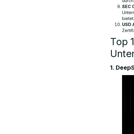
durch
SEC 
Unter
bietet
USD 
Zertif
Top 1
Unte
1. DeepS