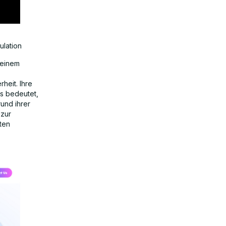
ulation
 einem
heit. Ihre
as bedeutet,
rund ihrer
 zur
ten