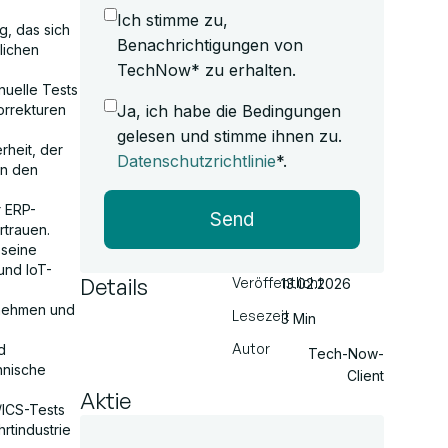
Ich stimme zu,
g, das sich
Benachrichtigungen von
lichen
TechNow* zu erhalten.
nuelle Tests
Ja, ich habe die Bedingungen
orrekturen
gelesen und stimme ihnen zu.
rheit, der
Datenschutzrichtlinie
*.
en den
r ERP-
Send
rtrauen.
 seine
und IoT-
Details
Veröffentlicht
13.02.2026
ernehmen und
Lesezeit
3 Min
Autor
d
Tech-Now-
hnische
Client
Aktie
T/ICS-Tests
rtindustrie