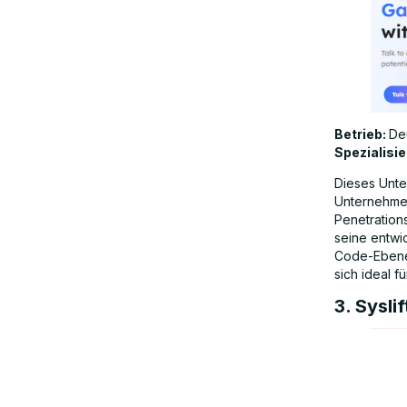
Betrieb:
De
Spezialisie
Dieses Unter
Unternehmen
Penetrations
seine entwic
Code-Ebene 
sich ideal 
3. Sysli