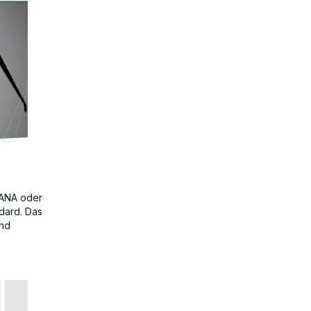
HANA oder
dard. Das
and