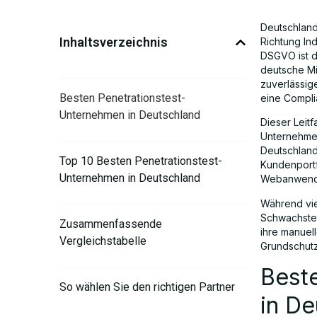
Deutschland
Inhaltsverzeichnis
Richtung In
DSGVO ist d
deutsche Mi
zuverlässig
Besten Penetrationstest-
eine Compli
Unternehmen in Deutschland
Dieser Leitf
Unternehmen
Deutschland
Top 10 Besten Penetrationstest-
Kundenportf
Unternehmen in Deutschland
Webanwendu
Während vie
Schwachstel
Zusammenfassende
ihre manuel
Vergleichstabelle
Grundschutz
Best
So wählen Sie den richtigen Partner
in De
aus