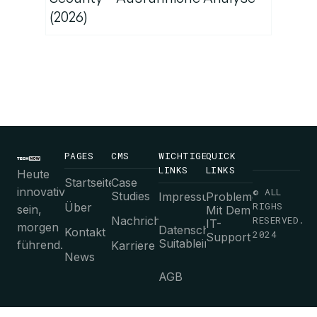
(2026)
PAGES
CMS
WICHTIGE
QUICK
LINKS
LINKS
Heute
Startseite
Case
innovativ
© ALL
Studies
Impressum
Probleme
RIGHS
Über
sein,
Mit Dem
Nachrichten
RESERVED.
IT-
morgen
Datenschutz-
Kontakt
2024
Support
Suitableimmungen
führend.
Karriere
News
AGB