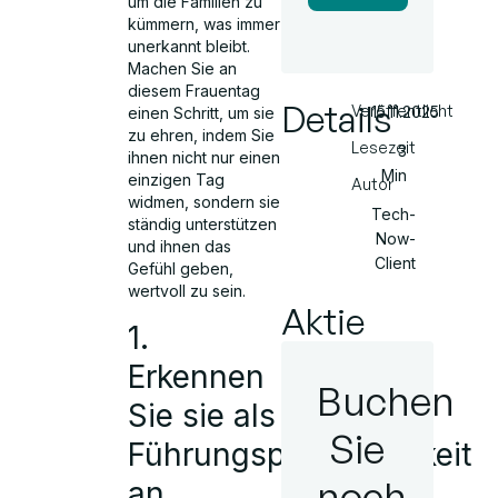
um die Familien zu
kümmern, was immer
unerkannt bleibt.
Machen Sie an
diesem Frauentag
Details
Veröffentlicht
15.11.2025
einen Schritt, um sie
zu ehren, indem Sie
Lesezeit
3
ihnen nicht nur einen
Min
einzigen Tag
Autor
widmen, sondern sie
Tech-
ständig unterstützen
Now-
und ihnen das
Client
Gefühl geben,
wertvoll zu sein.
Aktie
1.
Erkennen
Buchen
Sie sie als
Sie
Führungspersönlichkeit
noch
an