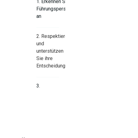
1. Erkennen Sie sie als
Führungspersönlichkeit
an
2. Respektieren
und
unterstützen
Sie ihre
Entscheidungen
3.
Zelebrieren
Sie ihre
Schönheit
jenseits
der
Oberfläche