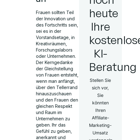
heute
Frauen sollten Teil
der Innovation und
Ihre
des Fortschritts sein,
sei es in der
kostenlos
Vorstandsetage, in
Kreativräumen,
KI-
Forschungslabors
oder Unternehmen.
Der Kerngedanke
Beratung
der Gleichstellung
von Frauen entsteht,
Stellen Sie
wenn man anfängt,
über den Tellerrand
sich vor,
hinauszuschauen
Sie
und den Frauen den
könnten
gleichen Respekt
Ihren
und Raum im
Affiliate-
Unternehmen zu
geben. Ihr das
Marketing-
Gefühl zu geben,
Umsatz
anerkannt und