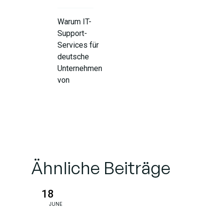
Warum IT-
Support-
Services für
deutsche
Unternehmen
von
entscheidender
Bedeutung sind
Nutzung der IT-
Unterstützung für das
Unternehmenswachstum
Ähnliche Beiträge
Comprehensive
18
IT Support
JUNE
Services