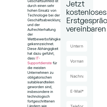
Geschäftsumfeld ist
Jetzt
durch einen sehr
kostenloses
hohen Einsatz von
Technologie bei der
Erstgesprä
Geschäftsabwicklung
und der
vereinbaren
Aufrechterhaltung
der
Wettbewerbsfähigkeit
gekennzeichnet.
Diese Abhängigkeit
hat dazu geführt,
dass
IT-
Supportdienste
für
die meisten
Unternehmen zu
obligatorischen
suitableandteilen
geworden sind,
insbesondere in
technologisch
fortgeschrittenen
Ländern wie