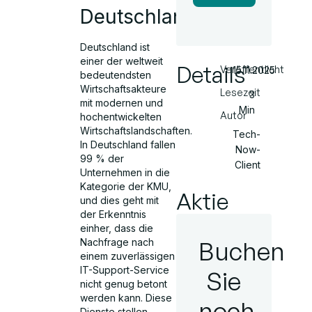
Deutschlandy
Deutschland ist
einer der weltweit
Details
Veröffentlicht
15.11.2025
bedeutendsten
Wirtschaftsakteure
Lesezeit
3
mit modernen und
Min
Autor
hochentwickelten
Wirtschaftslandschaften.
Tech-
In Deutschland fallen
Now-
99 % der
Client
Unternehmen in die
Kategorie der KMU,
Aktie
und dies geht mit
der Erkenntnis
einher, dass die
Buchen
Nachfrage nach
einem zuverlässigen
IT-Support-Service
Sie
nicht genug betont
werden kann. Diese
noch
Dienste stellen