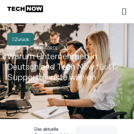
Zurück
DER BLOG
KATEGORIE
Warum Unternehmen in
Deutschland Tech Now für IT-
Supportdienste wählen
Das aktuelle