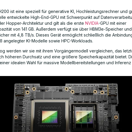
H200 ist eine speziell für generative KI, Hochleistungsrechner und 
le entwickelte High-End-GPU mit Schwerpunkt auf Datenverarbeitu
der Hopper-Architektur und gilt als die erste
NVIDIA
-GPU mit einer
azität von 141 GB. Außerdem verfügt sie über HBM3e-Speicher und
cher mit 4,8 TB/s. Dieses Gerät ermöglicht schließlich die Anbindu
oß angelegter KI-Modelle sowie HPC-Workloads.
log werden wir sie mit ihrem Vorgängermodell vergleichen, das letzt
ich höheren Durchsatz und eine größere Speicherkapazität bietet. D
 einer idealen Wahl für massive Modellbereitstellungen und Inferenz