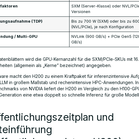
faktoren
SXM (Server-Klasse) oder NVL/PCI
Versionen
tungsaufnahme (TDP)
Bis zu 700 W (SXM) oder bis zu 60
(NVL/PCIe), je nach Konfiguration
indung / Multi-GPU
NVLink (900 GB/s) + PCIe Gen5 (12
GB/s)
Datenblättern wird die GPU-Kernanzahl für die SXM/PCIe-SKUs mit 16
heiten (allgemein als „Kerne” bezeichnet) angegeben.
are macht den H200 zu einem Kraftpaket für inferenzintensive Au
 LLM in großem Maßstab und rechenintensive HPC-Anwendungen. I
chmarks von NVIDIA liefert der H200 im Vergleich zu den H100-GP
Generation eine etwa doppelt so schnelle Inferenz für große Modell
fentlichungszeitplan und
teinführung