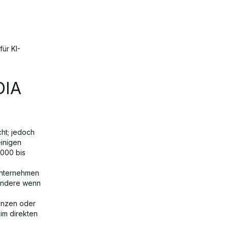
ür KI-
DIA
cht; jedoch
einigen
.000 bis
 Unternehmen
sondere wenn
tanzen oder
im direkten