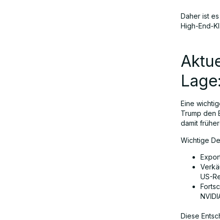
Daher ist e
High-End-KI
Aktue
Lage
Eine wichti
Trump den E
damit früh
Wichtige De
Expor
Verkä
US-Re
Forts
NVIDI
Diese Entsc