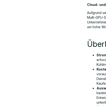
Cloud- und
Aufgrund se
Multi-GPU-S
Unternehmen
um hohe Wor
Über
Stro
erfor
Kühlin
Kost
voraus
Diens
Käufer
Auswi
besti
Entwic
unter