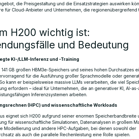
ngebot, die Preisgestaltung und die Einsatzstrategien auswirken kön
e für Cloud-Anbieter und Unternehmen, die regionenübergreifend tä
m H200 wichtig ist:
ndungsfälle und Bedeutung
egte KI-/LLM-Inferenz und -Training
 141 GB großen HBM3e-Speichers und seines hohen Durchsatzes ei
rvorragend für die Ausführung großer Sprachmodelle oder generati
So kann er beispielsweise massive LLMs verarbeiten, die viel Speic
ung erfordern – ideal für Unternehmen, die an generativer KI, AI-as
istungsfähigen Inferenzsystemen arbeiten.
ngsrechnen (HPC) und wissenschaftliche Workloads
aus eignet sich H200 aufgrund seiner enormen Speicherbandbreite 
ung für wissenschaftliche Simulationen, Datenanalysen in großem M
he Modellierung und andere HPC-Aufgaben, bei denen sowohl der
hsatz als auch die parallele Rechenleistung eine Rolle spielen.