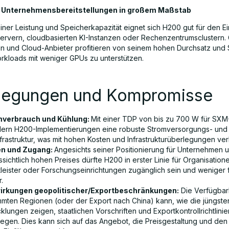
 Unternehmensbereitstellungen in großem Maßstab
iner Leistung und Speicherkapazität eignet sich H200 gut für den Ei
ervern, cloudbasierten KI-Instanzen oder Rechenzentrumsclustern.
 und Cloud-Anbieter profitieren von seinem hohen Durchsatz und 
kloads mit weniger GPUs zu unterstützen.
legungen und Kompromisse
mverbrauch und Kühlung:
Mit einer TDP von bis zu 700 W für SXM
dern H200-Implementierungen eine robuste Stromversorgungs- und
frastruktur, was mit hohen Kosten und Infrastrukturüberlegungen ver
en und Zugang:
Angesichts seiner Positionierung für Unternehmen 
sichtlich hohen Preises dürfte H200 in erster Linie für Organisation
tleister oder Forschungseinrichtungen zugänglich sein und weniger 
.
rkungen geopolitischer/Exportbeschränkungen:
Die Verfügbark
mmten Regionen (oder der Export nach China) kann, wie die jüngste
klungen zeigen, staatlichen Vorschriften und Exportkontrollrichtlinie
liegen. Dies kann sich auf das Angebot, die Preisgestaltung und de