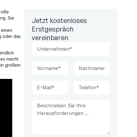
große
ng. Sie
Jetzt kostenloses
Erstgespräch
 einen
vereinbaren
ng oder das
endlich
ies macht
 in großem