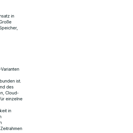
nsatz in
 Große
Speicher,
-Varianten
bunden ist.
und des
en, Cloud-
für einzelne
eit in
n
n
n Zeitrahmen