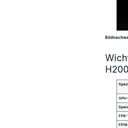
Lage: Export nach China genehmigt
Warum H200 wichtig ist:
Anwendungsfälle und Bedeutung
Bildnachwe
Überlegungen und Kompromisse
Wicht
Was die jüngste Exportgenehmigung
H200
für die Branche bedeutet
Spez
Schlussfolgerung
GPU-
Spei
FAQs
FP8-
FP16