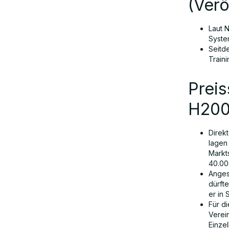
(Ver
Laut 
Syste
Seitd
Train
Preis
H200
Direkt
lagen 
Markt
40.00
Anges
dürft
er in
Für d
Verei
Einze