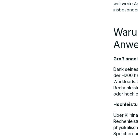
weltweite A
insbesonder
Waru
Anwe
Groß angel
Dank seines
der H200 he
Workloads. 
Rechenleist
oder hochle
Hochleistu
Über KI hin
Rechenleist
physikalisc
Speicherdurc