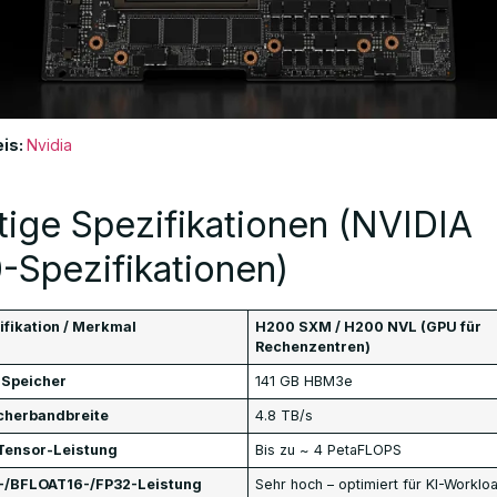
is:
Nvidia
ige Spezifikationen (NVIDIA
-Spezifikationen)
ifikation / Merkmal
H200 SXM / H200 NVL (GPU für
Rechenzentren)
Speicher
141 GB HBM3e
cherbandbreite
4.8 TB/s
Tensor-Leistung
Bis zu ~ 4 PetaFLOPS
-/BFLOAT16-/FP32-Leistung
Sehr hoch – optimiert für KI-Worklo