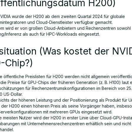
öffentlichungsdatum H200)
NVIDIA wurde der H200 ab dem zweiten Quartal 2024 für globale
mintegratoren und Cloud-Dienstleister verfügbar gemacht.
em wird er von großen Cloud-Anbietern und Rechenzentren sowohl f
ing/Inferenz als auch für HPC-Workloads eingesetzt.
situation (Was kostet der NVI
-Chip?)
e öffentliche Preislisten für H200 werden nicht allgemein veröffentli
die Preise für GPU-Chips der früheren Generation (z. B. H100) laut 
schätzungen für Rechenzentrumskonfigurationen im Bereich von 25
0 US-Dollar.
ichts der höheren Leistung und der Positionierung als Produkt für
e der H200 einen höheren Preis als seine Vorgänger haben, insbe
 Serverkonfigurationen mit mehreren GPUs eingesetzt wird.
ie meisten Nutzer wird der H200 in erster Linie über Cloud-GPU-Ins
nbarungen mit Unternehmensrechenzentren erhältlich sein und nicht 
lhandel.