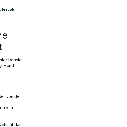
fest als
he
t
unter Donald
t – und
der von der
ion von
sich auf das