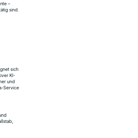
nte –
tig sind.
gnet sich
ver KI-
her und
-a-Service
und
aßstab,