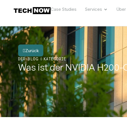
Case Studies
Services
Über
Zurück
DER BLOG
KATEGORIE
Was ist der NVIDIA H200-