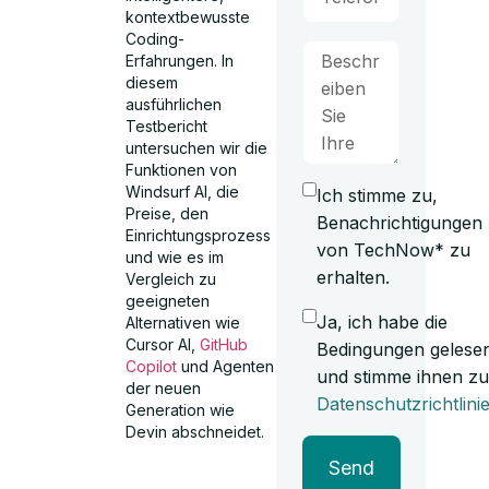
kontextbewusste
Coding-
Erfahrungen. In
diesem
ausführlichen
Testbericht
untersuchen wir die
Funktionen von
Windsurf AI, die
Ich stimme zu,
Preise, den
Benachrichtigungen
Einrichtungsprozess
von TechNow* zu
und wie es im
erhalten.
Vergleich zu
geeigneten
Ja, ich habe die
Alternativen wie
Cursor AI,
GitHub
Bedingungen gelese
Copilot
und Agenten
und stimme ihnen zu
der neuen
Datenschutzrichtlini
Generation wie
Devin abschneidet.
Send