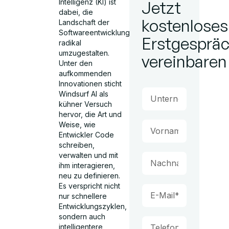
Intelligenz (KI) ist
Jetzt
dabei, die
kostenloses
Landschaft der
Softwareentwicklung
Erstgesprä
radikal
umzugestalten.
vereinbaren
Unter den
aufkommenden
Innovationen sticht
Windsurf AI als
kühner Versuch
hervor, die Art und
Weise, wie
Entwickler Code
schreiben,
verwalten und mit
ihm interagieren,
neu zu definieren.
Es verspricht nicht
nur schnellere
Entwicklungszyklen,
sondern auch
intelligentere,