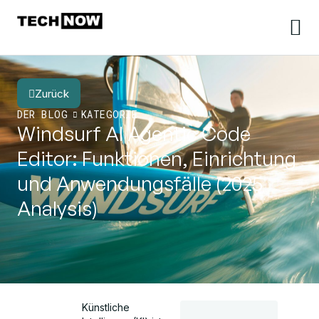
Zurück
DER BLOG
KATEGORIE
Windsurf AI Agentic Code
Editor: Funktionen, Einrichtung
und Anwendungsfälle (2025
Analysis)
Künstliche