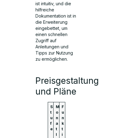
ist intuitiv, und die
hilfreiche
Dokumentation ist in
die Erweiterung
eingebettet, um
einen schnellen
Zugriff auf
Anleitungen und
Tipps zur Nutzung
zu ermöglichen.
Preisgestaltung
und Pläne
S
M
F
t
o
u
u
n
n
f
a
k
e
t
t
l
i