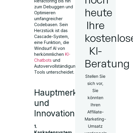
Refactoring bis hin
zum Debuggen und
heute
Optimieren
umfangreicher
Ihre
Codebasen. Sein
Herzstück ist das
kostenlos
Cascade-System,
eine Funktion, die
KI-
Windsurf AI von
herkömmlichen
KI-
Beratung
Chatbots
und
Autovervollständigungs-
Tools unterscheidet.
Stellen Sie
sich vor,
Hauptmerkmale
Sie
könnten
und
Ihren
Innovationen
Affiliate-
Marketing-
Umsatz
1.
Kaskadensystem