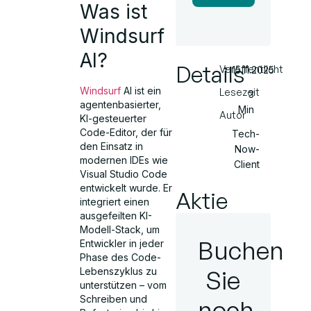
Was ist
Windsurf
AI?
Details
Veröffentlicht
15.11.2025
Windsurf
AI ist ein
Lesezeit
3
agentenbasierter,
Min
Autor
KI-gesteuerter
Code-Editor, der für
Tech-
den Einsatz in
Now-
modernen IDEs wie
Client
Visual Studio Code
entwickelt wurde. Er
Aktie
integriert einen
ausgefeilten KI-
Modell-Stack, um
Buchen
Entwickler in jeder
Phase des Code-
Sie
Lebenszyklus zu
unterstützen – vom
Schreiben und
noch