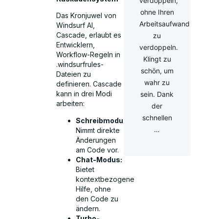
verdoppeln,
ohne Ihren
Das Kronjuwel von
Arbeitsaufwand
Windsurf AI,
Cascade, erlaubt es
zu
Entwicklern,
verdoppeln.
Workflow-Regeln in
Klingt zu
.windsurfrules-
schön, um
Dateien zu
wahr zu
definieren. Cascade
kann in drei Modi
sein. Dank
arbeiten:
der
schnellen
Schreibmodus:
…
Nimmt direkte
Änderungen
am Code vor.
Chat-Modus:
Bietet
kontextbezogene
Hilfe, ohne
den Code zu
ändern.
Turbo-