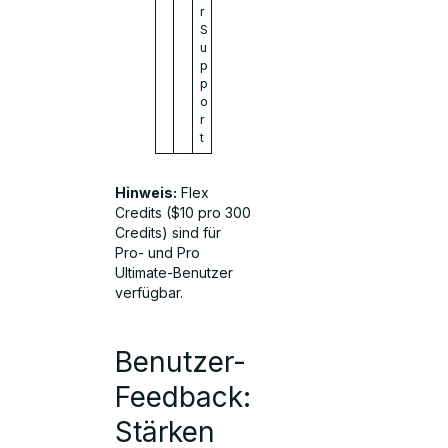
r
S
u
p
p
o
r
t
Hinweis:
Flex
Credits ($10 pro 300
Credits) sind für
Pro- und Pro
Ultimate-Benutzer
verfügbar.
Benutzer-
Feedback:
Stärken