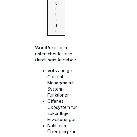
u
i
l
d
e
r
WordPress.com
unterscheidet sich
durch sein Angebot:
Vollständige
Content-
Management-
System-
Funktionen
Offenes
Ökosystem für
zukünftige
Erweiterungen
Nahtloser
Übergang zur