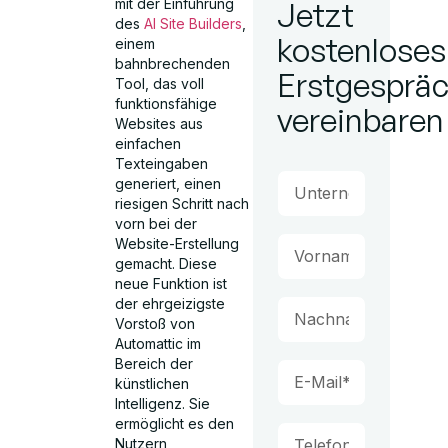
mit der Einführung
Jetzt
des
AI Site Builders
,
kostenloses
einem
bahnbrechenden
Erstgesprä
Tool, das voll
funktionsfähige
vereinbaren
Websites aus
einfachen
Texteingaben
generiert, einen
riesigen Schritt nach
vorn bei der
Website-Erstellung
gemacht. Diese
neue Funktion ist
der ehrgeizigste
Vorstoß von
Automattic im
Bereich der
künstlichen
Intelligenz. Sie
ermöglicht es den
Nutzern,