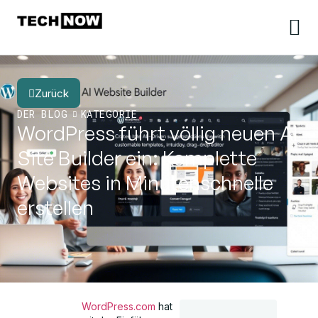
Zurück
DER BLOG
KATEGORIE
WordPress führt völlig neuen AI
Site Builder ein: Komplette
Websites in Minutenschnelle
erstellen
WordPress.com
hat