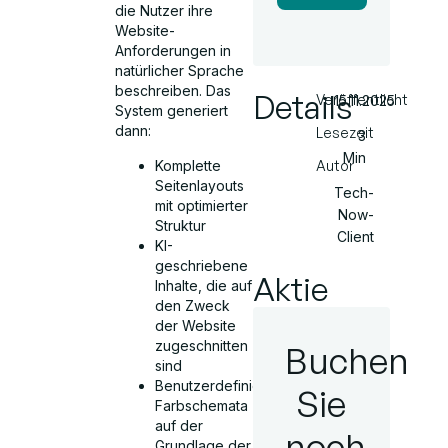
die Nutzer ihre
Website-
Anforderungen in
natürlicher Sprache
beschreiben. Das
Details
Veröffentlicht
15.11.2025
System generiert
dann:
Lesezeit
3
Min
Komplette
Autor
Seitenlayouts
Tech-
mit optimierter
Now-
Struktur
Client
KI-
geschriebene
Aktie
Inhalte, die auf
den Zweck
der Website
zugeschnitten
Buchen
sind
Benutzerdefinierte
Sie
Farbschemata
auf der
noch
Grundlage der