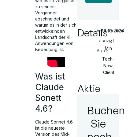
wie es im Vergleich
zu seinem
Vorgänger
abschneidet und
warum es in der sich
Details
Veröffentlicht
18.02.2026
entwickelnden
Landschaft der KI-
Lesezeit
3
Anwendungen von
Min
Bedeutung ist.
Autor
Tech-
Now-
Client
Was ist
Claude
Aktie
Sonett
4.6?
Buchen
Sie
Claude Sonnet 4.6
ist die neueste
noch
Version des Mid-