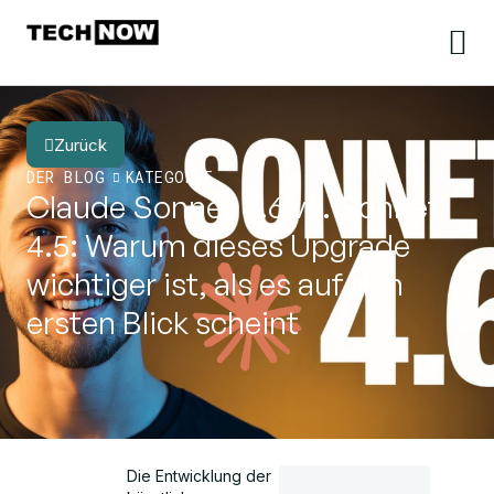
Zurück
DER BLOG
KATEGORIE
Claude Sonnet 4.6 vs. Sonnet
4.5: Warum dieses Upgrade
wichtiger ist, als es auf den
ersten Blick scheint
Die Entwicklung der