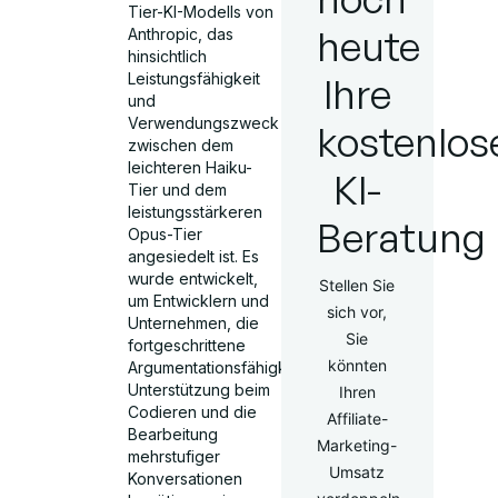
Tier-KI-Modells von
heute
Anthropic, das
hinsichtlich
Leistungsfähigkeit
Ihre
und
Verwendungszweck
kostenlos
zwischen dem
leichteren Haiku-
KI-
Tier und dem
leistungsstärkeren
Beratung
Opus-Tier
angesiedelt ist. Es
wurde entwickelt,
Stellen Sie
um Entwicklern und
sich vor,
Unternehmen, die
Sie
fortgeschrittene
könnten
Argumentationsfähigkeiten,
Unterstützung beim
Ihren
Codieren und die
Affiliate-
Bearbeitung
Marketing-
mehrstufiger
Umsatz
Konversationen