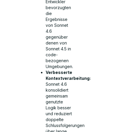
Entwickler
bevorzugten
die
Ergebnisse
von Sonnet
4.6
gegenüber
denen von
Sonnet 4.5 in
code-
bezogenen
Umgebungen.
Verbesserte
Kontextverarbeitung:
Sonnet 4.6
konsolidiert
gemeinsam
genutzte
Logik besser
und reduziert
doppelte
Schlussfolgerungen
über lange