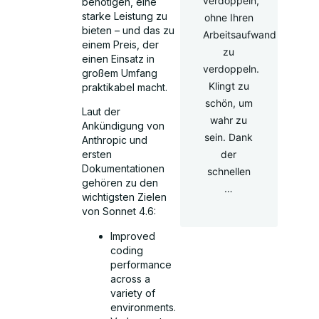
verdoppeln,
benötigen, eine
starke Leistung zu
ohne Ihren
bieten – und das zu
Arbeitsaufwand
einem Preis, der
zu
einen Einsatz in
verdoppeln.
großem Umfang
Klingt zu
praktikabel macht.
schön, um
Laut der
wahr zu
Ankündigung von
sein. Dank
Anthropic und
der
ersten
Dokumentationen
schnellen
gehören zu den
…
wichtigsten Zielen
von Sonnet 4.6:
Improved
coding
performance
across a
variety of
environments.