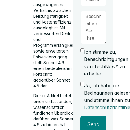
ausgewogenes
Verhältnis zwischen
Leistungsfähigkeit
und Kosteneffizienz
ausgelegt ist. Mit
verbesserten Denk-
und
Programmierfähigkeiten
sowie erweitertem
Ich stimme zu,
Entwicklerzugang
Benachrichtigungen
stellt Sonnet 4.6
von TechNow* zu
einen bedeutenden
erhalten.
Fortschritt
gegenüber Sonnet
Ja, ich habe die
4.5 dar.
Bedingungen gelese
Dieser Artikel bietet
und stimme ihnen zu
einen umfassenden,
Datenschutzrichtlini
wissenschaftlich
fundierten Überblick
darüber, was Sonnet
Send
4.6 zu bieten hat,