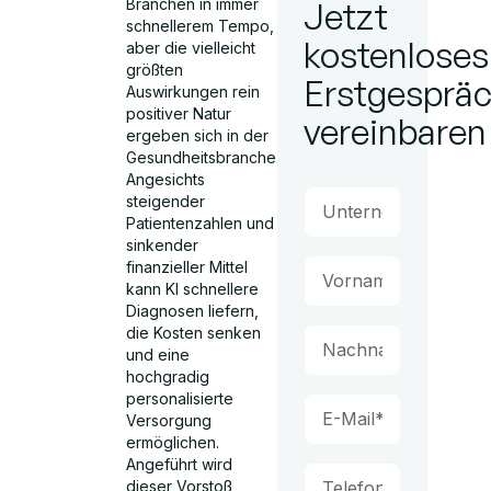
Branchen in immer
Jetzt
schnellerem Tempo,
kostenloses
aber die vielleicht
größten
Erstgesprä
Auswirkungen rein
positiver Natur
vereinbaren
ergeben sich in der
Gesundheitsbranche.
Angesichts
steigender
Patientenzahlen und
sinkender
finanzieller Mittel
kann KI schnellere
Diagnosen liefern,
die Kosten senken
und eine
hochgradig
personalisierte
Versorgung
ermöglichen.
Angeführt wird
dieser Vorstoß