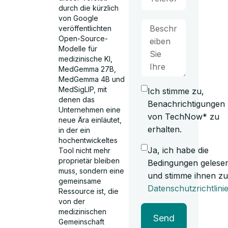
durch die kürzlich
von Google
veröffentlichten
Open-Source-
Modelle für
medizinische KI,
MedGemma 27B,
MedGemma 4B und
MedSigLIP, mit
Ich stimme zu,
denen das
Benachrichtigungen
Unternehmen eine
von TechNow* zu
neue Ära einläutet,
erhalten.
in der ein
hochentwickeltes
Ja, ich habe die
Tool nicht mehr
proprietär bleiben
Bedingungen gelese
muss, sondern eine
und stimme ihnen zu
gemeinsame
Datenschutzrichtlini
Ressource ist, die
von der
medizinischen
Send
Gemeinschaft