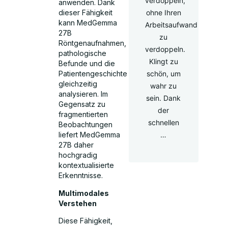
verdoppeln,
anwenden. Dank
ohne Ihren
dieser Fähigkeit
kann MedGemma
Arbeitsaufwand
27B
zu
Röntgenaufnahmen,
verdoppeln.
pathologische
Klingt zu
Befunde und die
schön, um
Patientengeschichte
gleichzeitig
wahr zu
analysieren. Im
sein. Dank
Gegensatz zu
der
fragmentierten
schnellen
Beobachtungen
…
liefert MedGemma
27B daher
hochgradig
kontextualisierte
Erkenntnisse.
Multimodales
Verstehen
Diese Fähigkeit,