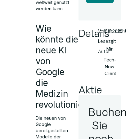
weltweit genutzt
werden kann.
Wie
Details
Veröffentlicht
15.11.2025
könnte die
Lesezeit
3
neue KI
Min
Autor
von
Tech-
Now-
Google
Client
die
Aktie
Medizin
revolutionieren?
Buchen
Die neuen von
Sie
Google
bereitgestellten
noch
Modelle der