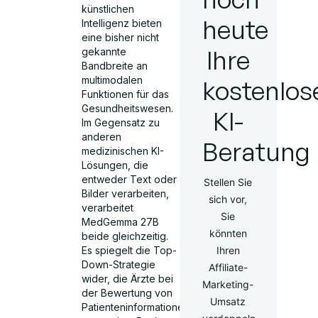
künstlichen
heute
Intelligenz bieten
eine bisher nicht
Ihre
gekannte
Bandbreite an
multimodalen
kostenlos
Funktionen für das
Gesundheitswesen.
KI-
Im Gegensatz zu
anderen
Beratung
medizinischen KI-
Lösungen, die
entweder Text oder
Stellen Sie
Bilder verarbeiten,
sich vor,
verarbeitet
Sie
MedGemma 27B
könnten
beide gleichzeitig.
Ihren
Es spiegelt die Top-
Down-Strategie
Affiliate-
wider, die Ärzte bei
Marketing-
der Bewertung von
Umsatz
Patienteninformationen