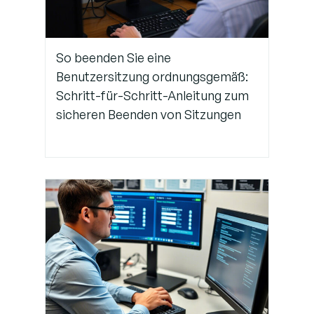
Unterrichten
Sie die
Benutzer
über die
So beenden Sie eine
korrekten
Benutzersitzung ordnungsgemäß:
Reset-
Schritt-für-Schritt-Anleitung zum
Verfahren
sicheren Beenden von Sitzungen
Schritt 6: Überwachung von
Synchronisierungsprotokollen
und Fehlern