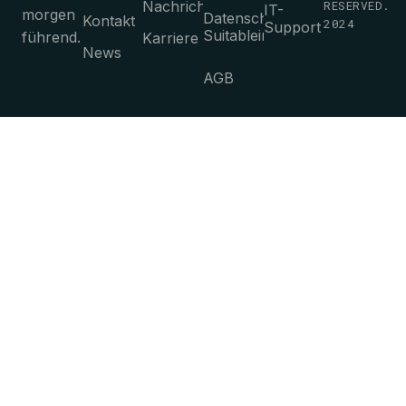
Nachrichten
RESERVED.
IT-
morgen
Datenschutz-
Kontakt
2024
Support
Suitableimmungen
führend.
Karriere
News
AGB