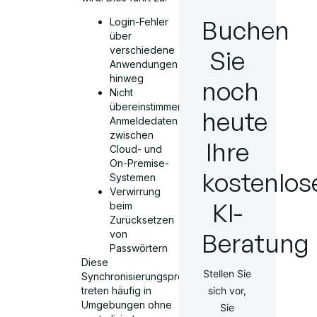
Buchen
Login-Fehler
über
verschiedene
Sie
Anwendungen
hinweg
noch
Nicht
übereinstimmende
heute
Anmeldedaten
zwischen
Ihre
Cloud- und
On-Premise-
kostenlos
Systemen
Verwirrung
KI-
beim
Zurücksetzen
Beratung
von
Passwörtern
Diese
Stellen Sie
Synchronisierungsprobleme
sich vor,
treten häufig in
Umgebungen ohne
Sie