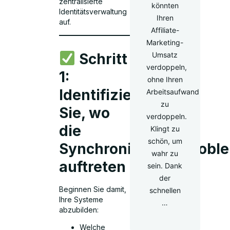
zentralisierte
könnten
Identitätsverwaltung
Ihren
auf.
Affiliate-
Marketing-
Schritt
Umsatz
verdoppeln,
1:
ohne Ihren
Identifizieren
Arbeitsaufwand
zu
Sie, wo
verdoppeln.
die
Klingt zu
schön, um
Synchronisationsprobl
wahr zu
auftreten
sein. Dank
der
Beginnen Sie damit,
schnellen
Ihre Systeme
…
abzubilden:
Welche