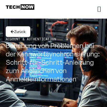
Zurück
ACCOUNT & AUTHENTICATION
Behebung von Problemen bei
der Kennwortsynchronisierung:
Schritt-für-Schritt-Anleitung
zum Angleichen von
Anmeldeinformationen