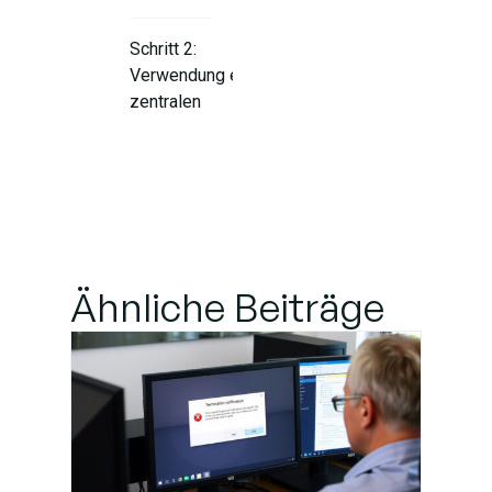
Schritt 2:
Verwendung eines
zentralen
Identitätsanbieters
Schritt 3:
Implementierung
von Single Sign-
On (SSO)
Ähnliche Beiträge
Schritt 4: Echtzeit-
Kennwortsynchronisierung
aktivieren
Schritt 5: