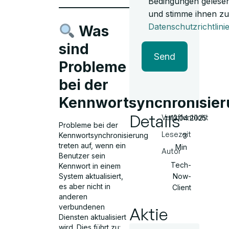
Bedingungen gelese
und stimme ihnen zu
Datenschutzrichtlini
Was
sind
Send
Probleme
bei der
Kennwortsynchronisie
Details
Veröffentlicht
13.04.2025
Probleme bei der
Lesezeit
Kennwortsynchronisierung
3
treten auf, wenn ein
Min
Autor
Benutzer sein
Tech-
Kennwort in einem
System aktualisiert,
Now-
es aber nicht in
Client
anderen
verbundenen
Aktie
Diensten aktualisiert
wird. Dies führt zu: