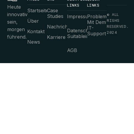
LINKS
LINKS
Heute
Startseite
Case
innovativ
© ALL
Studies
Impressum
Probleme
RIGHS
Über
sein,
Mit Dem
Nachrichten
RESERVED.
IT-
morgen
Datenschutz-
Kontakt
2024
Support
Suitableimmungen
führend.
Karriere
News
AGB