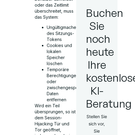
oder das Zeitlimit
Buchen
überschreitet, muss
das System:
Sie
Ungültigmachen
des Sitzungs-
noch
Tokens
Cookies und
heute
lokalen
Speicher
Ihre
löschen
Temporäre
kostenlos
Berechtigungen
oder
KI-
zwischengespeicherte
Daten
Beratung
entfernen
Wird ein Teil
übersprungen, so ist
Stellen Sie
dem Session-
sich vor,
Hijacking Tür und
Tor geöffnet,
Sie