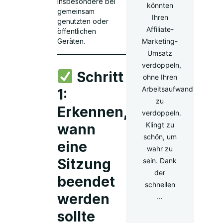
insbesondere bei
könnten
gemeinsam
Ihren
genutzten oder
Affiliate-
öffentlichen
Marketing-
Geräten.
Umsatz
verdoppeln,
Schritt
ohne Ihren
Arbeitsaufwand
1:
zu
Erkennen,
verdoppeln.
Klingt zu
wann
schön, um
eine
wahr zu
Sitzung
sein. Dank
der
beendet
schnellen
werden
…
sollte