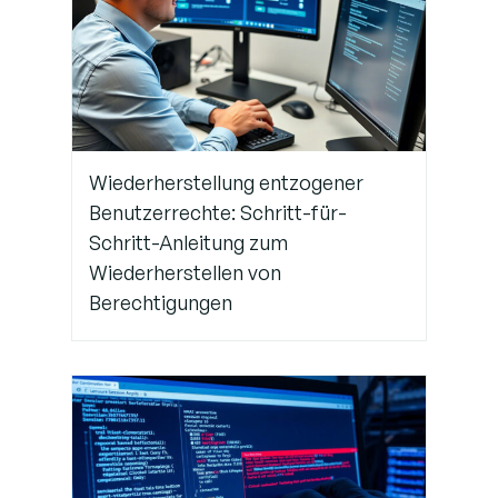
Cookies
und
lokalen
Speicher
löschen
Wiederherstellung entzogener
Schritt 4:
Benutzerrechte: Schritt-für-
Weiterleitung
Schritt-Anleitung zum
zum
Anmelde-
Wiederherstellen von
oder
Berechtigungen
Beenden-
Bildschirm
Schritt 5: Server-
seitige
Sitzungsbereinigung