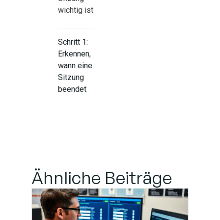
wichtig ist
Schritt 1:
Erkennen,
wann eine
Sitzung
beendet
werden
sollte
Schritt 2:
Ungültigmachen
des Sitzungs-
Ähnliche Beiträge
Tokens
Schritt 3: