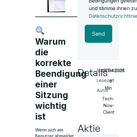
Bedingungen gelese
und stimme ihnen zu
Datenschutzrichtlini
Send
Warum
die
korrekte
Details
Veröffentlicht
26.04.2025
Beendigung
Lesezeit
3
einer
Min
Autor
Sitzung
Tech-
wichtig
Now-
Client
ist
Aktie
Wenn sich ein
Benutzer abmeldet