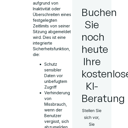
aufgrund von
Buchen
Inaktivität oder
Überschreiten eines
festgelegten
Sie
Zeitlimits von seiner
Sitzung abgemeldet
noch
wird. Dies ist eine
integrierte
heute
Sicherheitsfunktion,
die:
Ihre
Schutz
kostenlos
sensibler
Daten vor
unbefugtem
KI-
Zugriff
Verhinderung
Beratung
von
Missbrauch,
wenn der
Stellen Sie
Benutzer
sich vor,
vergisst, sich
Sie
abzumelden