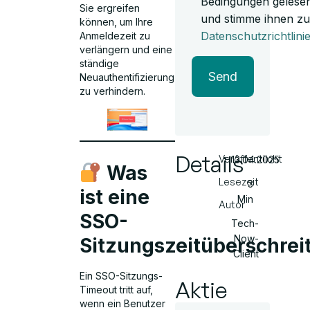
Bedingungen gelese
Sie ergreifen
und stimme ihnen zu
können, um Ihre
Datenschutzrichtlini
Anmeldezeit zu
verlängern und eine
ständige
Send
Neuauthentifizierung
zu verhindern.
Details
Veröffentlicht
13.04.2025
Was
Lesezeit
3
ist eine
Min
Autor
SSO-
Tech-
Now-
Sitzungszeitüberschrei
Client
Ein SSO-Sitzungs-
Aktie
Timeout tritt auf,
wenn ein Benutzer