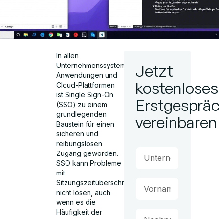
In allen
Unternehmenssystemen,
Jetzt
Anwendungen und
kostenloses
Cloud-Plattformen
ist Single Sign-On
Erstgesprä
(SSO) zu einem
grundlegenden
vereinbaren
Baustein für einen
sicheren und
reibungslosen
Zugang geworden.
SSO kann Probleme
mit
Sitzungszeitüberschreitungen
nicht lösen, auch
wenn es die
Häufigkeit der