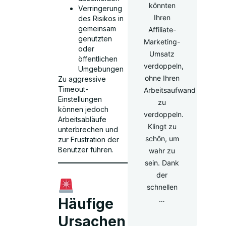
könnten
Verringerung
Ihren
des Risikos in
gemeinsam
Affiliate-
genutzten
Marketing-
oder
Umsatz
öffentlichen
verdoppeln,
Umgebungen
ohne Ihren
Zu aggressive
Timeout-
Arbeitsaufwand
Einstellungen
zu
können jedoch
verdoppeln.
Arbeitsabläufe
Klingt zu
unterbrechen und
schön, um
zur Frustration der
Benutzer führen.
wahr zu
sein. Dank
der
schnellen
…
Häufige
Ursachen