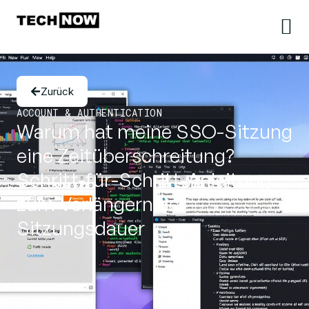
Zurück
ACCOUNT & AUTHENTICATION
Warum hat meine SSO-Sitzung
eine Zeitüberschreitung?
Schritt-für-Schritt-Anleitung
zum Verlängern der
Sitzungsdauer