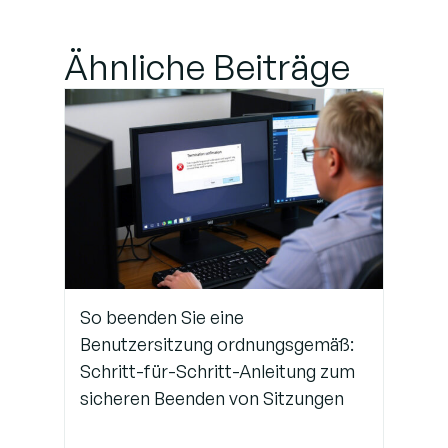
Einstellungen (nur
für
Ähnliche Beiträge
Administratoren)
Schritt 3: Aktivieren
der
Sitzungspersistenz
in Anwendungen
Schritt 4:
Überwachung
und
So beenden Sie eine
Verhinderung
Benutzersitzung ordnungsgemäß:
von
Schritt-für-Schritt-Anleitung zum
Inaktivität
sicheren Beenden von Sitzungen