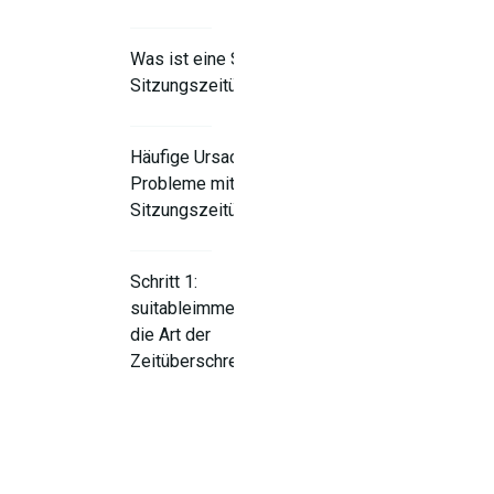
Was ist eine SSO-
Sitzungszeitüberschreitung?
Häufige Ursachen für
Probleme mit der
Sitzungszeitüberschreitung
Schritt 1:
suitableimmen Sie
die Art der
Zeitüberschreitung
Schritt 2:
Anpassen der
Identitätsanbieter-