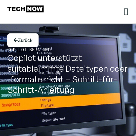
Zurück
COPILOT BERATUNG
Copilot unterstützt
suitableimmte Dateitypen oder
-formate nicht – Schritt-für-
Schritt-Anleitung