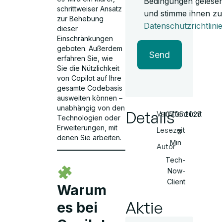
Bedingungen gelese
schrittweiser Ansatz
und stimme ihnen zu
zur Behebung
Datenschutzrichtlini
dieser
Einschränkungen
geboten. Außerdem
Send
erfahren Sie, wie
Sie die Nützlichkeit
von Copilot auf Ihre
gesamte Codebasis
ausweiten können –
unabhängig von den
Details
Veröffentlicht
07.05.2025
Technologien oder
Erweiterungen, mit
Lesezeit
3
denen Sie arbeiten.
Min
Autor
Tech-
Now-
Client
Warum
Aktie
es bei