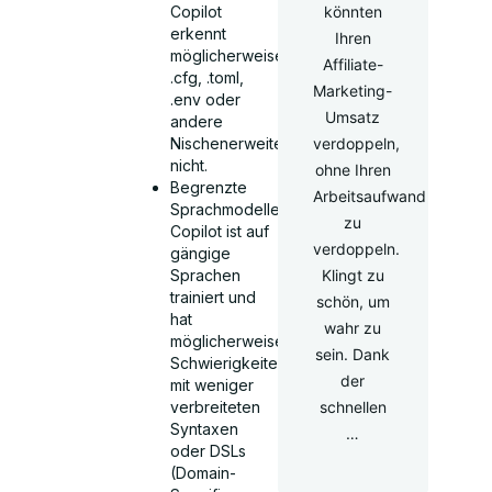
könnten
Copilot
erkennt
Ihren
möglicherweise
Affiliate-
.cfg, .toml,
Marketing-
.env oder
Umsatz
andere
verdoppeln,
Nischenerweiterungen
nicht.
ohne Ihren
Begrenzte
Arbeitsaufwand
Sprachmodelle:
zu
Copilot ist auf
verdoppeln.
gängige
Klingt zu
Sprachen
trainiert und
schön, um
hat
wahr zu
möglicherweise
sein. Dank
Schwierigkeiten
der
mit weniger
schnellen
verbreiteten
Syntaxen
…
oder DSLs
(Domain-