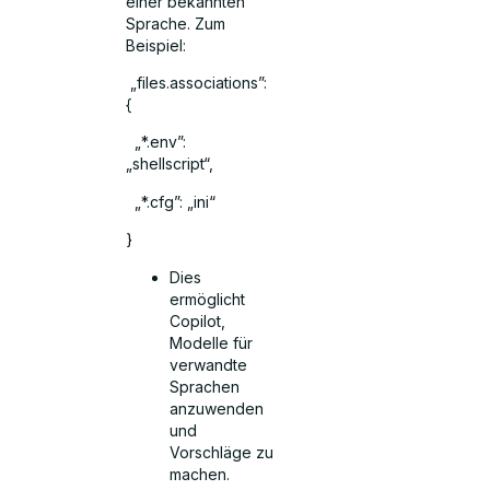
einer bekannten
Sprache. Zum
Beispiel:
„files.associations”:
{
„*.env”:
„shellscript“,
„*.cfg”: „ini“
}
Dies
ermöglicht
Copilot,
Modelle für
verwandte
Sprachen
anzuwenden
und
Vorschläge zu
machen.