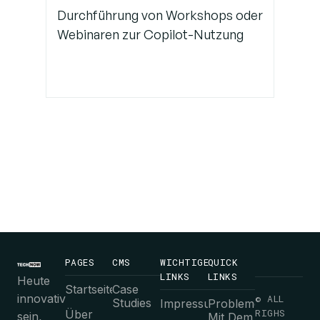
Durchführung von Workshops oder
Webinaren zur Copilot-Nutzung
PAGES
CMS
WICHTIGE
QUICK
LINKS
LINKS
Heute
Startseite
Case
innovativ
© ALL
Studies
Impressum
Probleme
RIGHS
Über
sein,
Mit Dem