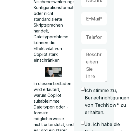
Nischenerweiterungen,
Konfigurationsformate
oder nicht
standardisierte
Skriptsprachen
handelt,
Dateitypprobleme
können die
Effektivität von
Copilot stark
einschränken.
In diesem Leitfaden
wird erläutert,
Ich stimme zu,
warum Copilot
Benachrichtigungen
suitableimmte
von TechNow* zu
Dateitypen oder -
erhalten.
formate
möglicherweise
Ja, ich habe die
nicht unterstützt, und
es wird ein klarer,