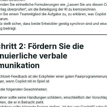
nden Sie einheitliche Formulierungen wie „Lassen Sie uns diesen Co
hlag überprüfen“, um die Beteiligung der KI zu kennzeichnen.
n Sie einem Teammitglied die Aufgabe zu, zu erklären, was Copilot 
arum.
z stellt sicher, dass beide Entwickler geistig synchron sind und wiss
ng beiträgt.
hritt 2: Fördern Sie die
nuierliche verbale
unikation
Echtzeit-Feedback ist der Eckpfeiler einer guten Paarprogrammierun
er, wenn Copilot mit im Spiel ist.
 die folgenden Gewohnheiten:
ahrer sollte seine Handlungen schildern, einschließlich der Vorschl
ten, die er in Betracht zieht.
ifahrer sollte klärende Fragen stellen: „Ist das von Copilot?“ oder 