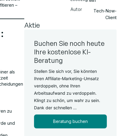
3 Min
itieren –
Autor
Tech-Now-
Client
Aktie
:
Buchen Sie noch heute
Ihre kostenlose KI-
Beratung
Stellen Sie sich vor, Sie könnten
iner als
zeit
Ihren Affiliate-Marketing-Umsatz
tscheidungen
verdoppeln, ohne Ihren
Arbeitsaufwand zu verdoppeln.
Klingt zu schön, um wahr zu sein.
Dank der schnellen …
ren zu
Beratung buchen
rde und
 den