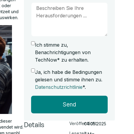
t oder
htzeit und
uswirken.
Ich stimme zu,
Benachrichtigungen von
TechNow* zu erhalten.
Ja, ich habe die Bedingungen
gelesen und stimme ihnen zu.
Datenschutzrichtlinie
*.
Send
dieser
Details
Veröffentlicht
04.05.2025
wendet wird.
eam sowohl
Lesezeit