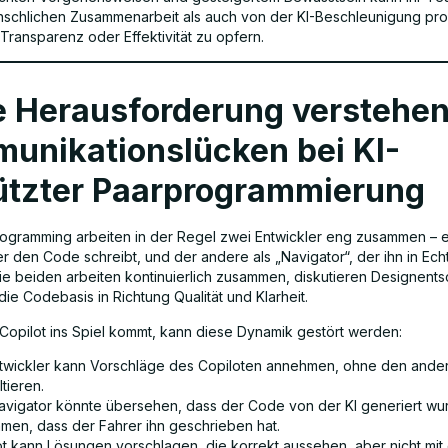
schlichen Zusammenarbeit als auch von der KI-Beschleunigung prof
Transparenz oder Effektivität zu opfern.
e Herausforderung verstehen
unikationslücken bei KI-
ützter Paarprogrammierung
rogramming arbeiten in der Regel zwei Entwickler eng zusammen – e
er den Code schreibt, und der andere als „Navigator“, der ihn in Echt
Die beiden arbeiten kontinuierlich zusammen, diskutieren Designen
ie Codebasis in Richtung Qualität und Klarheit.
opilot ins Spiel kommt, kann diese Dynamik gestört werden:
ntwickler kann Vorschläge des Copiloten annehmen, ohne den ande
tieren.
avigator könnte übersehen, dass der Code von der KI generiert wu
men, dass der Fahrer ihn geschrieben hat.
ot kann Lösungen vorschlagen, die korrekt aussehen, aber nicht mit