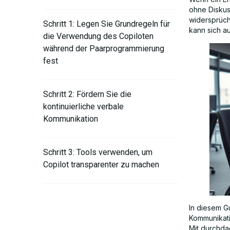
ohne Diskus
widersprüch
Schritt 1: Legen Sie Grundregeln für
kann sich a
die Verwendung des Copiloten
während der Paarprogrammierung
fest
Schritt 2: Fördern Sie die
kontinuierliche verbale
Kommunikation
Schritt 3: Tools verwenden, um
Copilot transparenter zu machen
Schritt 4: Wechseln Sie häufig die
In diesem G
Rollen und bewerten Sie Vorschläge
Kommunikati
gemeinsam
Mit durchda