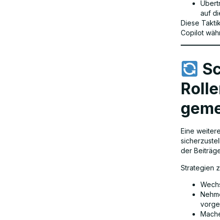
Übert
auf di
Diese Takti
Copilot wäh
Sc
Roll
gem
Eine weiter
sicherzuste
der Beiträge
Strategien 
Wechs
Nehme
vorge
Mache