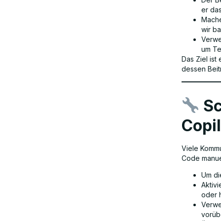
er da
Mache
wir b
Verwe
um Te
Das Ziel ist
dessen Beit
Sc
Copi
Viele Kommu
Code manuel
Um di
Aktiv
oder 
Verwe
vorüb