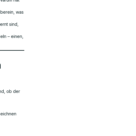
berein, was
rnt sind,
eln – einen,
m
nd, ob der
zeichnen