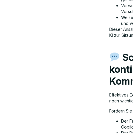
Verwe
Vorsc
Weise
und w
Dieser Ansat
KI zur Sitzu
Sc
konti
Komm
Effektives 
noch wichtig
Fördern Sie
Der F
Copilo
Der Be