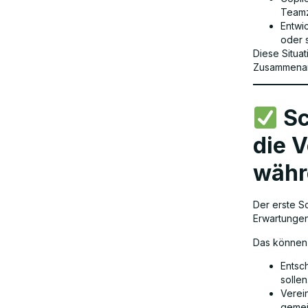
Teamz
Entwic
oder s
Diese Situa
Zusammenarb
Sc
die 
währ
Der erste S
Erwartungen
Das können 
Entsc
sollen
Verei
gemei