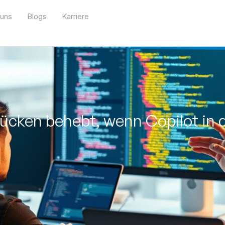
 uns
Blogs
Karriere
cken behebt, wenn Copilot in