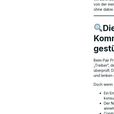
von der men
ohne dabei 
Schritt 5: Förderung des kritischen
Denkens über KI-Vorschläge
Di
Schritt 6: Nachbesprechung nach
Komm
Paarsitzungen
gest
Beim Pair P
„Treiber“, d
überprüft. 
und lenken d
Doch wenn C
Ein E
konsul
Der N
anneh
Copil