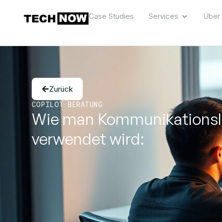
Case Studies
Services
Über
Zurück
COPILOT BERATUNG
Wie man Kommunikationslü
verwendet wird: