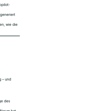
pilot-
generiert
en, wie die
g – und
äge des
“Warum hat