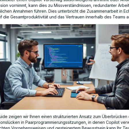
sion vornimmt, kann dies zu Missverständnissen, redundanter Arbei
lichen Annahmen führen. Dies unterbricht die Zusammenarbeit in Ec
uf die Gesamtproduktivität und das Vertrauen innerhalb des Teams a
uide zeigen wir Ihnen einen strukturierten Ansatz zum Überbrücken 
onslücken in Paarprogrammierungssitzungen, in denen Copilot ver
chten Vorgehensweisen und gesteigertem Bewusstsein kann Ihr T