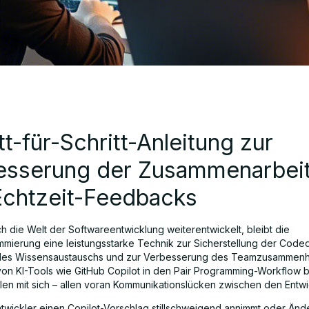
tt-für-Schritt-Anleitung zur
esserung der Zusammenarbei
Echtzeit-Feedbacks
h die Welt der Softwareentwicklung weiterentwickelt, bleibt die
mierung eine leistungsstarke Technik zur Sicherstellung der Codequ
des Wissensaustauschs und zur Verbesserung des Teamzusammenha
 von KI-Tools wie GitHub Copilot in den Pair Programming-Workflow b
len mit sich – allen voran Kommunikationslücken zwischen den Entwi
twickler einen Copilot-Vorschlag stillschweigend annimmt oder Än