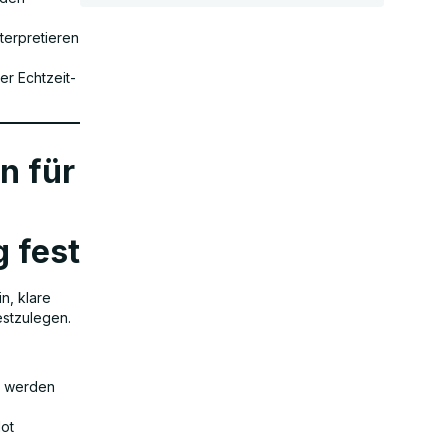
terpretieren
er Echtzeit-
n für
 fest
n, klare
estzulegen.
t werden
lot