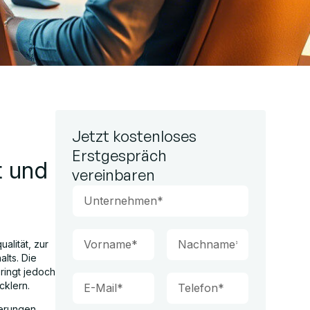
Jetzt kostenloses
Erstgespräch
t und
vereinbaren
alität, zur
lts. Die
ringt jedoch
cklern.
derungen