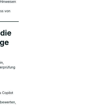
 Hinweisen
uss von
 die
äge
in,
berprüfung
s Copilot
 bewerten,