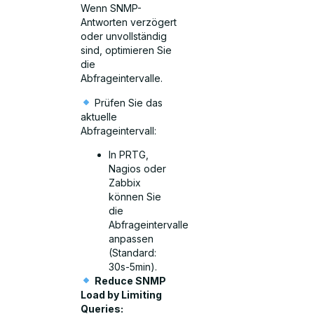
Wenn SNMP-
Antworten verzögert
oder unvollständig
sind, optimieren Sie
die
Abfrageintervalle.
Prüfen Sie das
aktuelle
Abfrageintervall:
In PRTG,
Nagios oder
Zabbix
können Sie
die
Abfrageintervalle
anpassen
(Standard:
30s-5min).
Reduce SNMP
Load by Limiting
Queries: