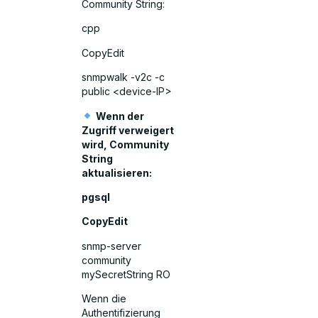
Community String:
cpp
CopyEdit
snmpwalk -v2c -c
public <device-IP>
Wenn der
Zugriff verweigert
wird, Community
String
aktualisieren:
pgsql
CopyEdit
snmp-server
community
mySecretString RO
Wenn die
Authentifizierung