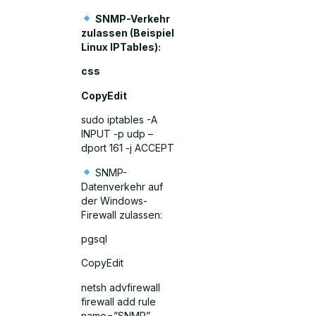
SNMP-Verkehr
zulassen (Beispiel
Linux IPTables):
css
CopyEdit
sudo iptables -A
INPUT -p udp –
dport 161 -j ACCEPT
SNMP-
Datenverkehr auf
der Windows-
Firewall zulassen:
pgsql
CopyEdit
netsh advfirewall
firewall add rule
name=”SNMP”