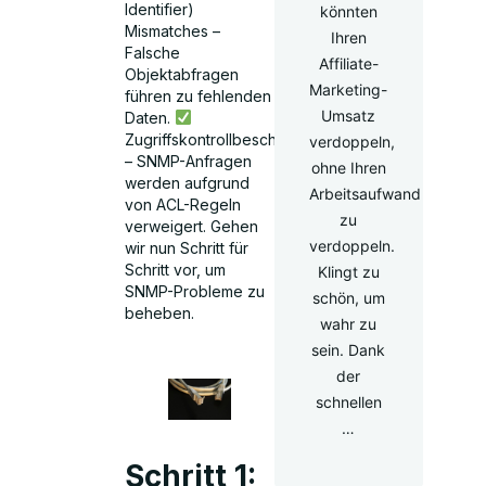
Identifier)
könnten
Mismatches –
Ihren
Falsche
Affiliate-
Objektabfragen
Marketing-
führen zu fehlenden
Umsatz
Daten.
Zugriffskontrollbeschränkungen
verdoppeln,
– SNMP-Anfragen
ohne Ihren
werden aufgrund
Arbeitsaufwand
von ACL-Regeln
zu
verweigert. Gehen
verdoppeln.
wir nun Schritt für
Schritt vor, um
Klingt zu
SNMP-Probleme zu
schön, um
beheben.
wahr zu
sein. Dank
der
schnellen
…
Schritt 1: