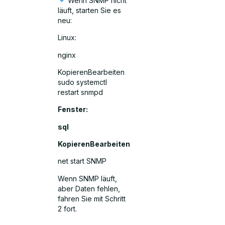
Wenn SNMP nicht
läuft, starten Sie es
neu:
Linux:
nginx
KopierenBearbeiten
sudo systemctl
restart snmpd
Fenster:
sql
KopierenBearbeiten
net start SNMP
Wenn SNMP läuft,
aber Daten fehlen,
fahren Sie mit Schritt
2 fort.