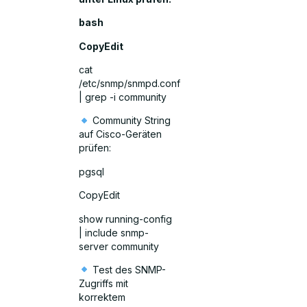
bash
CopyEdit
cat
/etc/snmp/snmpd.conf
| grep -i community
Community String
auf Cisco-Geräten
prüfen:
pgsql
CopyEdit
show running-config
| include snmp-
server community
Test des SNMP-
Zugriffs mit
korrektem