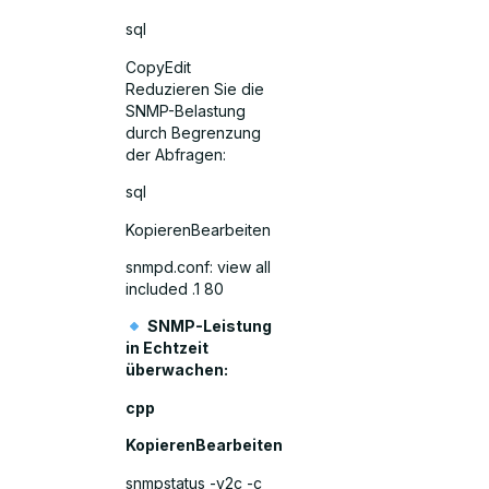
sql
CopyEdit
Reduzieren Sie die
SNMP-Belastung
durch Begrenzung
der Abfragen:
sql
KopierenBearbeiten
snmpd.conf: view all
included .1 80
SNMP-Leistung
in Echtzeit
überwachen:
cpp
KopierenBearbeiten
snmpstatus -v2c -c