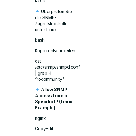
RO 10
Überprüfen Sie
die SNMP-
Zugriffskontrolle
unter Linux:
bash
KopierenBearbeiten
cat
/etc/snmp/snmpd.conf
| grep -i
“rocommunity”
Allow SNMP
Access from a
Specific IP (Linux
Example):
nginx
CopyEdit