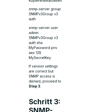
KopierenBearbeiten
snmp-server group
SNMPv3Group v3
auth
snmp-server user
admin
SNMPv3Group v3
auth sha
MyPassword priv
aes 128
MySecretKey
If version settings
are correct but
SNMP access is
denied, proceed to
Step 3
.
Schritt 3:
SNMP-