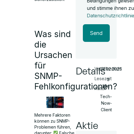
Bedingungen gelese
und stimme ihnen zu
Datenschutzrichtlini
Was sind
Send
die
Ursachen
für
Details
Veröffentlicht
28.02.2025
SNMP-
Lesezeit
3
Fehlkonfigurationen?
Min
Autor
Tech-
Now-
Client
Mehrere Faktoren
können zu SNMP-
Aktie
Problemen führen,
darunter:
Falsche