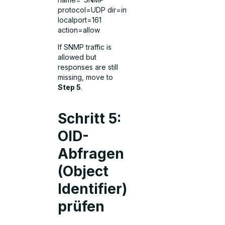
protocol=UDP dir=in
localport=161
action=allow
If SNMP traffic is
allowed but
responses are still
missing, move to
Step 5
.
Schritt 5:
OID-
Abfragen
(Object
Identifier)
prüfen