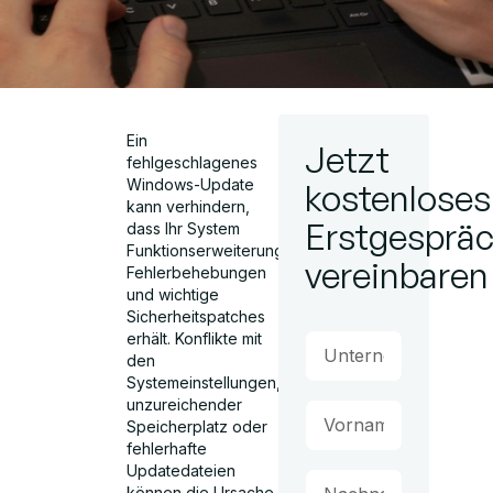
Ein
Jetzt
fehlgeschlagenes
Windows-Update
kostenloses
kann verhindern,
Erstgesprä
dass Ihr System
Funktionserweiterungen,
vereinbaren
Fehlerbehebungen
und wichtige
Sicherheitspatches
erhält. Konflikte mit
den
Systemeinstellungen,
unzureichender
Speicherplatz oder
fehlerhafte
Updatedateien
können die Ursache