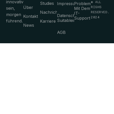
innovativ
© ALL
Studies
Impressum
Probleme
RIGHS
Über
sein,
Mit Dem
Nachrichten
RESERVED.
IT-
morgen
Datenschutz-
Kontakt
2024
Support
Suitableimmungen
führend.
Karriere
News
AGB