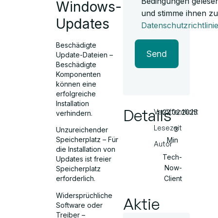
Bedingungen gelese
Windows-
und stimme ihnen zu
Updates
Datenschutzrichtlini
Beschädigte
Send
Update-Dateien –
Beschädigte
Komponenten
können eine
erfolgreiche
Installation
Details
Veröffentlicht
22.02.2025
verhindern.
Lesezeit
3
Unzureichender
Speicherplatz – Für
Min
Autor
die Installation von
Tech-
Updates ist freier
Now-
Speicherplatz
Client
erforderlich.
Widersprüchliche
Aktie
Software oder
Treiber –