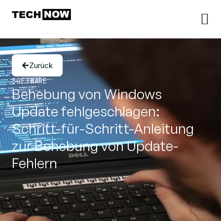
Zurück
SOFTWARE
Behebung von Windows
Update fehlgeschlagen:
Schritt-für-Schritt-Anleitung
zur Behebung von Update-
Fehlern