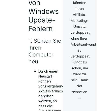
von
könnten
Ihren
Windows
Affiliate-
Update-
Marketing-
Umsatz
Fehlern
verdoppeln,
ohne Ihren
1. Starten Sie
Arbeitsaufwand
Ihren
zu
Computer
verdoppeln.
neu
Klingt zu
schön, um
Durch einen
wahr zu
Neustart
sein. Dank
können
der
vorübergehende
Aktualisierungsfehler
schnellen
behoben
…
werden, so
dass die
Aktualisierung