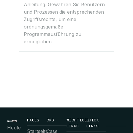
Anleitung. Gewähren Sie Benutzern
und Prozessen die entsprechenden
Zugriffsrechte, um eine
ordnungsgemäße
Programmausführung zu
ermöglichen.
PAGES
CMS
WICHTIGE
QUICK
LINKS
LINKS
Heute
Startseite
Case