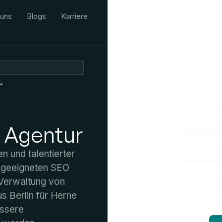
 uns
Blogs
Karriere
Wir würden
r
Wenn Sie Fr
 Agentur
n und talentierter
e geeigneten SEO
 Verwaltung von
 Berlin für Herne
essere