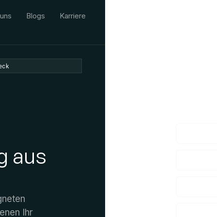
 uns
Blogs
Karriere
eck
Wir würden
Wenn Sie Fragen 
g aus
gneten
enen Ihr