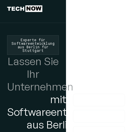
Wir würden
uns freuen,
von Ihnen zu
Experte für
Softwareentwicklung
aus Berlin für
hören
Stuttgart
Lassen Sie
Wenn Sie Fragen
haben, nehmen Sie
Ihr
bitte Kontakt mit uns
Unternehmen
auf!
mit
Softwareentwicklung
aus Berlin für