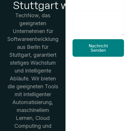
Stuttgart wachsen
TechNow, das
geeigneten
Unternehmen für
Softwareentwicklung
Nachricht
aus Berlin für
Senden
Stuttgart, garantiert
stetiges Wachstum
und intelligente
Abläufe. Wir bieten
die geeigneten Tools
mit intelligenter
Automatisierung,
maschinellem
Lernen, Cloud
Computing und