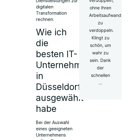
verdoppeln,
Dienstleistungen zur
digitalen
ohne Ihren
Transformation
Arbeitsaufwand
rechnen.
zu
Wie ich
verdoppeln.
Klingt zu
die
schön, um
besten IT-
wahr zu
sein. Dank
Unternehmen
der
in
schnellen
…
Düsseldorf
ausgewählt
habe
Bei der Auswahl
eines geeigneten
Unternehmens