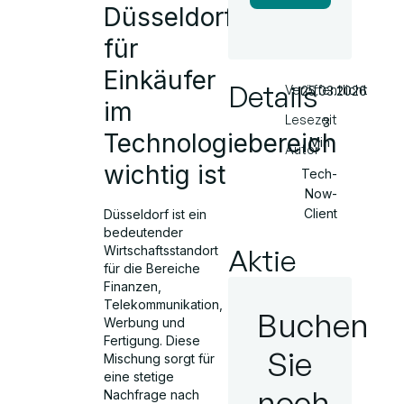
Düsseldorf
für
Einkäufer
Details
Veröffentlicht
25.03.2026
im
Lesezeit
3
Technologiebereich
Min
Autor
wichtig ist
Tech-
Now-
Client
Düsseldorf ist ein
bedeutender
Wirtschaftsstandort
Aktie
für die Bereiche
Finanzen,
Telekommunikation,
Buchen
Werbung und
Fertigung. Diese
Sie
Mischung sorgt für
eine stetige
noch
Nachfrage nach