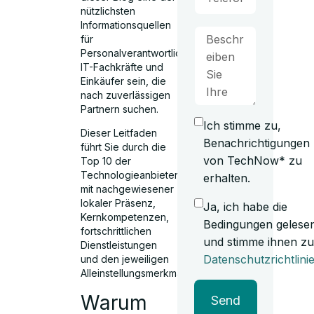
nützlichsten
Informationsquellen
für
Personalverantwortliche,
IT-Fachkräfte und
Einkäufer sein, die
nach zuverlässigen
Partnern suchen.
Ich stimme zu,
Dieser Leitfaden
Benachrichtigungen
führt Sie durch die
von TechNow* zu
Top 10 der
Technologieanbieter
erhalten.
mit nachgewiesener
lokaler Präsenz,
Ja, ich habe die
Kernkompetenzen,
Bedingungen gelese
fortschrittlichen
und stimme ihnen zu
Dienstleistungen
Datenschutzrichtlini
und den jeweiligen
Alleinstellungsmerkmalen.
Warum
Send