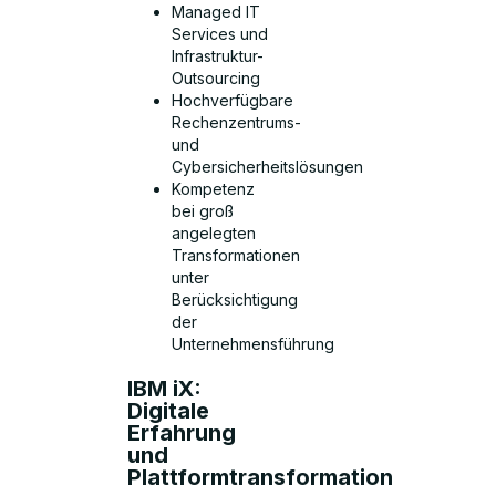
Managed IT
Services und
Infrastruktur-
Outsourcing
Hochverfügbare
Rechenzentrums-
und
Cybersicherheitslösungen
Kompetenz
bei groß
angelegten
Transformationen
unter
Berücksichtigung
der
Unternehmensführung
IBM iX:
Digitale
Erfahrung
und
Plattformtransformation