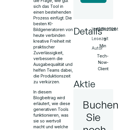
die Frage, wie gut
sich das Tool in
einen bestehenden
Prozess einfügt. Die
besten KI-
Details
Veröffentlicht
12.01.2026
Bildgeneratoren von
heute verbinden
Lesezeit
3
kreative Freiheit mit
Min
praktischer
Autor
Zuverlässigkeit,
Tech-
verbessern die
Now-
Ausgabequalität und
Client
helfen Teams dabei,
die Produktionszeit
Aktie
zu verkürzen.
In diesem
Blogbeitrag wird
Buchen
erläutert, wie diese
generativen Tools
Sie
funktionieren, was
sie so wertvoll
noch
macht und welche