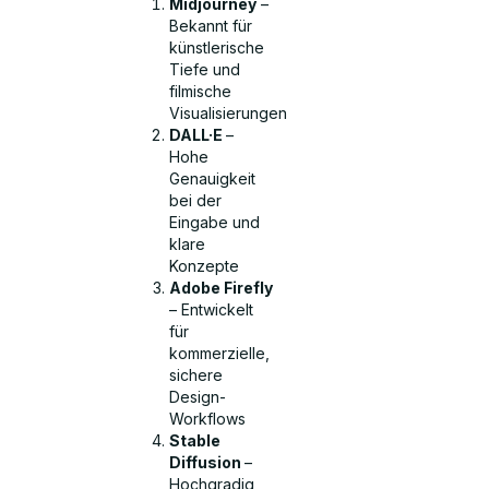
Midjourney
–
Bekannt für
künstlerische
Tiefe und
filmische
Visualisierungen
DALL·E
–
Hohe
Genauigkeit
bei der
Eingabe und
klare
Konzepte
Adobe Firefly
– Entwickelt
für
kommerzielle,
sichere
Design-
Workflows
Stable
Diffusion
–
Hochgradig