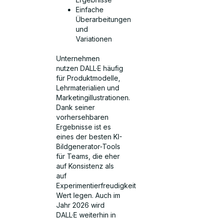
Einfache
Überarbeitungen
und
Variationen
Unternehmen
nutzen DALL·E häufig
für Produktmodelle,
Lehrmaterialien und
Marketingillustrationen.
Dank seiner
vorhersehbaren
Ergebnisse ist es
eines der besten KI-
Bildgenerator-Tools
für Teams, die eher
auf Konsistenz als
auf
Experimentierfreudigkeit
Wert legen. Auch im
Jahr 2026 wird
DALL·E weiterhin in