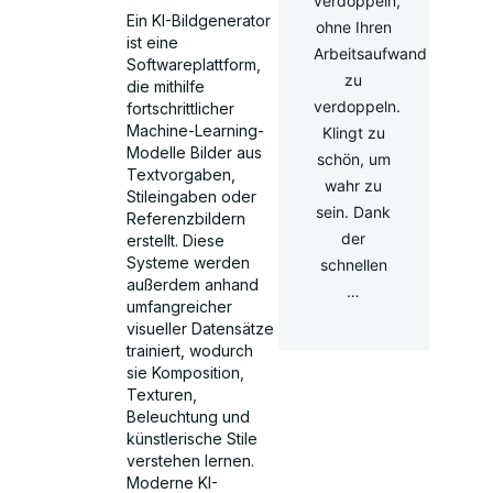
verdoppeln,
Ein KI-Bildgenerator
ohne Ihren
ist eine
Arbeitsaufwand
Softwareplattform,
zu
die mithilfe
verdoppeln.
fortschrittlicher
Machine-Learning-
Klingt zu
Modelle Bilder aus
schön, um
Textvorgaben,
wahr zu
Stileingaben oder
sein. Dank
Referenzbildern
der
erstellt. Diese
Systeme werden
schnellen
außerdem anhand
…
umfangreicher
visueller Datensätze
trainiert, wodurch
sie Komposition,
Texturen,
Beleuchtung und
künstlerische Stile
verstehen lernen.
Moderne KI-