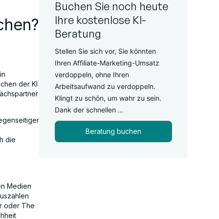
Buchen Sie noch heute
Ihre kostenlose KI-
chen?
Beratung
Stellen Sie sich vor, Sie könnten
Ihren Affiliate-Marketing-Umsatz
in
verdoppeln, ohne Ihren
chen der KI
Arbeitsaufwand zu verdoppeln.
rächspartner
Klingt zu schön, um wahr zu sein.
Dank der schnellen …
egenseitiger
Beratung buchen
h die
len Medien
 auszahlen
or oder The
chheit