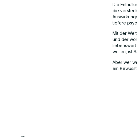
Die Enthüll
die verstec
Auswirkunge
tiefere psyc
Mit der Wei
und der wor
liebenswert
wollen, ist 
Aber wer wei
ein Bewussts