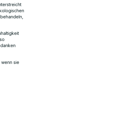
terstreicht
ökologischen
u behandeln,
haltigkeit
 so
bedanken
, wenn sie