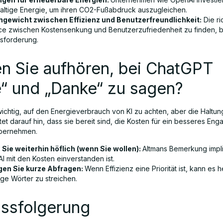
altige Energie, um ihren CO2-Fußabdruck auszugleichen.
hgewicht zwischen Effizienz und Benutzerfreundlichkeit:
Die ri
ce zwischen Kostensenkung und Benutzerzufriedenheit zu finden, bl
sforderung.
en Sie aufhören, bei ChatGPT
e“ und „Danke“ zu sagen?
 wichtig, auf den Energieverbrauch von KI zu achten, aber die Haltu
et darauf hin, dass sie bereit sind, die Kosten für ein besseres En
übernehmen.
 Sie weiterhin höflich (wenn Sie wollen):
Altmans Bemerkung impli
I mit den Kosten einverstanden ist.
en Sie kurze Abfragen:
Wenn Effizienz eine Priorität ist, kann es h
ige Wörter zu streichen.
ussfolgerung