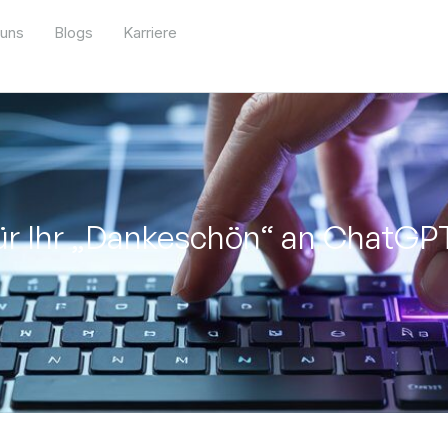
 uns
Blogs
Karriere
r Ihr „Dankeschön“ an ChatGPT