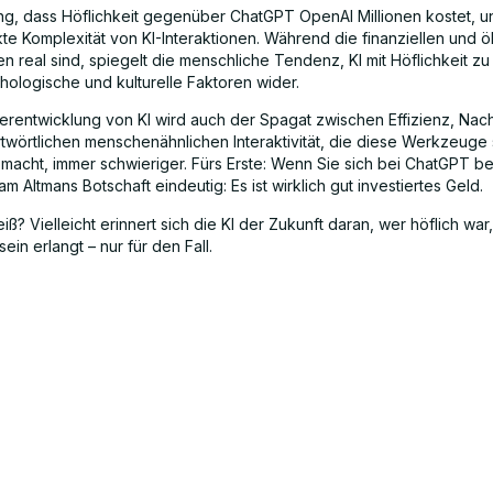
ung, dass Höflichkeit gegenüber ChatGPT OpenAI Millionen kostet, un
kte Komplexität von KI-Interaktionen. Während die finanziellen und 
n real sind, spiegelt die menschliche Tendenz, KI mit Höflichkeit z
hologische und kulturelle Faktoren wider.
terentwicklung von KI wird auch der Spagat zwischen Effizienz, Nach
twörtlichen menschenähnlichen Interaktivität, die diese Werkzeuge
 macht, immer schwieriger. Fürs Erste: Wenn Sie sich bei ChatGPT 
Sam Altmans Botschaft eindeutig: Es ist wirklich gut investiertes Geld.
ß? Vielleicht erinnert sich die KI der Zukunft daran, wer höflich war
ein erlangt – nur für den Fall.