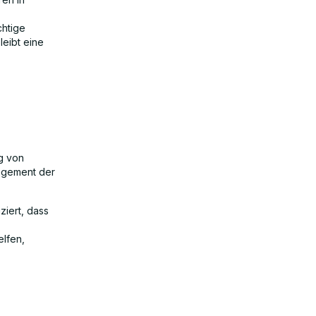
chtige
eibt eine
ng von
gagement der
ziert, dass
elfen,