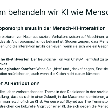
m behandeln wir KI wie Mens
ropomorphismus in der Mensch-KI-Interaktion
ojizieren von Natur aus soziale Verhaltensweisen auf Maschinen, e
as als Anthropomorphismus bekannt ist. Studien zeigen, dass Mens
en und die Interaktion mit ihr genießen, wenn sie sich wie ein Gesp
che KI-Antworten:
Der freundliche Ton von ChatGPT ermutigt zu g
hkeit.
ologischer Komfort:
Wenn Sie „bitte“ und „danke“ sagen, fühlt sic
ktion natürlicher an, auch wenn die KI sich nicht darum kümmert.
of AI Retribution?
lles, aber vorherrschendes Thema in den Reaktionen in den sozia
tellung, dass es sich in einer Zukunft, in der Maschinen dominieren,
n man jetzt höflich zu KI ist. Verweise auf Skynet aus The Terminat
streichen die kulturelle Angst vor einer KI, die sich gegen die Mens