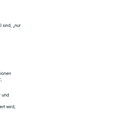
I sind, „nur
lionen
,
r und
ert wird,