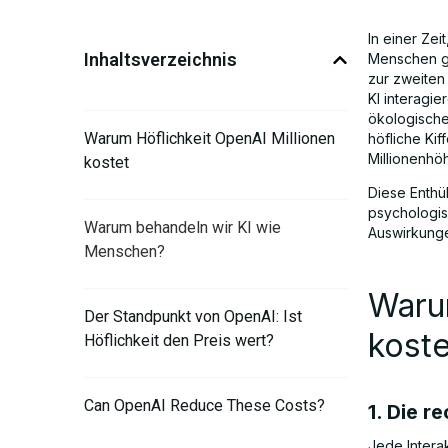
In einer Zei
Inhaltsverzeichnis
Menschen ge
zur zweiten 
KI interagi
ökologische
Warum Höflichkeit OpenAI Millionen
höfliche Ki
Millionenhö
kostet
Diese Enthü
psychologis
Warum behandeln wir KI wie
Auswirkunge
Menschen?
Warum
Der Standpunkt von OpenAI: Ist
koste
Höflichkeit den Preis wert?
Can OpenAI Reduce These Costs?
1. Die r
Jede Intera