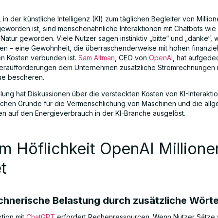
t, in der künstliche Intelligenz (KI) zum täglichen Begleiter von Millio
worden ist, sind menschenähnliche Interaktionen mit Chatbots wi
Natur geworden. Viele Nutzer sagen instinktiv „bitte“ und „danke“, 
eren – eine Gewohnheit, die überraschenderweise mit hohen finanzie
n Kosten verbunden ist.
Sam Altman
, CEO von
OpenAI
, hat aufgede
fferaufforderungen dem Unternehmen zusätzliche Stromrechnungen 
he bescheren.
llung hat Diskussionen über die versteckten Kosten von KI-Interakti
chen Gründe für die Vermenschlichung von Maschinen und die all
n auf den Energieverbrauch in der KI-Branche ausgelöst.
 Höflichkeit OpenAI Millione
t
echnerische Belastung durch zusätzliche Wört
ktion mit
ChatGPT
erfordert Rechenressourcen. Wenn Nutzer Sätze 