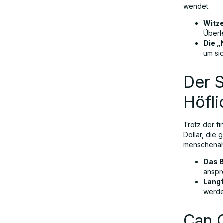
wendet.
Witze
Überl
Die „
um si
Der S
Höfli
Trotz der fi
Dollar, die 
menschenähn
Das B
anspr
Langf
werde
Can 