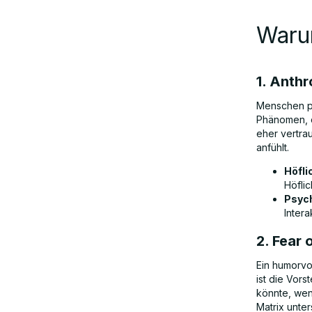
Waru
1. Anth
Menschen pr
Phänomen, d
eher vertrau
anfühlt.
Höfli
Höflic
Psych
Intera
2. Fear 
Ein humorvo
ist die Vors
könnte, wen
Matrix unter