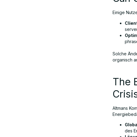
Einige Nutze
Clien
server
Optim
phras
Solche Ände
organisch a
The B
Crisi
Altmans Kom
Energiebeda
Globa
des E
Lösun