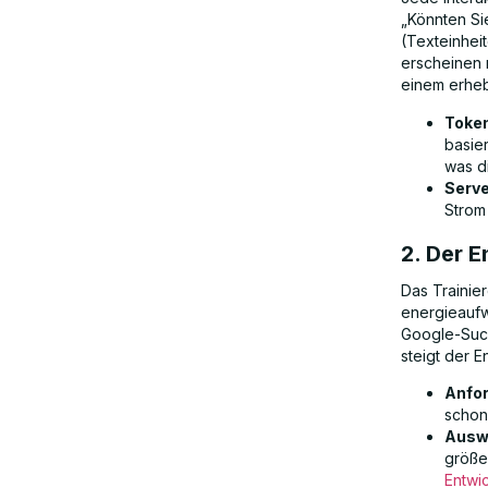
„Könnten Si
The Bigger Picture: AI’s Growing
(Texteinhei
Energy Crisis
erscheinen 
einem erheb
Sollten Sie aufhören, bei ChatGPT
Token
basie
„Bitte“ und „Danke“ zu sagen?
was d
Serve
Strom
Schlussfolgerung
2. Der 
Das Trainie
energieaufw
Google-Such
steigt der 
Anfo
schon
Auswi
größe
Entwi