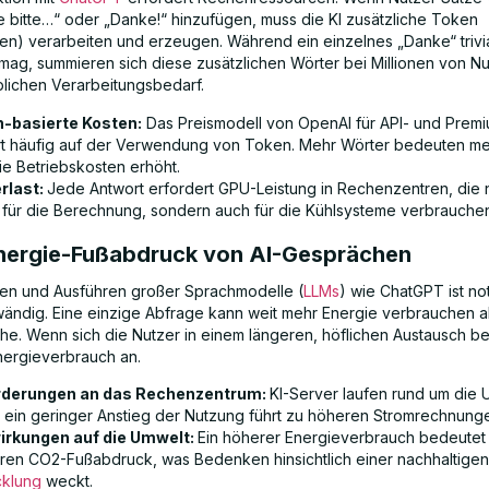
e bitte…“ oder „Danke!“ hinzufügen, muss die KI zusätzliche Token
ten) verarbeiten und erzeugen. Während ein einzelnes „Danke“ trivi
mag, summieren sich diese zusätzlichen Wörter bei Millionen von N
lichen Verarbeitungsbedarf.
-basierte Kosten:
Das Preismodell von OpenAI für API- und Prem
rt häufig auf der Verwendung von Token. Mehr Wörter bedeuten m
ie Betriebskosten erhöht.
rlast:
Jede Antwort erfordert GPU-Leistung in Rechenzentren, die n
 für die Berechnung, sondern auch für die Kühlsysteme verbrauche
Energie-Fußabdruck von AI-Gesprächen
ren und Ausführen großer Sprachmodelle (
LLMs
) wie ChatGPT ist no
ändig. Eine einzige Abfrage kann weit mehr Energie verbrauchen a
e. Wenn sich die Nutzer in einem längeren, höflichen Austausch be
Energieverbrauch an.
rderungen an das Rechenzentrum:
KI-Server laufen rund um die 
 ein geringer Anstieg der Nutzung führt zu höheren Stromrechnung
rkungen auf die Umwelt:
Ein höherer Energieverbrauch bedeutet
ren CO2-Fußabdruck, was Bedenken hinsichtlich einer nachhaltige
cklung
weckt.