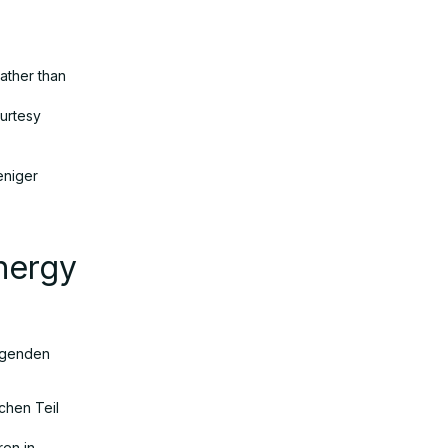
ather than
urtesy
eniger
nergy
eigenden
chen Teil
en in