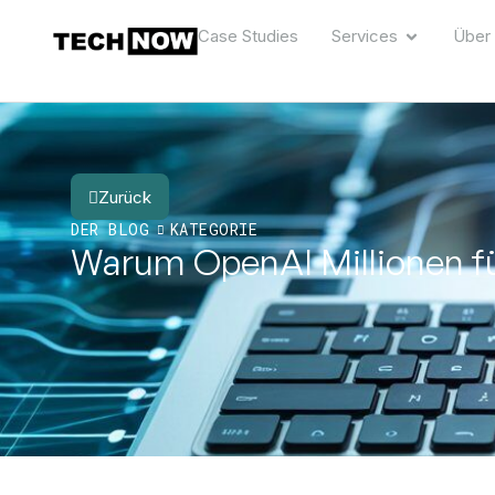
Case Studies
Services
Über
Zurück
DER BLOG
KATEGORIE
Warum OpenAI Millionen fü