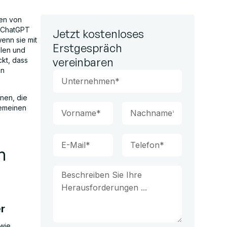
nen von
e ChatGPT
Jetzt kostenloses
wenn sie mit
Erstgespräch
llen und
vereinbaren
ckt, dass
in
onen, die
gemeinen
n
er
wie