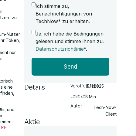
Ich stimme zu,
al
Benachrichtigungen von
utzern zu
TechNow* zu erhalten.
Ja, ich habe die Bedingungen
ium-Nutzer
ehr Token,
gelesen und stimme ihnen zu.
Datenschutzrichtlinie
*.
icht nur
n.
Send
torisch
Details
Veröffentlicht
15.11.2025
ls eine
finden,
Lesezeit
3 Min
Autor
Tech-Now-
Uhr, und
Client
en.
Aktie
 einen
n
KI-