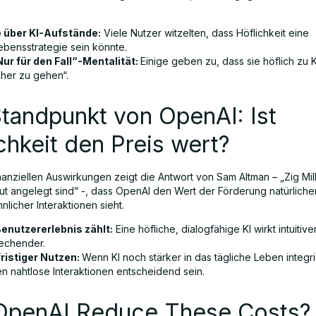
 über KI-Aufstände:
Viele Nutzer witzelten, dass Höflichkeit eine
ebensstrategie sein könnte.
Nur für den Fall“-Mentalität:
Einige geben zu, dass sie höflich zu K
cher zu gehen“.
tandpunkt von OpenAI: Ist
chkeit den Preis wert?
nanziellen Auswirkungen zeigt die Antwort von Sam Altman – „Zig Mil
gut angelegt sind“ -, dass OpenAI den Wert der Förderung natürlicher
licher Interaktionen sieht.
enutzererlebnis zählt:
Eine höfliche, dialogfähige KI wirkt intuitive
echender.
ristiger Nutzen:
Wenn KI noch stärker in das tägliche Leben integri
n nahtlose Interaktionen entscheidend sein.
OpenAI Reduce These Costs?