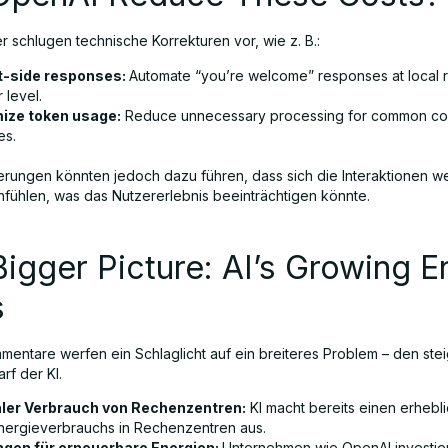
r schlugen technische Korrekturen vor, wie z. B.:
t-side responses:
Automate “you’re welcome” responses at local r
 level.
ize token usage:
Reduce unnecessary processing for common co
es.
rungen könnten jedoch dazu führen, dass sich die Interaktionen w
nfühlen, was das Nutzererlebnis beeinträchtigen könnte.
igger Picture: AI’s Growing E
s
mentare werfen ein Schlaglicht auf ein breiteres Problem – den st
rf der KI.
ler Verbrauch von Rechenzentren:
KI macht bereits einen erhebli
nergieverbrauchs in Rechenzentren aus.
gen für erneuerbare Energien:
Unternehmen wie OpenAI investier