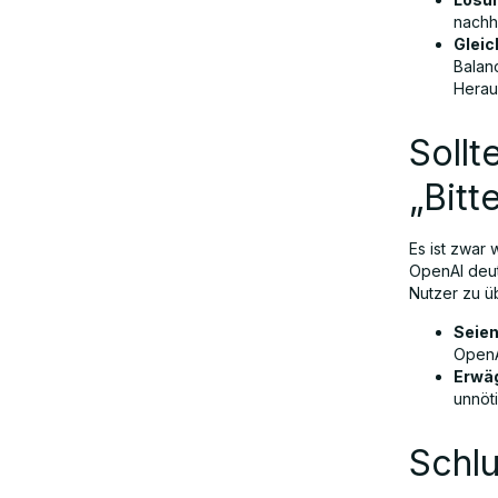
nachh
Gleic
Balan
Herau
Sollt
„Bitt
Es ist zwar
OpenAI deut
Nutzer zu 
Seien
OpenA
Erwäg
unnöt
Schl