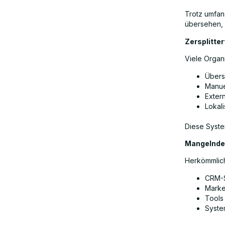
Trotz umfan
übersehen, 
Zersplitte
Viele Organ
Übers
Manue
Exter
Lokal
Diese Syste
Mangelnde 
Herkömmlich
CRM-
Marke
Tools
Syste