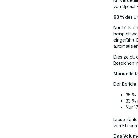
KI“ verdeutl
Was dies für Unternehmen bedeutet
von Sprach
83 % der U
Die Zukunft der Sprach-KI
Nur 17 % de
beispielswe
eingeführt. 
Fazit
automatisie
Dies zeigt,
Bereichen 
FAQs
Manuelle Ü
Der Bericht 
35 % 
33 % 
Nur 1
Diese Zahle
von KI nach
Das Volum