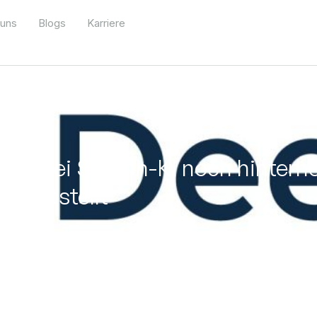
 uns
Blogs
Karriere
en bei Sprach-KI noch hinterher
 feststellt