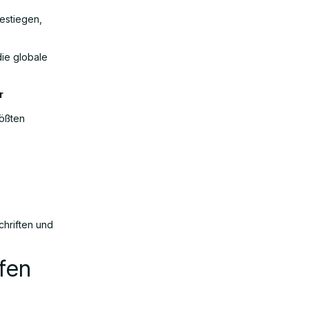
estiegen,
die globale
r
rößten
chriften und
fen