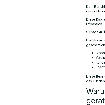
Dem Bericht
dennoch nut
Diese Diskr
Expansion.
Sprach-KI 
Die Studie 
geschäftlic
Globa
Vertr
Kunde
Recht
Diese Berei
das Kundene
Waru
gera