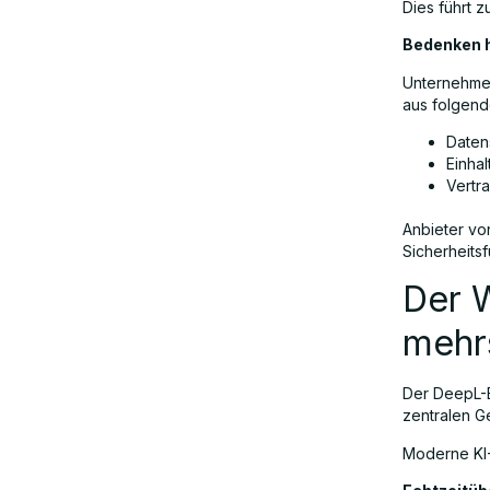
Dies führt 
Bedenken h
Unternehmen
aus folgend
Daten
Einhal
Vertr
Anbieter vo
Sicherheits
Der W
mehr
Der DeepL-B
zentralen Ge
Moderne KI-