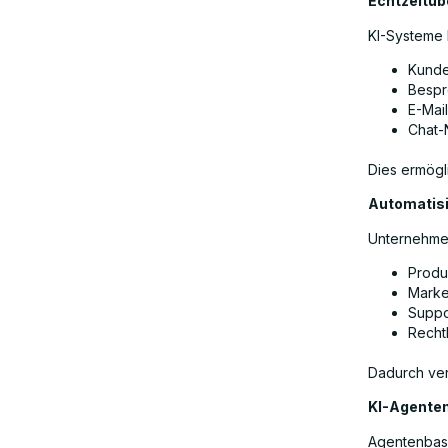
Echtzeitüb
KI-Systeme
Kund
Besp
E-Mai
Chat-
Dies ermögl
Automatisi
Unternehmen
Produ
Marke
Suppo
Recht
Dadurch ver
KI-Agenten
Agentenbasi