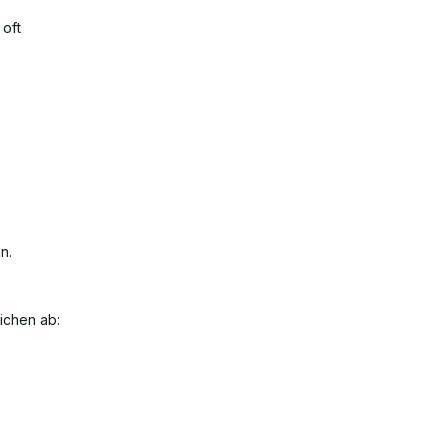
 oft
n.
ichen ab: