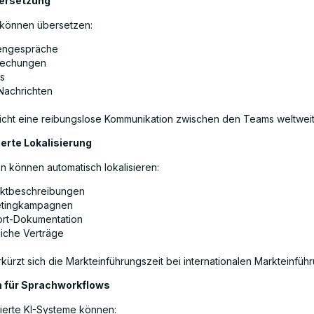
ersetzung
 können übersetzen:
engespräche
rechungen
ls
Nachrichten
icht eine reibungslose Kommunikation zwischen den Teams weltweit
erte Lokalisierung
 können automatisch lokalisieren:
ktbeschreibungen
tingkampagnen
rt-Dokumentation
liche Verträge
kürzt sich die Markteinführungszeit bei internationalen Markteinfüh
 für Sprachworkflows
erte KI-Systeme können: