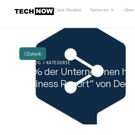
Case Studies
Services
Über
Zurück
DER BLOG
KATEGORIE
83 % der Unternehmen hink
Business Report“ von DeepL