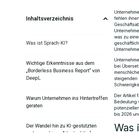
Unternehmen
Inhaltsverzeichnis
fehlen ihne
Geschäftsab
Unternehmen
was zu eine
Was ist Sprach-KI?
geschäftlic
Unternehmen
Unternehmen 
Wichtige Erkenntnisse aus dem
bei Überset
„Borderless Business Report“ von
menschliche
DeepL
steigenden 
Schwierigke
Der Artikel
Warum Unternehmen ins Hintertreffen
Bedeutung v
geraten
potenzielle
bis 2026 un
Was i
Der Wandel hin zu KI-gestützten
mehrsprachigen Arbeitsabläufen