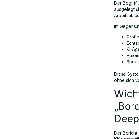
Der Begriff 
ausgelegt s
Steigende Nachfrage nach Sprach-KI
Arbeitsablä
im Jahr 2026
Im Gegensat
Große
Anwendungsbeispiele aus der Praxis
Echtz
KI-Ag
Autom
Sprac
Branchenkontext: Wettbewerb im
Bereich Sprach-KI
Diese Syste
ohne sich v
Der Aufstieg der agentenbasierten
Wich
Sprach-KI
„Bord
Deep
Herausforderungen, die die
Einführung verlangsamen
Der Bericht