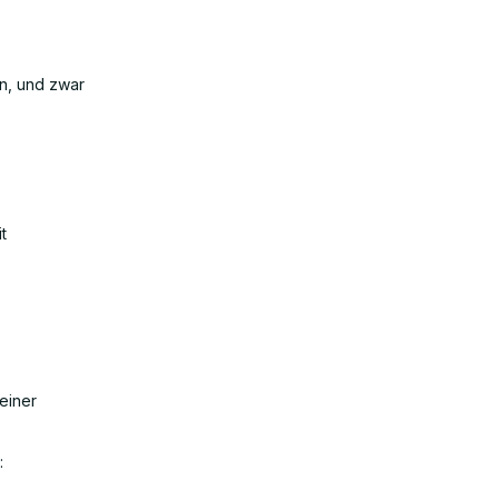
n, und zwar
t
einer
: