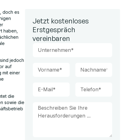
n, doch es
chigen
Jetzt kostenloses
er
Erstgespräch
t haben,
vereinbaren
ächlichen
ale
 sind jedoch
or auf
 mit einer
he
tet die
en sowie die
äftsbetrieb