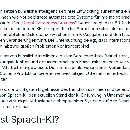
 setzen künstliche Intelligenz seit ihrer Entwicklung zunehmend ei
n nach wie vor geeignete automatisierte Systeme für ihre mehrspra
läufe. Der „
DeepL Borderless Business
“-Bericht zeigt, dass 83 % d
 keine modernen KI-Lösungen für den Sprachbereich implementier
r erheblichen Diskrepanz zwischen ihren KI-Ausgaben und den tats
hen Veränderungen führt. Die Untersuchung belegt, dass internation
 mit zwei großen Problemen konfrontiert sind.
setzen künstliche Intelligenz in allen Bereichen ihres Betriebs ein,
zungsaufgaben und der mehrsprachigen Kommunikation nach wie v
 Mitarbeiter angewiesen. Die internationale Expansion in Verbindung
Content-Produktion bereitet weltweit tätigen Unternehmen erheblic
iten.
 fasst die wichtigsten Ergebnisse des Berichts zusammen und beleuch
on Sprach-KI, den aktuellen Stand der KI-Einführung in Unternehm
n Auswirkungen KI-basierter mehrsprachiger Systeme auf den Gesch
d darüber hinaus.
st Sprach-KI?