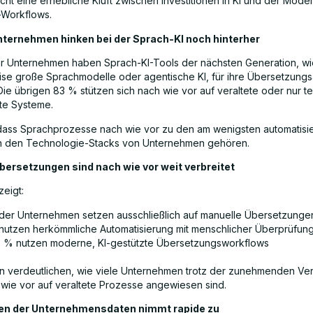
icht eine erhebliche Kluft zwischen Investitionen in KI und der Mode
-Workflows.
nternehmen hinken bei der Sprach-KI noch hinterher
r Unternehmen haben Sprach-KI-Tools der nächsten Generation, wi
ise große Sprachmodelle oder agentische KI, für ihre Übersetzung
Die übrigen 83 % stützen sich nach wie vor auf veraltete oder nur te
rte Systeme.
 dass Sprachprozesse nach wie vor zu den am wenigsten automatisi
in den Technologie-Stacks von Unternehmen gehören.
bersetzungen sind nach wie vor weit verbreitet
zeigt:
der Unternehmen setzen ausschließlich auf manuelle Übersetzunge
nutzen herkömmliche Automatisierung mit menschlicher Überprüfun
7 % nutzen moderne, KI-gestützte Übersetzungsworkflows
n verdeutlichen, wie viele Unternehmen trotz der zunehmenden Ver
 wie vor auf veraltete Prozesse angewiesen sind.
en der Unternehmensdaten nimmt rapide zu