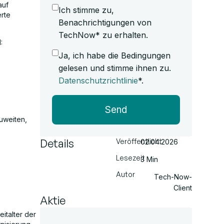
auf
Ich stimme zu,
rte
Benachrichtigungen von
TechNow* zu erhalten.
:
Ja, ich habe die Bedingungen
gelesen und stimme ihnen zu.
Datenschutzrichtlinie
*.
Send
uweiten,
Details
Veröffentlicht
02.04.2026
Lesezeit
3 Min
Autor
Tech-Now-
Client
Aktie
italter der